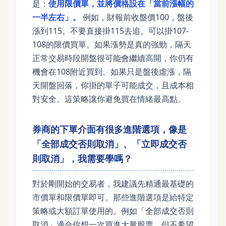
是：
使用限價單，並將價格設在「當前漲幅的
一半左右」。
例如，財報前收盤價100，盤後
漲到115。不要直接掛115去追。可以掛107-
108的限價買單。如果漲勢是真的強勁，隔天
正常交易時段開盤很可能會繼續高開，你仍有
機會在108附近買到。如果只是盤後虛漲，隔
天開盤回落，你掛的單子可能成交，且成本相
對安全。這策略讓你避免買在情緒最高點。
券商的下單介面有很多進階選項，像是
「全部成交否則取消」、「立即成交否
則取消」，我需要學嗎？
對於剛開始的交易者，我建議先精通最基礎的
市價單和限價單即可。那些進階選項是給特定
策略或大額訂單使用的。例如「全部成交否則
取消」適合你想一次買進大量股票，但不希望