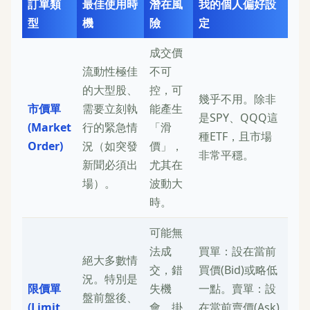
訂單類
最佳使用時
潛在風
我的個人偏好設
型
機
險
定
成交價
流動性極佳
不可
的大型股、
控，可
幾乎不用。除非
市價單
需要立刻執
能產生
是SPY、QQQ這
(Market
行的緊急情
「滑
種ETF，且市場
Order)
況（如突發
價」，
非常平穩。
新聞必須出
尤其在
場）。
波動大
時。
可能無
法成
買單：設在當前
絕大多數情
交，錯
買價(Bid)或略低
況。特別是
限價單
失機
一點。賣單：設
盤前盤後、
(Limit
會。掛
在當前賣價(Ask)