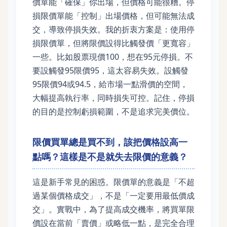
價單能「確保」你出場，但價格可能很糟。停
損限價單能「控制」出場價格，但可能無法成
交，導致停損失效。我的折衷方案是：使用停
損限價單，但將限價設得比觸發價「更寬容」
一些。比如股票現價100，想在95元停損。不
要設觸發95限價95，這太容易失效。設觸發
95限價94或94.5，給市場一點滑價的空間，
大幅提高執行率，同時損失可控。記住，停損
的目的是控制虧損範圍，不是追求完美價位。
限價買單總是買不到，該把價格設高一
點嗎？這樣是不是就失去限價的意義？
這是新手常見的困惑。限價單的意義是「不超
過某個價格成交」，不是「一定要用最低價成
交」。實戰中，為了提高成交機率，將買單限
價設在當前「賣價」或略低一點，是完全合理