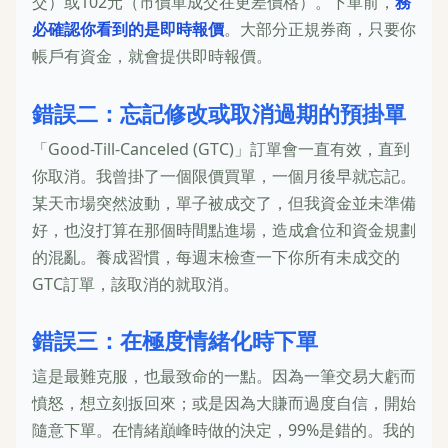
交）或102元（市價單成交在更差價格）。下單前，
務
必確認你看到的是即時報價
。大部分正規券商，只要你
帳戶有資金，就會提供即時報價。
錯誤二：忘記修改或取消過期的預掛單
「Good-Till-Canceled (GTC)」訂單會一直有效，直到
你取消。我曾掛了一個限價買單，一個月後早就忘記。
某天市場突然波動，單子被成交了，但我資金並未準備
好，也沒打算在那個時間點進場，造成倉位和資金規劃
的混亂。養成習慣，每週末檢查一下你所有未成交的
GTC訂單，該取消的就取消。
錯誤三：在極度情緒化時下單
這是最難克服，也最致命的一點。因為一筆交易大虧而
憤怒，想立刻扳回來；或是因為大賺而過度自信，開始
隨意下單。在情緒巔峰時做的決定，99%是錯的。我的