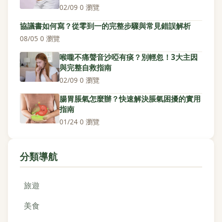
02/09
·
0 瀏覽
協議書如何寫？從零到一的完整步驟與常見錯誤解析
08/05
·
0 瀏覽
喉嚨不痛聲音沙啞有痰？別輕忽！3大主因
與完整自救指南
02/09
·
0 瀏覽
腸胃脹氣怎麼辦？快速解決脹氣困擾的實用
指南
01/24
·
0 瀏覽
分類導航
旅遊
美食