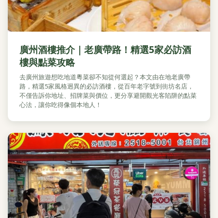
廣州酒樓推介｜老廣帶路！精選5家必訪酒
樓與點菜攻略
去廣州旅遊想吃地道粵菜卻不知從何選起？本文由在地老廣帶
路，精選5家風格迥異的必訪酒樓，從百年老字號到街坊名店，
不僅告訴你地址、招牌菜與價位，更分享避開觀光客陷阱的點菜
心法，讓你吃得像個本地人！