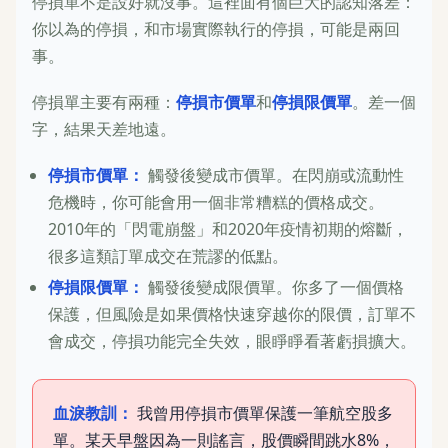
停損單不是設好就沒事。這裡面有個巨大的認知落差：
你以為的停損，和市場實際執行的停損，可能是兩回
事。
停損單主要有兩種：
停損市價單
和
停損限價單
。差一個
字，結果天差地遠。
停損市價單：
觸發後變成市價單。在閃崩或流動性
危機時，你可能會用一個非常糟糕的價格成交。
2010年的「閃電崩盤」和2020年疫情初期的熔斷，
很多這類訂單成交在荒謬的低點。
停損限價單：
觸發後變成限價單。你多了一個價格
保護，但風險是如果價格快速穿越你的限價，訂單不
會成交，停損功能完全失效，眼睜睜看著虧損擴大。
血淚教訓：
我曾用停損市價單保護一筆航空股多
單。某天早盤因為一則謠言，股價瞬間跳水8%，