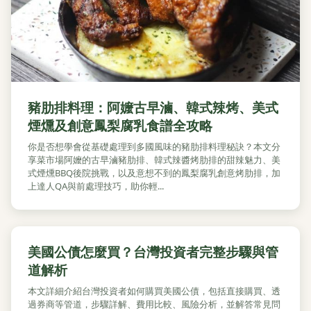
豬肋排料理：阿嬤古早滷、韓式辣烤、美式
煙燻及創意鳳梨腐乳食譜全攻略
你是否想學會從基礎處理到多國風味的豬肋排料理秘訣？本文分
享菜市場阿嬤的古早滷豬肋排、韓式辣醬烤肋排的甜辣魅力、美
式煙燻BBQ後院挑戰，以及意想不到的鳳梨腐乳創意烤肋排，加
上達人QA與前處理技巧，助你輕...
美國公債怎麼買？台灣投資者完整步驟與管
道解析
本文詳細介紹台灣投資者如何購買美國公債，包括直接購買、透
過券商等管道，步驟詳解、費用比較、風險分析，並解答常見問