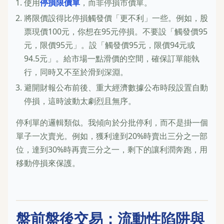
使用
停損限價單
，而非停損市價單。
將限價設得比停損觸發價「更不利」一些。例如，股
票現價100元，你想在95元停損。不要設「觸發價95
元，限價95元」。設「觸發價95元，限價94元或
94.5元」。給市場一點滑價的空間，確保訂單能執
行，同時又不至於滑到深淵。
避開財報公布前後、重大經濟數據公布時段設置自動
停損，這時波動太劇烈且無序。
停利單的邏輯類似。我傾向於分批停利，而不是掛一個
單子一次賣光。例如，獲利達到20%時賣出三分之一部
位，達到30%時再賣三分之一，剩下的讓利潤奔跑，用
移動停損來保護。
盤前盤後交易：流動性陷阱與