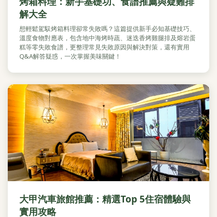
烤箱料理：新手基礎功、食譜推薦與疑難排
解大全
想輕鬆駕馭烤箱料理卻常失敗嗎？這篇提供新手必知基礎技巧、
溫度食物對應表，包含地中海烤時蔬、迷迭香烤雞腿排及熔岩蛋
糕等零失敗食譜，更整理常見失敗原因與解決對策，還有實用
Q&A解答疑惑，一次掌握美味關鍵！
大甲汽車旅館推薦：精選Top 5住宿體驗與
實用攻略