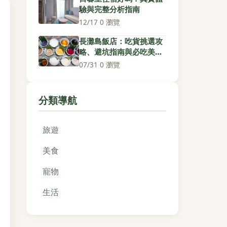
驗與完整分析指南
12/17
·
0 瀏覽
長灘島飯店：吃貨挑選攻
略、避坑指南與必吃美食
推薦
07/31
·
0 瀏覽
分類導航
旅遊
美食
寵物
生活