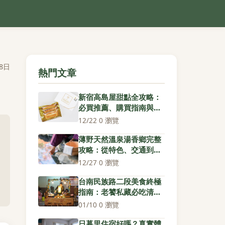
8日
熱門文章
新宿高島屋甜點全攻略：
必買推薦、購買指南與隱
藏版美味
12/22
·
0 瀏覽
薄野天然溫泉湯香鄉完整
攻略：從特色、交通到親
身體驗一次看懂
12/27
·
0 瀏覽
台南民族路二段美食終極
指南：老饕私藏必吃清單
與隱藏版小吃
01/10
·
0 瀏覽
日暮里住宿好嗎？真實體