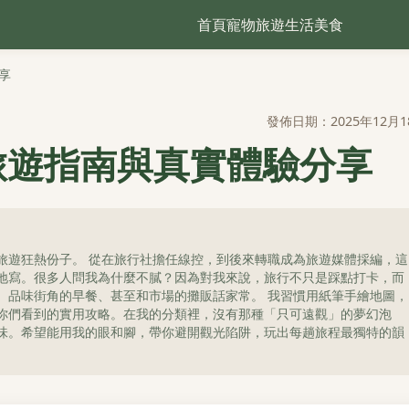
首頁
寵物
旅遊
生活
美食
享
發佈日期：2025年12月1
旅遊指南與真實體驗分享
旅遊狂熱份子。 從在旅行社擔任線控，到後來轉職成為旅遊媒體採編，這
地寫。很多人問我為什麼不膩？因為對我來說，旅行不只是踩點打卡，而
、品味街角的早餐、甚至和市場的攤販話家常。 我習慣用紙筆手繪地圖，
你們看到的實用攻略。在我的分類裡，沒有那種「只可遠觀」的夢幻泡
味。希望能用我的眼和腳，帶你避開觀光陷阱，玩出每趟旅程最獨特的韻