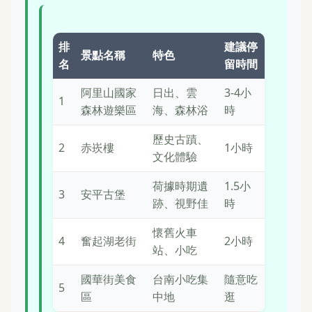
排
建議停
景點名稱
特色
名
留時間
阿里山國家
日出、雲
3-4小
1
森林遊樂區
海、森林浴
時
歷史古蹟、
2
赤崁樓
1小時
文化體驗
荷據時期遺
1.5小
3
安平古堡
跡、視野佳
時
懷舊火車
4
奮起湖老街
2小時
站、小吃
國華街美食
台南小吃集
隨意吃
5
區
中地
逛