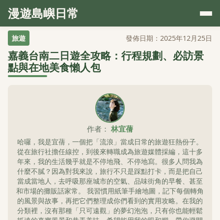
漫遊島嶼日常
旅遊
發佈日期：2025年12月25日
嘉義台南二日遊全攻略：行程規劃、必訪景
點與在地美食懶人包
作者：
林宜蒨
哈囉，我是宜蒨，一個把「流浪」當成日常的旅遊狂熱份子。
從在旅行社擔任線控，到後來轉職成為旅遊媒體採編，這十多
年來，我的生活幾乎就是不停地飛、不停地寫。很多人問我為
什麼不膩？因為對我來說，旅行不只是踩點打卡，而是把自己
當成當地人，去呼吸那座城市的空氣、品味街角的早餐、甚至
和市場的攤販話家常。 我習慣用紙筆手繪地圖，記下每個轉角
的風景與故事，再把它們整理成你們看到的實用攻略。在我的
分類裡，沒有那種「只可遠觀」的夢幻泡泡，只有你也能輕鬆