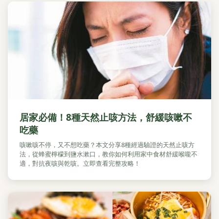
居家必備！8種天然止咳方法，舒緩咳嗽不
吃藥
咳嗽咳不停，又不想吃藥？本文分享8種經過驗證的天然止咳方
法，從蜂蜜檸檬到鹽水漱口，教你如何利用家中食材舒緩喉嚨不
適，對抗夜咳與乾咳。立即查看完整攻略！