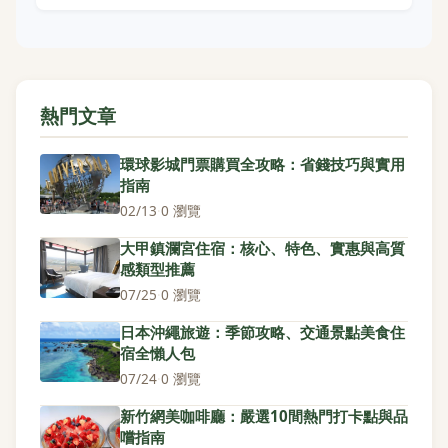
熱門文章
環球影城門票購買全攻略：省錢技巧與實用
指南
02/13
·
0 瀏覽
大甲鎮瀾宮住宿：核心、特色、實惠與高質
感類型推薦
07/25
·
0 瀏覽
日本沖繩旅遊：季節攻略、交通景點美食住
宿全懶人包
07/24
·
0 瀏覽
新竹網美咖啡廳：嚴選10間熱門打卡點與品
嚐指南