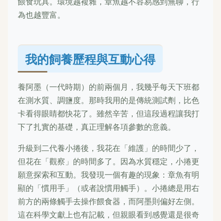
餵食玩具。環境越複雜，章魚越不容易感到無聊，行
為也越豐富。
我的飼養歷程與互動心得
養阿墨（一代時期）的前兩個月，我幾乎每天下班都
在測水質、調鹽度。那時我用的是傳統測試劑，比色
卡看得眼睛都快花了。雖然辛苦，但這段過程讓我打
下了扎實的基礎，真正理解各項參數的意義。
升級到二代養小捲後，我花在「維護」的時間少了，
但花在「觀察」的時間多了。因為水質穩定，小捲更
願意探索和互動。我發現一個有趣的現象：章魚有明
顯的「慣用手」（或者說慣用觸手）。小捲總是用右
前方的兩條觸手去操作餵食器，而阿墨則偏好左側。
這在科學文獻上也有記載，但親眼看到感覺還是很奇