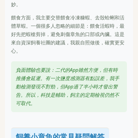
妙。
餵食方面，我主要交替餵食冷凍糠蝦、去殼蛤蜊和活
體草蝦。一個很多人忽略的細節是：餵食活蝦時，最
好先把蝦槍剪掉，避免刺傷章魚的口部或內臟。這是
來自資深飼養社團的建議，我親自照做後，確實更安
心。
負面體驗也要說：二代的App雖然方便，但有時
推播會延遲。有一次鹽度感測器有點誤差，我手
動檢測發現不對勁，但App過了半小時才發出警
告。所以，科技是輔助，飼主的定期檢視仍然不
可取代。
飼養小章魚的常見疑問解答