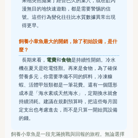
果牠突然拋棄了經營已久的巢穴，或在缸內
漫無目的地快速遊動，都是需要警惕的信
號。這些行為變化往往比水質數據異常出現
得更早。
飼養小章魚最大的開銷，除了初始設備，是什
麼？
長期來看，
電費
和
食物
是持續性開銷。冷水
機在夏天是吃電怪獸。再來是食物，為了確保
營養多元，你需要準備不同的餌料，冷凍糠
蝦、活體甲殼類都是一筆花費。還有一個隱形
成本是「海水素或天然海水」，定期換水就會
持續消耗。建議在規劃預算時，把這些每月固
定支出也考慮進去，而不是只算一開始買設備
的錢。
飼養小章魚是一段充滿挑戰與回報的旅程。無論選擇