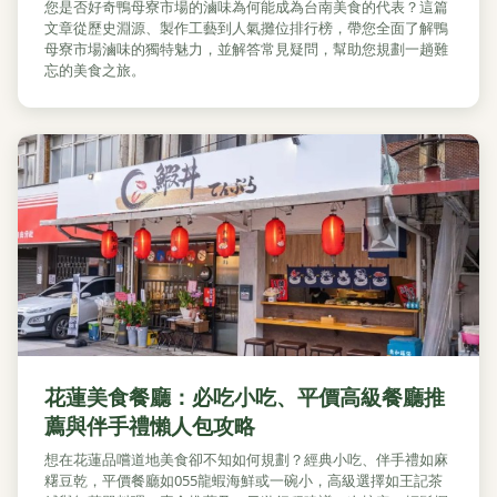
您是否好奇鴨母寮市場的滷味為何能成為台南美食的代表？這篇
文章從歷史淵源、製作工藝到人氣攤位排行榜，帶您全面了解鴨
母寮市場滷味的獨特魅力，並解答常見疑問，幫助您規劃一趟難
忘的美食之旅。
花蓮美食餐廳：必吃小吃、平價高級餐廳推
薦與伴手禮懶人包攻略
想在花蓮品嚐道地美食卻不知如何規劃？經典小吃、伴手禮如麻
糬豆乾，平價餐廳如055龍蝦海鮮或一碗小，高級選擇如王記茶