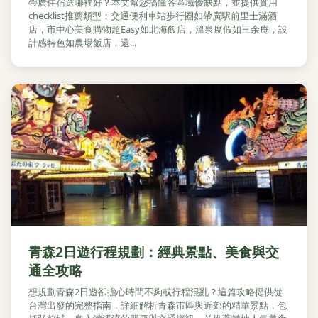
帶廣住宿選哪裡好？本文幫您搞懂各區域優缺點，並提供實用
checklist推薦類型：交通便利車站步行圈如帶廣駅前里士滿酒
店，市中心美食購物超Easy如北海飯店，溫泉度假如三余庵，設
計感特色如農場飯店，還...
青森2日遊行程規劃：經典景點、美食與交
通全攻略
想規劃青森2日遊卻擔心時間不夠或行程混亂？這篇攻略提供從
台灣出發的完整指南，詳細解析青森市區與近郊的精華景點，包