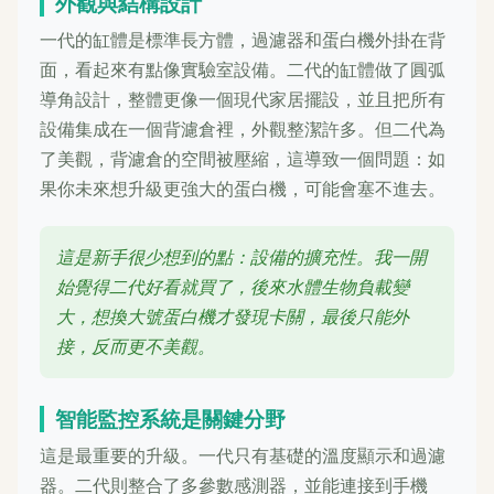
外觀與結構設計
一代的缸體是標準長方體，過濾器和蛋白機外掛在背
面，看起來有點像實驗室設備。二代的缸體做了圓弧
導角設計，整體更像一個現代家居擺設，並且把所有
設備集成在一個背濾倉裡，外觀整潔許多。但二代為
了美觀，背濾倉的空間被壓縮，這導致一個問題：如
果你未來想升級更強大的蛋白機，可能會塞不進去。
這是新手很少想到的點：設備的擴充性。我一開
始覺得二代好看就買了，後來水體生物負載變
大，想換大號蛋白機才發現卡關，最後只能外
接，反而更不美觀。
智能監控系統是關鍵分野
這是最重要的升級。一代只有基礎的溫度顯示和過濾
器。二代則整合了多參數感測器，並能連接到手機