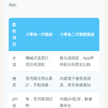
App。
監
控
小章魚一代套組
小章魚二代智能套組
項
目
水
機械式溫度計，
數位感測器，App即
溫
需目視讀取
時顯示與歷史記錄
鹽
需另購光學比重
內建電子鹽度感測
度
計，手動測量
器，異常推播通知
pH
無，需另購測試
內建pH監測，數據
值
劑
圖表化