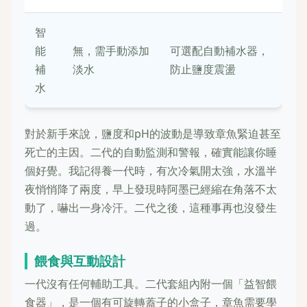
智
能
無，需手動添加
可選配自動補水器，
補
淡水
防止鹽度震盪
水
對於新手來說，鹽度和pH的波動是導致章魚緊迫甚至
死亡的主因。二代的自動監測和警報，確實能讓你睡
個好覺。我記得養一代時，有次冷氣開太強，水溫半
夜悄悄降了兩度，早上發現時阿墨已經縮在角落不太
動了，嚇出一身冷汗。二代之後，這種事再也沒發生
過。
餵食與互動設計
一代沒有任何輔助工具。二代套組內附一個「益智餵
食器」，是一個有可旋轉蓋子的小盒子，章魚需要學