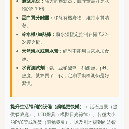
過濾系統：
強大的過濾器，處理量最好是水
體的8-10倍。
蛋白質分離器：
移除有機廢物，維持水質清
澈。
冷水機/加熱棒：
將水溫恆定控制在攝氏22-
24度之間。
天然海水或海水素：
絕對不能用自來水加食
鹽。
水質測試劑：
氨、亞硝酸鹽、硝酸鹽、pH、
鹽度。就算買了二代，定期手動檢測仍是好
習慣。
提升生活福利的設備（讓牠更快樂）：
活石造景（提
供躲藏處）、LED燈具（模擬日光節律）、各種大小
的PVC管或陶甕（讓牠築巢）、以及剛才提到的益智