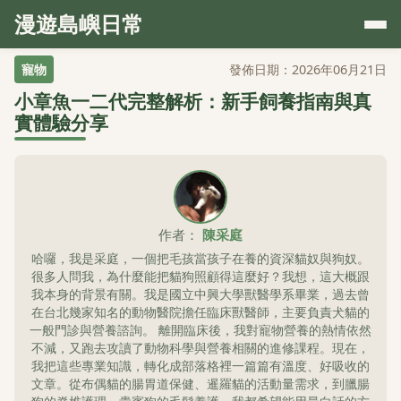
漫遊島嶼日常
寵物
發佈日期：2026年06月21日
小章魚一二代完整解析：新手飼養指南與真
實體驗分享
作者：
陳采庭
哈囉，我是采庭，一個把毛孩當孩子在養的資深貓奴與狗奴。
很多人問我，為什麼能把貓狗照顧得這麼好？我想，這大概跟
我本身的背景有關。我是國立中興大學獸醫學系畢業，過去曾
在台北幾家知名的動物醫院擔任臨床獸醫師，主要負責犬貓的
一般門診與營養諮詢。 離開臨床後，我對寵物營養的熱情依然
不減，又跑去攻讀了動物科學與營養相關的進修課程。現在，
我把這些專業知識，轉化成部落格裡一篇篇有溫度、好吸收的
文章。從布偶貓的腸胃道保健、暹羅貓的活動量需求，到臘腸