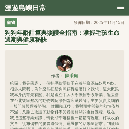
漫遊島嶼日常
寵物
發佈日期：2025年11月15日
狗狗年齡計算與照護全指南：掌握毛孩生命
週期與健康秘訣
作者：
陳采庭
哈囉，我是采庭，一個把毛孩當孩子在養的資深貓奴與狗奴。
很多人問我，為什麼能把貓狗照顧得這麼好？我想，這大概跟
我本身的背景有關。我是國立中興大學獸醫學系畢業，過去曾
在台北幾家知名的動物醫院擔任臨床獸醫師，主要負責犬貓的
一般門診與營養諮詢。 離開臨床後，我對寵物營養的熱情依然
不減，又跑去攻讀了動物科學與營養相關的進修課程。現在，
我把這些專業知識，轉化成部落格裡一篇篇有溫度、好吸收的
文章。從布偶貓的腸胃道保健、暹羅貓的活動量需求，到臘腸