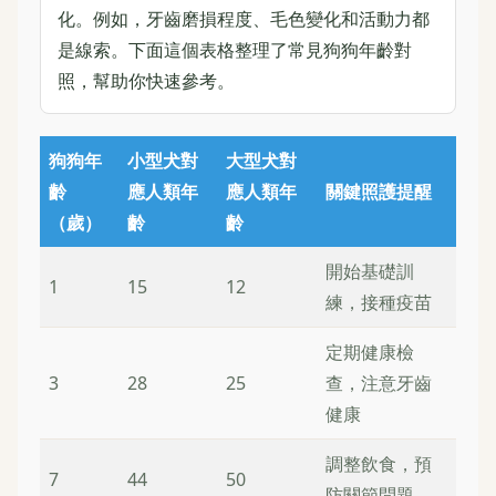
化。例如，牙齒磨損程度、毛色變化和活動力都
是線索。下面這個表格整理了常見狗狗年齡對
照，幫助你快速參考。
狗狗年
小型犬對
大型犬對
齡
應人類年
應人類年
關鍵照護提醒
（歲）
齡
齡
開始基礎訓
1
15
12
練，接種疫苗
定期健康檢
3
28
25
查，注意牙齒
健康
調整飲食，預
7
44
50
防關節問題