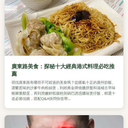
廣東路美食：探秘十大經典港式料理必吃推
薦
尋找廣東路有哪些不可錯過的美食嗎？從鑊氣十足的廣州炒飯、
濃鬱惹味的沙爹牛肉粉絲煲，到經典金牌燒臘拼盤和滋補古早味
豬腳薑醋蛋，再到滑嫩鮮蝦腸粉與鍋巴誘惑臘味煲仔飯，精選十
道必嘗佳餚，搭配Q&A快問快答帶...