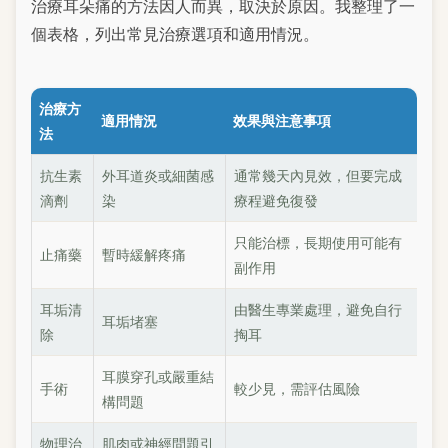
治療耳朵痛的方法因人而異，取決於原因。我整理了一
個表格，列出常見治療選項和適用情況。
治療方
適用情況
效果與注意事項
法
抗生素
外耳道炎或細菌感
通常幾天內見效，但要完成
滴劑
染
療程避免復發
只能治標，長期使用可能有
止痛藥
暫時緩解疼痛
副作用
耳垢清
由醫生專業處理，避免自行
耳垢堵塞
除
掏耳
耳膜穿孔或嚴重結
手術
較少見，需評估風險
構問題
物理治
肌肉或神經問題引