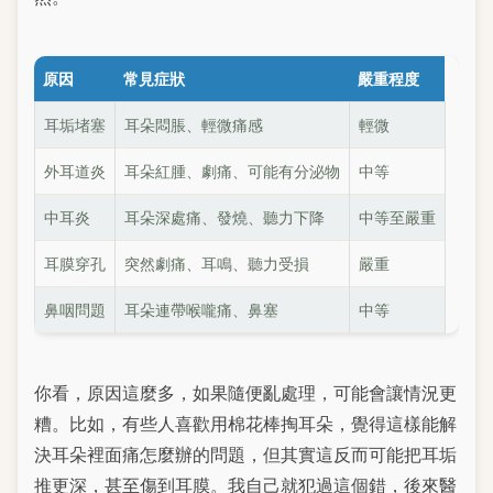
原因
常見症狀
嚴重程度
耳垢堵塞
耳朵悶脹、輕微痛感
輕微
外耳道炎
耳朵紅腫、劇痛、可能有分泌物
中等
中耳炎
耳朵深處痛、發燒、聽力下降
中等至嚴重
耳膜穿孔
突然劇痛、耳鳴、聽力受損
嚴重
鼻咽問題
耳朵連帶喉嚨痛、鼻塞
中等
你看，原因這麼多，如果隨便亂處理，可能會讓情況更
糟。比如，有些人喜歡用棉花棒掏耳朵，覺得這樣能解
決耳朵裡面痛怎麼辦的問題，但其實這反而可能把耳垢
推更深，甚至傷到耳膜。我自己就犯過這個錯，後來醫