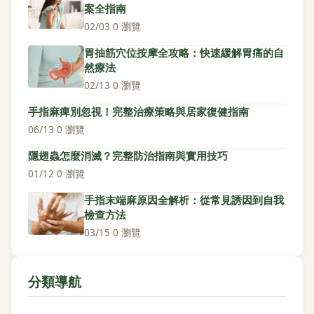
案全指南
02/03
·
0 瀏覽
胃抽筋穴位按摩全攻略：快速緩解胃痛的自
然療法
02/13
·
0 瀏覽
手指麻痺別忽視！完整治療策略與居家復健指南
06/13
·
0 瀏覽
隱翅蟲怎麼消滅？完整防治指南與實用技巧
01/12
·
0 瀏覽
手指末端麻原因全解析：從常見誘因到自我
檢查方法
03/15
·
0 瀏覽
分類導航