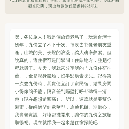
抵達的真實風景和巷弄美味。希望能用我的眼和腳，帶你避開
觀光陷阱，玩出每趟旅程最獨特的韻味。
嘿，各位旅人！我是個旅遊老鳥了，玩遍台灣十
幾年，九份去了不下十次。每次去都像老朋友重
逢，山城的美、夜燈的浪漫，讓人魂牽夢縈。但
說真的，選住宿可是門學問！住錯地方，整趟行
程就毀了。今天，我就來分享我的「九份住宿推
薦」，全是親身體驗，沒半點廣告味兒。記得第
一次去九份時，我貪便宜訂了家民宿，結果房間
小得像鴿子籠，隔音差到隔壁打呼都聽得一清二
楚（現在想想還頭痛）。所以，這篇就是要幫你
避雷，從經濟型到豪華型，通通包辦。別擔心，
我會老實說，好壞都攤開來，讓你的九份之旅順
順暢暢。現在就跟我一起來趟住宿探險吧！