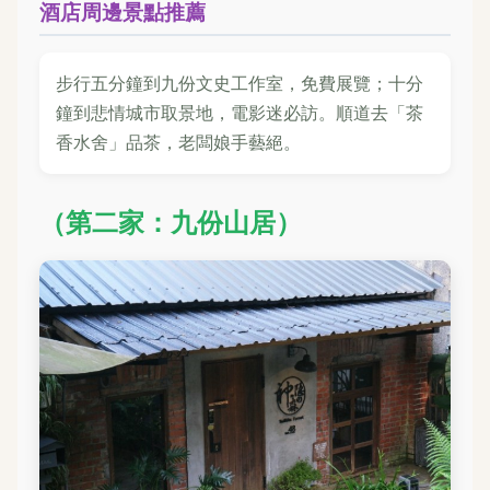
酒店周邊景點推薦
步行五分鐘到九份文史工作室，免費展覽；十分
鐘到悲情城市取景地，電影迷必訪。順道去「茶
香水舍」品茶，老闆娘手藝絕。
（第二家：九份山居）