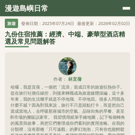
漫遊島嶼日常
旅遊
發佈日期：2025年07月24日
最後更新：2026年02月02日
九份住宿推薦：經濟、中端、豪華型酒店精
選及常見問題解答
作者：
林宜蒨
哈囉，我是宜蒨，一個把「流浪」當成日常的旅遊狂熱份子。
從在旅行社擔任線控，到後來轉職成為旅遊媒體採編，這十多
年來，我的生活幾乎就是不停地飛、不停地寫。很多人問我為
什麼不膩？因為對我來說，旅行不只是踩點打卡，而是把自己
當成當地人，去呼吸那座城市的空氣、品味街角的早餐、甚至
和市場的攤販話家常。 我習慣用紙筆手繪地圖，記下每個轉角
的風景與故事，再把它們整理成你們看到的實用攻略。在我的
分類裡，沒有那種「只可遠觀」的夢幻泡泡，只有你也能輕鬆