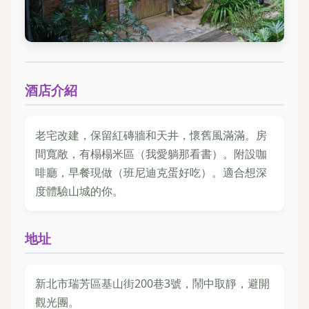
酒店介紹
老宅改建，保留紅磚牆和天井，懷舊風滿滿。房
間寬敞，有榻榻米區（我愛躺那看書）。附設咖
啡廳，早餐現做（班尼迪克蛋好吃）。適合想深
度體驗山城的你。
地址
新北市瑞芳區基山街200巷3號，鬧中取靜，避開
觀光團。