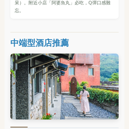
呆）。附近小店「阿婆魚丸」必吃，Q彈口感難
忘。
中端型酒店推薦