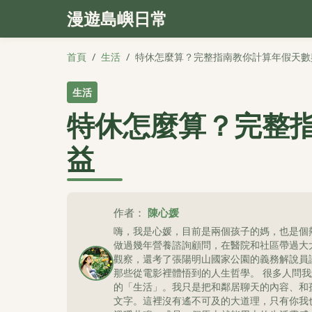
漫遊島嶼日常
首頁
/
生活
/
特休怎麼算？完整指南教你計算年假天數
生活
特休怎麼算？完整
益
作者：
陳心媛
嗨，我是心媛，目前是兩個孩子的媽，也是個
做過幾年營養諮詢顧問，在醫院和社區帶過大
觀察，還考了張陽明山國家公園的義務解說員
那些從電影裡體悟到的人生哲學。 很多人問
的「生活」。我只是把和鄰居聊天的內容、和
文字。這裡沒有遙不可及的大道理，只有你我