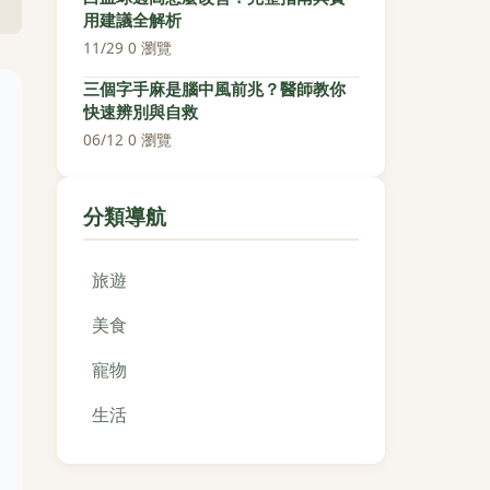
用建議全解析
11/29
·
0 瀏覽
三個字手麻是腦中風前兆？醫師教你
快速辨別與自救
06/12
·
0 瀏覽
分類導航
旅遊
美食
寵物
生活