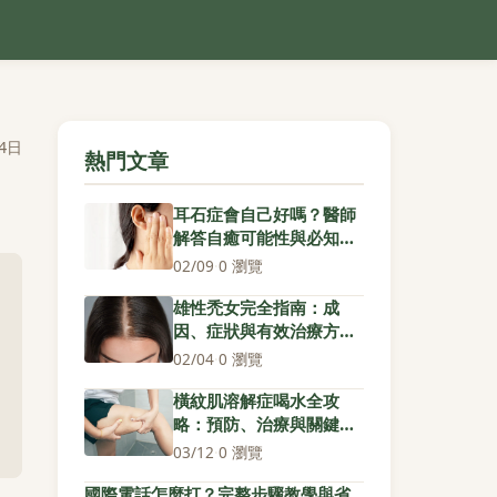
4日
熱門文章
耳石症會自己好嗎？醫師
解答自癒可能性與必知治
療關鍵
02/09
·
0 瀏覽
雄性禿女完全指南：成
因、症狀與有效治療方法
解析
02/04
·
0 瀏覽
橫紋肌溶解症喝水全攻
略：預防、治療與關鍵步
驟解析
03/12
·
0 瀏覽
國際電話怎麼打？完整步驟教學與省