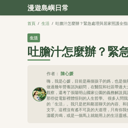
漫遊島嶼日常
首頁
/
生活
/
吐膽汁怎麼辦？緊急處理與居家照護全指
生活
吐膽汁怎麼辦？緊
作者：
陳心媛
嗨，我是心媛，目前是兩個孩子的媽，也是個
做過幾年營養諮詢顧問，在醫院和社區帶過大
觀察，還考了張陽明山國家公園的義務解說員
那些從電影裡體悟到的人生哲學。 很多人問
的「生活」。我只是把和鄰居聊天的內容、和
文字。這裡沒有遙不可及的大道理，只有你我
溫暖共鳴，或是一個馬上就能用上的生活靈感