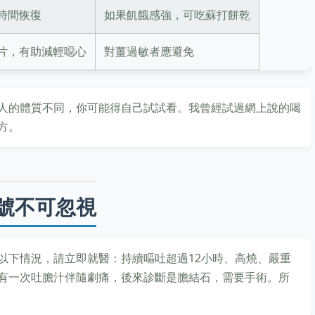
時間恢復
如果飢餓感強，可吃蘇打餅乾
片，有助減輕噁心
對薑過敏者應避免
人的體質不同，你可能得自己試試看。我曾經試過網上說的喝
方。
號不可忽視
以下情況，請立即就醫：持續嘔吐超過12小時、高燒、嚴重
有一次吐膽汁伴隨劇痛，後來診斷是膽結石，需要手術。所