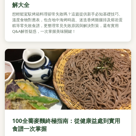
解大全
想輕鬆駕馭烤箱料理卻常失敗嗎？這篇提供新手必知基礎技巧、
溫度食物對應表，包含地中海烤時蔬、迷迭香烤雞腿排及熔岩蛋
糕等零失敗食譜，更整理常見失敗原因與解決對策，還有實用
Q&A解答疑惑，一次掌握美味關鍵！
100全蕎麥麵終極指南：從健康益處到實用
食譜一次掌握