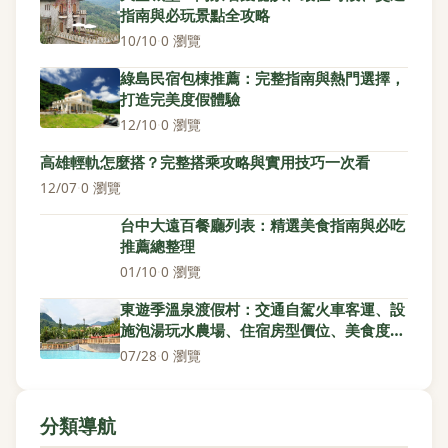
指南與必玩景點全攻略
10/10
·
0 瀏覽
綠島民宿包棟推薦：完整指南與熱門選擇，
打造完美度假體驗
12/10
·
0 瀏覽
高雄輕軌怎麼搭？完整搭乘攻略與實用技巧一次看
12/07
·
0 瀏覽
台中大遠百餐廳列表：精選美食指南與必吃
推薦總整理
01/10
·
0 瀏覽
東遊季溫泉渡假村：交通自駕火車客運、設
施泡湯玩水農場、住宿房型價位、美食度假
村覓食、行程2天1夜3天2夜、費用開銷精
07/28
·
0 瀏覽
算、Q&A攻略
分類導航