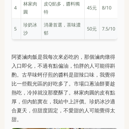
林家肉
皮Q餡多，醬料獨
4
45元
8/10
圓
特
珍奶冰
消暑首選，茶味濃
5
50元
7.5/10
沙
郁
阿婆滷肉飯是我每次來必吃的，那個滷肉燉得
入口即化，不過有點偏油，怕胖的人可能得斟
酌。古早味蚵仔煎的醬料是甜辣口味，我覺得
比一些觀光區的好吃多了。市場口蔥油餅要趁
熱吃，冷掉就沒那麼酥了。林家肉圓的皮有點
厚，但內餡實在，我給中上評價。珍奶冰沙適
合夏天，但甜度固定，不愛甜的人可能覺得太
甜。