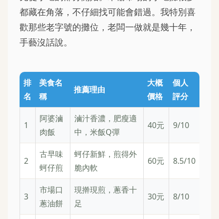
都藏在角落，不仔細找可能會錯過。我特別喜
歡那些老字號的攤位，老闆一做就是幾十年，
手藝沒話說。
排
美食名
大概
個人
推薦理由
名
稱
價格
評分
阿婆滷
滷汁香濃，肥瘦適
1
40元
9/10
肉飯
中，米飯Q彈
古早味
蚵仔新鮮，煎得外
2
60元
8.5/10
蚵仔煎
脆內軟
市場口
現擀現煎，蔥香十
3
30元
8/10
蔥油餅
足