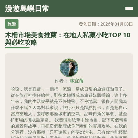
漫遊島嶼日常
旅遊
發佈日期：2026年01月08日
木柵市場美食推薦：在地人私藏小吃TOP 10
與必吃攻略
作者：
林宜蒨
哈囉，我是宜蒨，一個把「流浪」當成日常的旅遊狂熱份子。
從在旅行社擔任線控，到後來轉職成為旅遊媒體採編，這十多
年來，我的生活幾乎就是不停地飛、不停地寫。很多人問我為
什麼不膩？因為對我來說，旅行不只是踩點打卡，而是把自己
當成當地人，去呼吸那座城市的空氣、品味街角的早餐、甚至
和市場的攤販話家常。 我習慣用紙筆手繪地圖，記下每個轉角
的風景與故事，再把它們整理成你們看到的實用攻略。在我的
分類裡，沒有那種「只可遠觀」的夢幻泡泡，只有你也能輕鬆