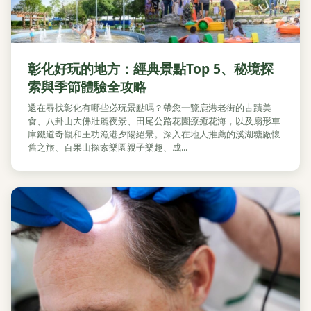
彰化好玩的地方：經典景點Top 5、秘境探
索與季節體驗全攻略
還在尋找彰化有哪些必玩景點嗎？帶您一覽鹿港老街的古蹟美
食、八卦山大佛壯麗夜景、田尾公路花園療癒花海，以及扇形車
庫鐵道奇觀和王功漁港夕陽絕景。深入在地人推薦的溪湖糖廠懷
舊之旅、百果山探索樂園親子樂趣、成...