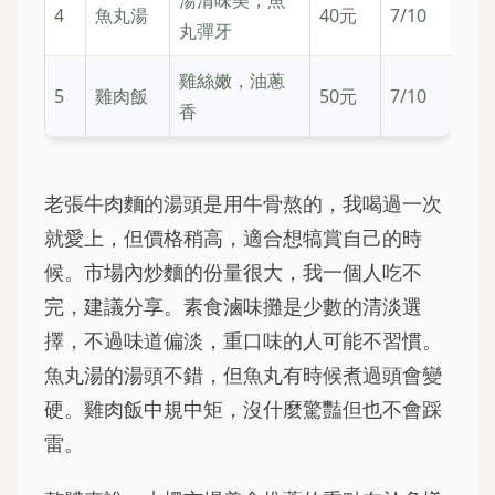
湯清味美，魚
4
魚丸湯
40元
7/10
丸彈牙
雞絲嫩，油蔥
5
雞肉飯
50元
7/10
香
老張牛肉麵的湯頭是用牛骨熬的，我喝過一次
就愛上，但價格稍高，適合想犒賞自己的時
候。市場內炒麵的份量很大，我一個人吃不
完，建議分享。素食滷味攤是少數的清淡選
擇，不過味道偏淡，重口味的人可能不習慣。
魚丸湯的湯頭不錯，但魚丸有時候煮過頭會變
硬。雞肉飯中規中矩，沒什麼驚豔但也不會踩
雷。