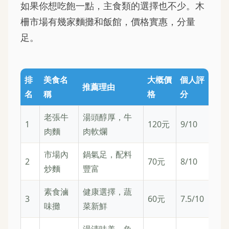
如果你想吃飽一點，主食類的選擇也不少。木
柵市場有幾家麵攤和飯館，價格實惠，分量
足。
排
美食名
大概價
個人評
推薦理由
名
稱
格
分
老張牛
湯頭醇厚，牛
1
120元
9/10
肉麵
肉軟爛
市場內
鍋氣足，配料
2
70元
8/10
炒麵
豐富
素食滷
健康選擇，蔬
3
60元
7.5/10
味攤
菜新鮮