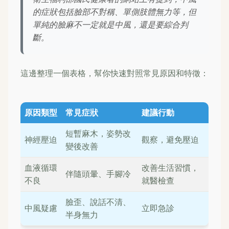
的症狀包括臉部不對稱、單側肢體無力等，但
單純的臉麻不一定就是中風，還是要綜合判
斷。
這邊整理一個表格，幫你快速對照常見原因和特徵：
原因類型
常見症狀
建議行動
短暫麻木，姿勢改
神經壓迫
觀察，避免壓迫
變後改善
血液循環
改善生活習慣，
伴隨頭暈、手腳冷
不良
就醫檢查
臉歪、說話不清、
中風疑慮
立即急診
半身無力