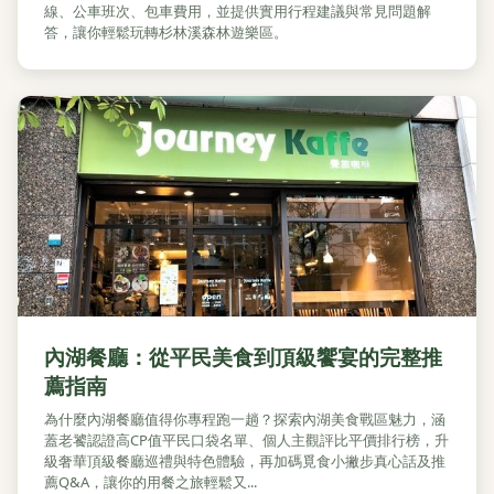
線、公車班次、包車費用，並提供實用行程建議與常見問題解
答，讓你輕鬆玩轉杉林溪森林遊樂區。
內湖餐廳：從平民美食到頂級饗宴的完整推
薦指南
為什麼內湖餐廳值得你專程跑一趟？探索內湖美食戰區魅力，涵
蓋老饕認證高CP值平民口袋名單、個人主觀評比平價排行榜，升
級奢華頂級餐廳巡禮與特色體驗，再加碼覓食小撇步真心話及推
薦Q&A，讓你的用餐之旅輕鬆又...