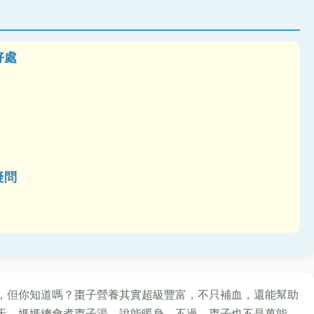
好處
疑問
，但你知道嗎？棗子營養其實超級豐富，不只補血，還能幫助
天，媽媽總會煮棗子湯，說能暖身。不過，棗子也不是萬能，