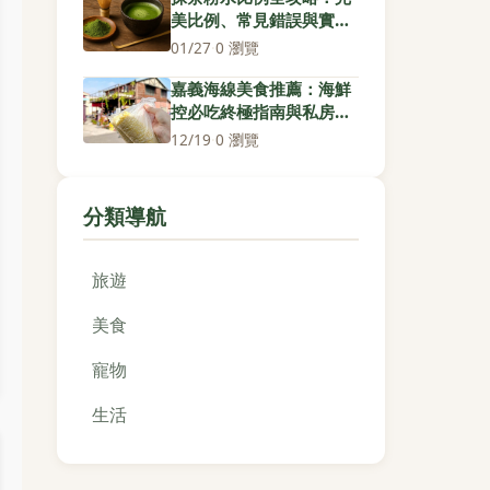
美比例、常見錯誤與實用
技巧
01/27
·
0 瀏覽
嘉義海線美食推薦：海鮮
控必吃終極指南與私房景
點
12/19
·
0 瀏覽
分類導航
旅遊
美食
寵物
生活