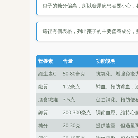
棗子的糖分偏高，所以糖尿病患者要小心，
這裡有個表格，列出棗子的主要營養成分，數
營養素
含量
功能說明
維生素C
50-80毫克
抗氧化、增強免疫
鐵質
1-2毫克
補血、預防貧血，
膳食纖維
3-5克
促進消化、預防便
鉀質
200-300毫克
調節血壓、維持心
糖分
20-30克
提供能量，但過量