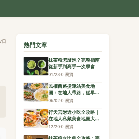
7日
熱門文章
抹茶粉怎麼泡？完整指南
從新手到高手一次學會
01/23
·
0 瀏覽
民權西路捷運站美食地
圖：在地人帶路，從早餐
到宵夜必吃清單
06/02
·
0 瀏覽
行天宮附近小吃全攻略｜
在地人私藏美食地圖大公
開
12/20
·
0 瀏覽
抹茶粉水比例全攻略：完