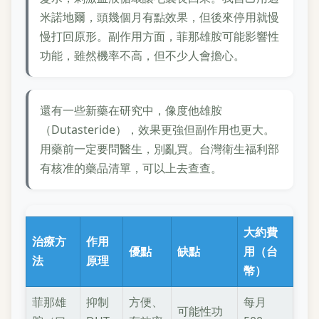
米諾地爾，頭幾個月有點效果，但後來停用就慢
慢打回原形。副作用方面，菲那雄胺可能影響性
功能，雖然機率不高，但不少人會擔心。
還有一些新藥在研究中，像度他雄胺
（Dutasteride），效果更強但副作用也更大。
用藥前一定要問醫生，別亂買。台灣衛生福利部
有核准的藥品清單，可以上去查查。
大約費
治療方
作用
優點
缺點
用（台
法
原理
幣）
菲那雄
抑制
方便、
每月
可能性功