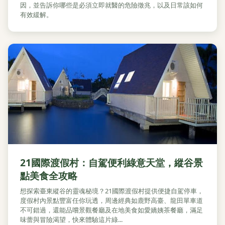
因，並告訴你哪些是必須立即就醫的危險徵兆，以及日常該如何
有效緩解。
21國際渡假村：自駕便利綠意天堂，縱谷景
點美食全攻略
想探索臺東縱谷的靈魂秘境？21國際渡假村提供便捷自駕停車，
度假村內景點豐富任你玩透，周邊經典如鹿野高臺、龍田單車道
不可錯過，還能品嚐景觀餐廳及在地美食如愛嬌姨茶餐廳，滿足
味蕾與冒險渴望，快來體驗這片綠...