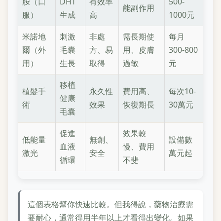
胺（口
DHT
有效率
500-
能副作用
服）
生成
高
1000元
米諾地
刺激
非處
需長期使
每月
爾（外
毛囊
方、易
用、皮膚
300-800
用）
生長
取得
過敏
元
移植
植髮手
永久性
費用高、
每次10-
健康
術
效果
恢復期長
30萬元
毛囊
促進
效果較
低能量
無創、
設備數
血液
慢、費用
激光
安全
萬元起
循環
不斐
這個表格幫你快速比較。但我得說，藥物治療需
要耐心，通常得用半年以上才看得出變化。如果