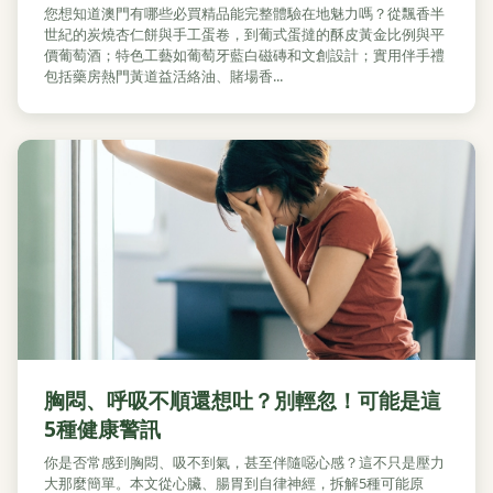
您想知道澳門有哪些必買精品能完整體驗在地魅力嗎？從飄香半
世紀的炭燒杏仁餅與手工蛋卷，到葡式蛋撻的酥皮黃金比例與平
價葡萄酒；特色工藝如葡萄牙藍白磁磚和文創設計；實用伴手禮
包括藥房熱門黃道益活絡油、賭場香...
胸悶、呼吸不順還想吐？別輕忽！可能是這
5種健康警訊
你是否常感到胸悶、吸不到氣，甚至伴隨噁心感？這不只是壓力
大那麼簡單。本文從心臟、腸胃到自律神經，拆解5種可能原