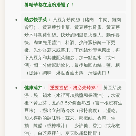
養精華都在這碗湯裡了！
熱炒快手菜：
黃豆芽炒肉絲（豬肉、牛肉、雞肉
皆可）、黃豆芽炒韭菜、黃豆芽炒雞蛋、黃豆芽
炒木耳胡蘿蔔絲。快炒的關鍵是火要大、動作要
快。肉絲先用醬油、料酒、少許澱粉醃一下更
嫩。先炒香蒜末或薑末，下肉絲炒變色撈出，再
下黃豆芽和其他配菜翻炒，加一點點水（或米
酒）燜一分鐘幫助軟化，最後加回肉絲，鹽、糖
（提鮮）調味，淋點香油出鍋。清脆爽口！
健康涼拌：
重要提醒：務必先焯熟！
黃豆芽洗
淨，燒一鍋水（水裡可加點鹽和幾滴油），水滾
後下黃豆芽，煮約3-5分鐘至熟透（嘗一根沒有生
豆味），撈出立刻過冷水（保持脆度），瀝乾。
加入喜歡的調味料：蒜末、辣椒絲、香菜、生
抽、陳醋（或檸檬汁）、少許糖、香油（或花椒
油）、白芝麻拌勻。夏天吃超級開胃！