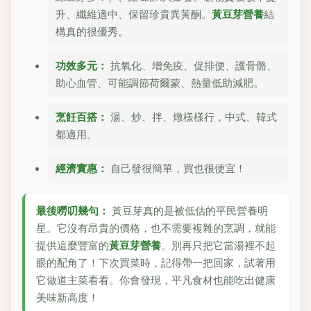
升、纖維適中、保留珍貴異黃酮。
黃豆芽營養
結
構真的很優秀。
功效多元：
抗氧化、增免疫、促排便、護骨骼、
助心血管、可能調節荷爾蒙、熱量低助減肥。
烹飪百搭：
湯、炒、拌、燉樣樣行，中式、韓式
都適用。
經濟實惠：
自己發很簡單，買也很便宜！
最後嘮叨幾句：
黃豆芽真的是被低估的平民營養明
星。它沒有昂貴的價格，也不需要複雜的烹調，就能
提供這麼豐富的
黃豆芽營養
。別再只把它當湯裡不起
眼的配角了！下次買菜時，記得帶一把回家，試著用
它做道主菜看看。你會發現，平凡食材也能吃出健康
美味新高度！