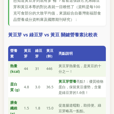
想知道黃豆芽到底有多“補”？看看這張跟它兄弟綠豆
芽和黃豆本尊的對比表就一目瞭然了（資料是每100
克可食部分的大致平均值，來源綜合自臺灣衛福部食
品營養成分資料庫及國際期刊研究）：
黃豆芽 vs 綠豆芽 vs 黃豆 關鍵營養素比較表
營養
黃豆
綠豆
黃豆
亮點說明
素
芽
芽
(幹)
熱量
黃豆芽熱量低，是黃豆的十
44
31
446
(kcal)
分之一！
黃豆芽營養
亮點1：優質植物
蛋白
4.8
3.0
36.5
蛋白，保留黃豆優勢，含量
質 (g)
是綠豆芽的1.6倍！
膳食
促進腸道蠕動，助排便。綠
纖維
1.5
1.8
15.0
豆芽略高一點點。
(g)