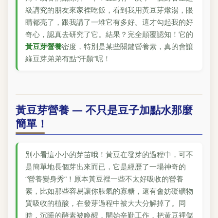
級講究的朋友來家裡吃飯，看到我用黃豆芽燉湯，眼
睛都亮了，跟我講了一堆它有多好。這才勾起我的好
奇心，認真去研究了它。結果？完全顛覆認知！它的
黃豆芽營養
密度，特別是某些關鍵營養素，真的會讓
綠豆芽弟弟有點“汗顏”呢！
黃豆芽營養 — 不只是豆子加點水那麼
簡單！
別小看這小小的芽苗哦！黃豆在發芽的過程中，可不
是簡單地長個芽出來而已，它是經歷了一場神奇的
“營養變身秀”！原本黃豆裡一些不太好吸收的營養
素，比如那些容易讓你脹氣的寡糖，還有會妨礙礦物
質吸收的植酸，在發芽過程中被大大分解掉了。同
時，沉睡的酵素被喚醒，開始辛勤工作，把黃豆裡儲