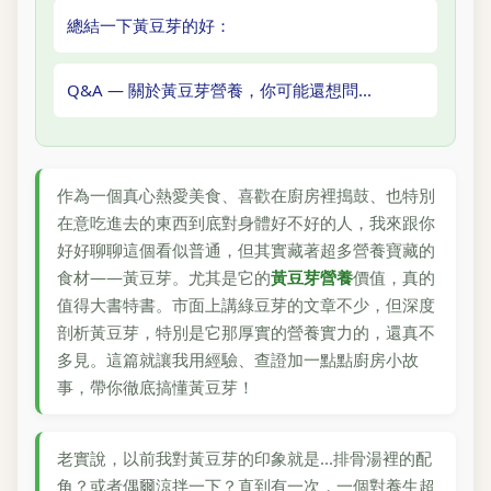
總結一下黃豆芽的好：
Q&A — 關於黃豆芽營養，你可能還想問...
作為一個真心熱愛美食、喜歡在廚房裡搗鼓、也特別
在意吃進去的東西到底對身體好不好的人，我來跟你
好好聊聊這個看似普通，但其實藏著超多營養寶藏的
食材——黃豆芽。尤其是它的
黃豆芽營養
價值，真的
值得大書特書。市面上講綠豆芽的文章不少，但深度
剖析黃豆芽，特別是它那厚實的營養實力的，還真不
多見。這篇就讓我用經驗、查證加一點點廚房小故
事，帶你徹底搞懂黃豆芽！
老實說，以前我對黃豆芽的印象就是...排骨湯裡的配
角？或者偶爾涼拌一下？直到有一次，一個對養生超