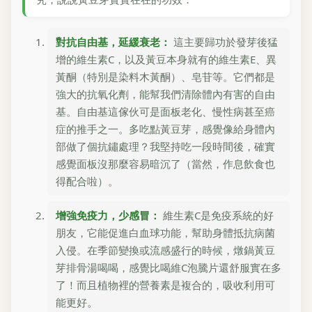
對抗自由基，延緩衰老：
這主要歸功於發芽後猛
增的維生素C，以及黃豆本身就有的維生素E、異
黃酮（特別是染料木黃酮）、皂苷等。它們都是
強大的抗氧化劑，能幫我們清除體內有害的自由
基。自由基這傢伙可是面板老化、慢性病甚至癌
症的推手之一。多吃點黃豆芽，感覺像給身體內
部做了個抗鏽處理？我堅持吃一段時間後，確實
感覺面板沒那麼容易暗沉了（當然，作息飲食也
得配合啦）。
增強免疫力，少感冒：
維生素C是免疫系統的好
朋友，它能促進白血球功能，幫助身體抵抗病菌
入侵。在季節變換或流感盛行的時候，燉鍋黃豆
芽排骨湯喝喝，感覺比喝維C泡騰片還舒服實在多
了！而且植物裡的營養素是複合的，吸收利用可
能更好。