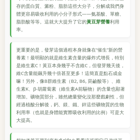
存的蛋白質、澱粉、脂肪這些大分子，分解成我們身
體更容易吸收利用的小分子形式——氨基酸、單糖、
脂肪酸等等。這就大大提升了它的
黃豆芽營養
利用
率。
更重要的是，發芽這個過程本身就像在“催生”新的營
養素！最明顯的就是維生素含量的爆炸式增長，特別
是維生素C！黃豆本身幾乎不含維C，但發芽幾天後，
維C含量能飆升幾十倍甚至更多！這簡直是點石成金
嘛！另外，像B群維生素（B2, B6, 菸鹼酸等）、維
生素K、β-胡蘿蔔素（維生素A前驅物）的含量也顯著
增加。礦物質部分，雖然總量變化沒那麼戲劇性，但
經過植酸分解後，鈣、鎂、鐵、鋅這些礦物質的生物
利用率（也就是身體能實際吸收利用的比例）可是大
大提高。