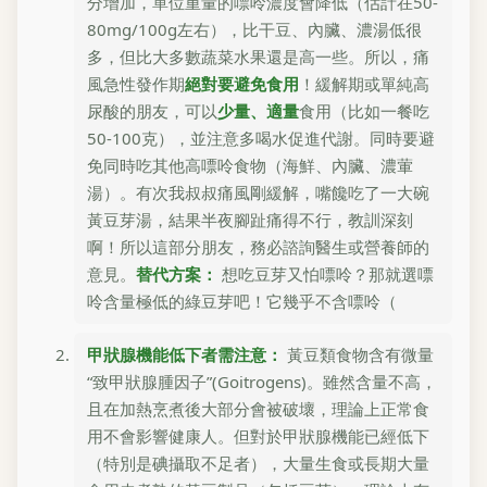
分增加，單位重量的嘌呤濃度會降低（估計在50-
80mg/100g左右），比干豆、內臟、濃湯低很
多，但比大多數蔬菜水果還是高一些。所以，痛
風急性發作期
絕對要避免食用
！緩解期或單純高
尿酸的朋友，可以
少量、適量
食用（比如一餐吃
50-100克），並注意多喝水促進代謝。同時要避
免同時吃其他高嘌呤食物（海鮮、內臟、濃葷
湯）。有次我叔叔痛風剛緩解，嘴饞吃了一大碗
黃豆芽湯，結果半夜腳趾痛得不行，教訓深刻
啊！所以這部分朋友，務必諮詢醫生或營養師的
意見。
替代方案：
想吃豆芽又怕嘌呤？那就選嘌
呤含量極低的綠豆芽吧！它幾乎不含嘌呤（
甲狀腺機能低下者需注意：
黃豆類食物含有微量
“致甲狀腺腫因子”(Goitrogens)。雖然含量不高，
且在加熱烹煮後大部分會被破壞，理論上正常食
用不會影響健康人。但對於甲狀腺機能已經低下
（特別是碘攝取不足者），大量生食或長期大量