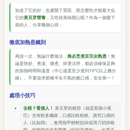
知道了它的好，也避開了雷區，那怎麼吃才能最大化
它的
黃豆芽營養
，又吃得美味開心呢？作為一個愛下
廚的人，分享幾個心得：
徹底加熱是鐵則
再說一次，無論什麼做法，
務必烹煮至完全熟透
！無
論是快炒、煮湯、燉煮、焯燙涼拌，都必須確保足夠
的加熱時間和溫度（中心溫度至少達到70°C以上幾分
鐘）。不要追求那種半生不熟的脆口感，安全第一！
處理小技巧
去根？看個人！
黃豆芽的根部（就是那個小尾
巴）含有較多纖維，口感比較粗糙。講究口感的
人（比如我），會用指甲輕輕掐掉或用刀切掉根
部。但根部也含有營養（特別是纖維），如果不