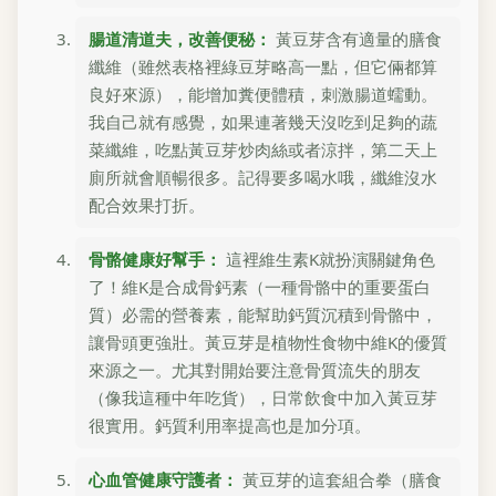
腸道清道夫，改善便秘：
黃豆芽含有適量的膳食
纖維（雖然表格裡綠豆芽略高一點，但它倆都算
良好來源），能增加糞便體積，刺激腸道蠕動。
我自己就有感覺，如果連著幾天沒吃到足夠的蔬
菜纖維，吃點黃豆芽炒肉絲或者涼拌，第二天上
廁所就會順暢很多。記得要多喝水哦，纖維沒水
配合效果打折。
骨骼健康好幫手：
這裡維生素K就扮演關鍵角色
了！維K是合成骨鈣素（一種骨骼中的重要蛋白
質）必需的營養素，能幫助鈣質沉積到骨骼中，
讓骨頭更強壯。黃豆芽是植物性食物中維K的優質
來源之一。尤其對開始要注意骨質流失的朋友
（像我這種中年吃貨），日常飲食中加入黃豆芽
很實用。鈣質利用率提高也是加分項。
心血管健康守護者：
黃豆芽的這套組合拳（膳食