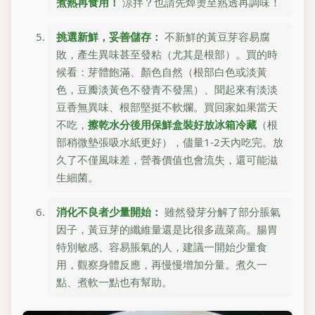
煮熟再食用！
涼拌？也請先焯燙至熟透再調味！
挑選新鮮，妥善儲存：
不新鮮的黃豆芽容易腐
敗，產生異味甚至發粘（尤其是根部）。買的時
候看：芽體飽滿、顏色自然（根部白色或淡黃
色，豆瓣淡黃色不發青不發黑）、聞起來有淡淡
豆香無異味、根部堅挺不軟爛。買回家如果當天
不吃，
擦乾水分後用保鮮盒裝好放冰箱冷藏
（根
部稍微墊張吸水紙更好），儘量1-2天內吃完。放
久了不僅風味差，營養價值也會流失，還可能滋
生細菌。
消化不良者少量開始：
雖然發芽分解了部分脹氣
因子，黃豆芽的纖維量還是比很多蔬菜高。腸胃
特別敏感、容易脹氣的人，建議一開始少量食
用，觀察身體反應，再慢慢增加分量。煮久一
點、煮軟一點也有幫助。