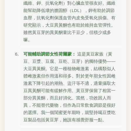
纖維、鉀、抗氧化劑）對心臟血管很友好。纖維
能幫助降低壞的膽固醇（LDL），鉀有助於調節
血壓，抗氧化劑保護血管內皮免受氧化損傷。有
研究顯示，大豆異黃酮也有助於維持血管彈性。
雖然黃豆芽的異黃酮量比干豆少，但積少成多
嘛。
可能輔助調節女性荷爾蒙：
這是黃豆家族（黃
豆、豆漿、豆腐、豆乾、豆芽）的獨特優勢——
大豆異黃酮。它是一種植物雌激素，結構類似人
體雌激素但作用溫和得多。對於更年期女性因雌
激素下降引起的潮熱、盜汗等不適，適量攝取大
豆異黃酮可能有緩解作用。黃豆芽保留了相當一
部分異黃酮，而且好消化。當然，功效因人而
異，不能替代藥物，但作為日常飲食調節是很好
的選擇。我一個閨蜜更年期時，就堅持喝豆漿吃
豆製品包括黃豆芽，她說有感覺舒服一點。