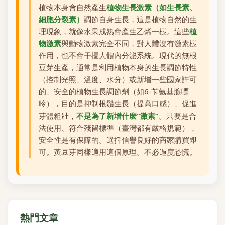
植物本身會自然產生
植物生長激素（如生長素、
細胞分裂素）
調節自身生長，這是植物自然的生
理現象，就像水果成熟會產生乙烯一樣。這些
植
物激素
與動物激素完全不同，對人體沒有激素樣
作用，也不會干擾人體內分泌系統。現代的無根
豆芽生產，通常是利用植物本身的生長調節特性
（控制光照、溫度、水分）或新增一些國家許可
的、安全的植物生長調節劑（如6-苄氨基腺嘌
呤），目的是抑制根鬚生長（提高口感）、促進
芽體粗壯，
不是為了新增什麼“激素”
。只要是合
法使用、符合殘留標準（臺灣都有嚴格規範），
安全性是有保障的。選擇信譽良好的商家購買即
可。黃豆芽同樣適用這個原理。不必過度恐慌。
熱門文章