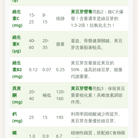
維生
黃豆芽營養
亮點2：維C大爆
15-
8-
素C
痕跡
發！含量通常是綠豆芽的
25
15
(mg)
1.5-2倍！抗氧化主力！
維生
40-
20-
凝血、骨骼健康關鍵。黃豆
素K
微量
60
35
芽含量顯著較高。
(μg)
維生
黃豆芽含量接近黃豆的
素B2
0.12
0.07
0.25
50%，遠高於綠豆芽。能量
(mg)
代謝重要。
異黃
黃豆芽營養
亮點3：保留黃豆
20-
120-
酮
極低
重要植化素！具雌激素調節
40
160
(mg)
作用。
鈣
利用率因植酸減少而提升。
25
15
195
(mg)
黃豆芽含量優於綠豆芽。
鐵
植物性鐵質，搭配維C食物吸
1.0
0.9
6.7