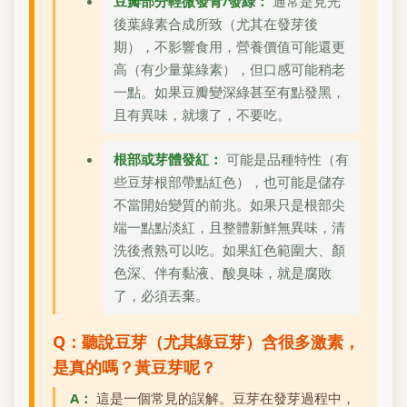
豆瓣部分輕微發青/發綠：
通常是見光
後葉綠素合成所致（尤其在發芽後
期），不影響食用，營養價值可能還更
高（有少量葉綠素），但口感可能稍老
一點。如果豆瓣變深綠甚至有點發黑，
且有異味，就壞了，不要吃。
根部或芽體發紅：
可能是品種特性（有
些豆芽根部帶點紅色），也可能是儲存
不當開始變質的前兆。如果只是根部尖
端一點點淡紅，且整體新鮮無異味，清
洗後煮熟可以吃。如果紅色範圍大、顏
色深、伴有黏液、酸臭味，就是腐敗
了，必須丟棄。
Q：聽說豆芽（尤其綠豆芽）含很多激素，
是真的嗎？黃豆芽呢？
A：
這是一個常見的誤解。豆芽在發芽過程中，