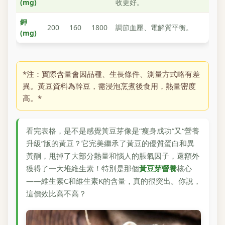
(mg)
收更好。
鉀
200
160
1800
調節血壓、電解質平衡。
(mg)
*注：實際含量會因品種、生長條件、測量方式略有差
異。黃豆資料為幹豆，需浸泡烹煮後食用，熱量密度
高。*
看完表格，是不是感覺黃豆芽像是“瘦身成功”又“營養
升級”版的黃豆？它完美繼承了黃豆的優質蛋白和異
黃酮，甩掉了大部分熱量和惱人的脹氣因子，還額外
獲得了一大堆維生素！特別是那個
黃豆芽營養
核心
——維生素C和維生素K的含量，真的很突出。你說，
這價效比高不高？