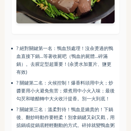
? 絕對關鍵第一名：鴨血預處理！沒汆燙過的鴨
血直接下鍋...等著收屍吧（鴨血的屍體...碎滿
鍋）。去腥定型超重要！(汆燙水加薑片、鹽更
有效)
? 關鍵第二名：火候控制！爆香料頭用中火；炒
醬要用小火避免焦苦；煨煮用中小火入味；最後
勾芡和嗆醋轉中大火收汁提香。別一火到底！
? 關鍵第三名：溫柔對待！鴨血是嬌貴的！下鍋
後、翻炒時動作要輕柔！別拿鍋鏟又剁又戳，用
掂鍋或從鍋底輕輕翻動的方式。碎掉就變鴨血粥