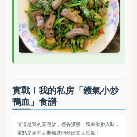
實戰！我的私房「鑊氣小炒
鴨血」食譜
這道是我的基礎款，醬香濃鬱，鴨血滑嫩入味，
重點是家裡瓦斯爐就能炒出驚人鑊氣！