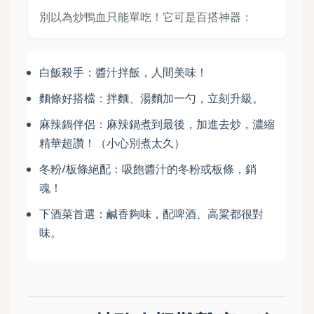
別以為炒鴨血只能單吃！它可是百搭神器：
白飯殺手：醬汁拌飯，人間美味！
麵條好搭檔：拌麵、湯麵加一勺，立刻升級。
麻辣鍋伴侶：麻辣鍋煮到最後，加進去炒，濃縮
精華超讚！（小心別煮太久）
冬粉/板條絕配：吸飽醬汁的冬粉或板條，銷
魂！
下酒菜首選：鹹香夠味，配啤酒、高粱都很對
味。