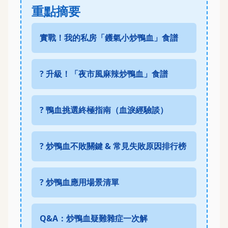
重點摘要
實戰！我的私房「鑊氣小炒鴨血」食譜
? 升級！「夜市風麻辣炒鴨血」食譜
? 鴨血挑選終極指南（血淚經驗談）
? 炒鴨血不敗關鍵 & 常見失敗原因排行榜
?️ 炒鴨血應用場景清單
Q&A：炒鴨血疑難雜症一次解