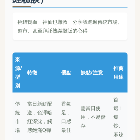
挑錯鴨血，神仙也難救！分享我跑遍傳統市場、
超市、甚至拜託熟識攤販的心得：
來
源/
推薦
特徵
優點
缺點/注意
型
用途
別
首
傳
當日新鮮配
香氣
需當日使
選！
統
送，色澤暗
足，
用，不易儲
爆
市
紅深沈，觸
口感
存
炒、
場
感飽滿Q彈
最佳
麻辣