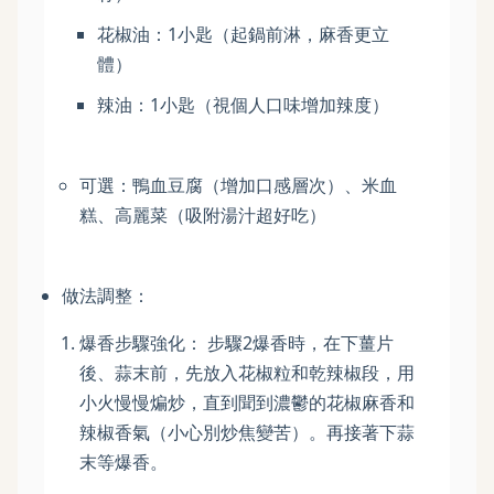
花椒油：1小匙（起鍋前淋，麻香更立
體）
辣油：1小匙（視個人口味增加辣度）
可選：鴨血豆腐（增加口感層次）、米血
糕、高麗菜（吸附湯汁超好吃）
做法調整：
爆香步驟強化： 步驟2爆香時，在下薑片
後、蒜末前，先放入花椒粒和乾辣椒段，用
小火慢慢煸炒，直到聞到濃鬱的花椒麻香和
辣椒香氣（小心別炒焦變苦）。再接著下蒜
末等爆香。