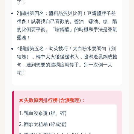
了！
? 關鍵第四名：醬料品質與比例！豆瓣醬牌子差
很多！試著找自己喜歡的。醬油、蠔油、糖、醋
的比例要平衡。「嗆鍋醋」的時機和手法是香氣
靈魂！
?️ 關鍵第五名：勾芡技巧！太白粉水要調勻（別
結塊），轉中大火後緩緩淋入，邊淋邊晃鍋或推
勻，達到想要的濃稠度就停手。別一次倒一大
坨！
❌ 失敗原因排行榜 (含淚整理)：
鴨血沒汆燙 (腥、碎)
翻炒太粗暴 (碎成渣)