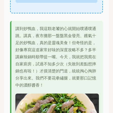
講到炒鴨血，我這顆老饕的心就開始噗通噗通
跳。講真，夜市攤那一盤盤黑金發亮、鑊氣十
足的炒鴨血，真的是靈魂美食！但奇怪的是，
好像專寫這道家常好味的深度攻略不多？多半
講麻辣鍋時順帶提一嘴。今天，我就把我窩在
自家廚房，試過不知多少次（失敗到差點想摔
鍋也有啦！）才摸清楚的門道，統統掏心掏肺
分享出來。我們不要花拳繡腿，就要那口記憶
中的濃醇醬香！