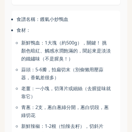
食譜名稱：鑊氣小炒鴨血
食材：
新鮮鴨血：1大塊（約500g），關鍵！ 挑
顏色暗紅、觸感水潤飽滿的，聞起來是淡淡
的鐵鏽味（不是腥臭！）
蒜頭：5-6瓣，拍扁切末（別偷懶用壓蒜
器，香氣差很多）
老薑：一小塊，切薄片或細絲（去腥提味就
靠它）
青蔥：2支，蔥白蔥綠分開，蔥白切段，蔥
綠切花
新鮮辣椒：1-2根（怕辣去籽），切斜片