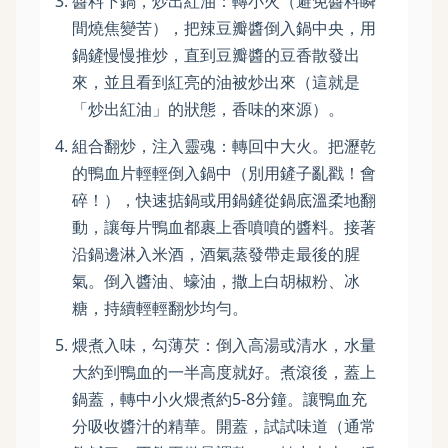
醬料下鍋，炒出紅油：轉小火（避免醬料瞬
間燒焦變苦），把辣豆瓣醬倒入鍋中央，用
鍋鏟慢慢推炒，直到豆瓣醬的豆香散發出
來，並且看到紅亮的油被炒出來（這就是
「炒出紅油」的狀態，香味的來源）。
組合翻炒，注入靈魂：轉回中大火。把瀝乾
的鴨血片輕輕倒入鍋中（別用鏟子亂戳！會
碎！），快速掂鍋或用鍋鏟從鍋底溫柔地翻
動，讓每片鴨血都裹上香噴噴的醬料。接著
沿鍋邊淋入米酒，酒氣蒸發帶走最後的腥
氣。倒入醬油、蠔油，撒上白胡椒粉、冰
糖，持續輕輕翻炒均勻。
煨煮入味，勾薄芡：倒入高湯或清水，水量
大約到鴨血的一半高度就好。煮滾後，蓋上
鍋蓋，轉中小火煨煮約5-8分鐘。讓鴨血充
分吸收醬汁的精華。開蓋，試試味道（通常