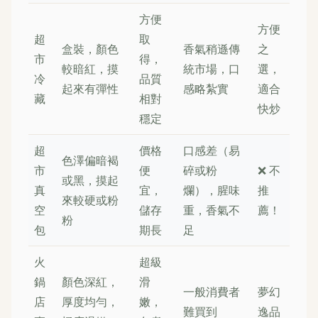
方便
方便
超
取
盒裝，顏色
香氣稍遜傳
之
市
得，
較暗紅，摸
統市場，口
選，
冷
品質
起來有彈性
感略紮實
適合
藏
相對
快炒
穩定
超
價格
口感差（易
色澤偏暗褐
市
便
碎或粉
❌ 不
或黑，摸起
真
宜，
爛），腥味
推
來較硬或粉
空
儲存
重，香氣不
薦！
粉
包
期長
足
火
超級
鍋
顏色深紅，
滑
一般消費者
夢幻
店
厚度均勻，
嫩，
難買到
逸品