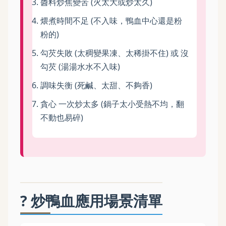
醬料炒焦變苦 (火太大或炒太久)
煨煮時間不足 (不入味，鴨血中心還是粉
粉的)
勾芡失敗 (太稠變果凍、太稀掛不住) 或 沒
勾芡 (湯湯水水不入味)
調味失衡 (死鹹、太甜、不夠香)
貪心 一次炒太多 (鍋子太小受熱不均，翻
不動也易碎)
?️ 炒鴨血應用場景清單