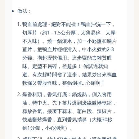
做法：
鴨血前處理 - 絕對不能省！鴨血沖洗一下，
切厚片（約1 - 1.5公分厚，太薄易碎，太厚
不入味）。燒一鍋滾水，加一小匙鹽和幾片
薑片，把鴨血片輕輕滑入，中小火煮約2-3
分鐘。撈起瀝乾備用。這步驟能去雜質腥
味、定型不易碎，差超多！ 你試過就知
道。有次趕時間省了這步，結果炒出來鴨血
軟爛又帶股怪味，整鍋倒掉...心痛啊！
爆香料頭，香氣打底：鍋燒熱，倒入食用
油，轉中火。先下薑片爆到邊緣微捲乾縮，
釋放香氣。接著下蒜末、蔥白段、辣椒片，
快速翻炒爆香，直到香氣撲鼻（大概30秒
到1分鐘，小心別焦）。