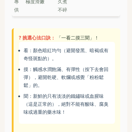
專
極度滑嫩
久煮
供
不碎
? 挑選心法口訣：
「一看二摸三聞」！
看：顏色暗紅均勻（避開發黑、暗褐或有
奇怪斑點的）。
摸：觸感水潤飽滿、有彈性（按下去會回
彈），避開乾硬、軟爛或感覺「粉粉鬆
鬆」的。
聞：新鮮的只有淡淡的鐵鏽味或血腥味
（這是正常的），絕對不能有酸味、腐臭
味或過重的藥水味！