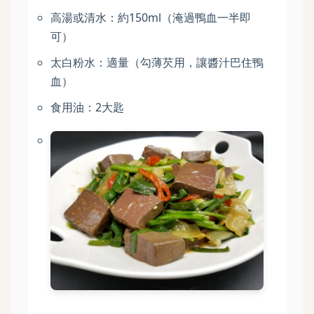
高湯或清水：約150ml（淹過鴨血一半即
可）
太白粉水：適量（勾薄芡用，讓醬汁巴住鴨
血）
食用油：2大匙