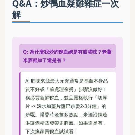
Q&A：炒鴨血疑難雜症一次
解
Q: 為什麼我炒的鴨血總是有股腥味？老薑
米酒都加了還是有？
A: 腥味來源最大元兇通常是鴨血本身品
質不好或「前處理汆燙」步驟沒做好！
務必買新鮮鴨血，並且嚴格執行「切厚
片 -> 滾水加薑片鹽巴汆燙2-3分鐘」的
步驟。爆香時老薑多放點，米酒沿鍋邊
淋讓酒精蒸發帶走腥氣。如果還是有，
下次換家買鴨血試試看！