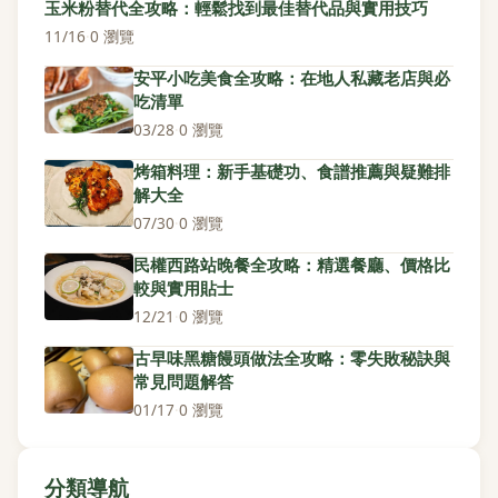
玉米粉替代全攻略：輕鬆找到最佳替代品與實用技巧
11/16
·
0 瀏覽
安平小吃美食全攻略：在地人私藏老店與必
吃清單
03/28
·
0 瀏覽
烤箱料理：新手基礎功、食譜推薦與疑難排
解大全
07/30
·
0 瀏覽
民權西路站晚餐全攻略：精選餐廳、價格比
較與實用貼士
12/21
·
0 瀏覽
古早味黑糖饅頭做法全攻略：零失敗秘訣與
常見問題解答
01/17
·
0 瀏覽
分類導航