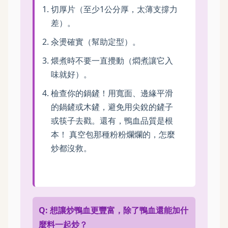
切厚片（至少1公分厚，太薄支撐力
差）。
汆燙確實（幫助定型）。
煨煮時不要一直攪動（燜煮讓它入
味就好）。
檢查你的鍋鏟！用寬面、邊緣平滑
的鍋鏟或木鏟，避免用尖銳的鏟子
或筷子去戳。還有，鴨血品質是根
本！ 真空包那種粉粉爛爛的，怎麼
炒都沒救。
Q: 想讓炒鴨血更豐富，除了鴨血還能加什
麼料一起炒？