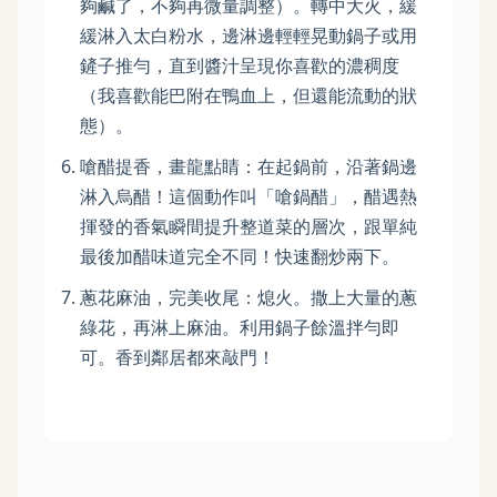
夠鹹了，不夠再微量調整）。轉中大火，緩
緩淋入太白粉水，邊淋邊輕輕晃動鍋子或用
鏟子推勻，直到醬汁呈現你喜歡的濃稠度
（我喜歡能巴附在鴨血上，但還能流動的狀
態）。
嗆醋提香，畫龍點睛：在起鍋前，沿著鍋邊
淋入烏醋！這個動作叫「嗆鍋醋」，醋遇熱
揮發的香氣瞬間提升整道菜的層次，跟單純
最後加醋味道完全不同！快速翻炒兩下。
蔥花麻油，完美收尾：熄火。撒上大量的蔥
綠花，再淋上麻油。利用鍋子餘溫拌勻即
可。香到鄰居都來敲門！