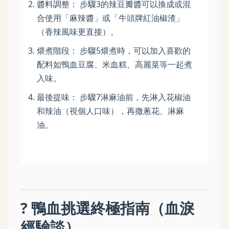
醬料調整： 步驟3的辣豆瓣醬可以換成或混
合使用「麻辣醬」或「牛頭牌紅油椒渣」
（香辣風味更直接）。
煨煮階段： 步驟5煨煮時，可以加入喜歡的
配料如鴨血豆腐、米血糕、高麗菜等一起煮
入味。
最後提味： 步驟7淋麻油前，先淋入花椒油
和辣油（視個人口味），再撒蔥花、淋麻
油。
? 鴨血挑選終極指南（血淚
經驗談）