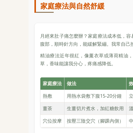
家庭療法與自然舒緩
月經來肚子痛怎麼辦？家庭療法成本低，容
腹部，順時針方向，能緩解緊繃。我常自己
精油療法近年很紅，像薰衣草或薄荷精油
草，香味能讓我分心，疼痛感降低。
家庭療法
做法
熱敷
用熱水袋敷下腹15-20分鐘
薑茶
生薑切片煮水，加紅糖飲用
穴位按摩
按壓三陰交穴（腳踝內側）