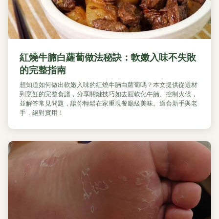
紅燒牛腩白蘿蔔做法秘訣：軟嫩入味不失敗
的完整指南
想知道如何做出軟嫩入味的紅燒牛腩白蘿蔔嗎？本文提供從選材
到烹飪的完整食譜，分享關鍵技巧如去腥軟化牛腩、控制火候，
並解答常見問題，讓你輕鬆在家重現餐廳級美味。適合新手與老
手，絕對實用！