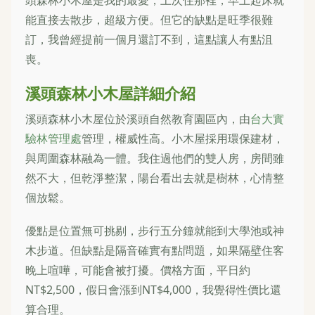
能直接去散步，超級方便。但它的缺點是旺季很難
訂，我曾經提前一個月還訂不到，這點讓人有點沮
喪。
溪頭森林小木屋詳細介紹
溪頭森林小木屋位於溪頭自然教育園區內，由
台大實
驗林管理處
管理，權威性高。小木屋採用環保建材，
與周圍森林融為一體。我住過他們的雙人房，房間雖
然不大，但乾淨整潔，陽台看出去就是樹林，心情整
個放鬆。
優點是位置無可挑剔，步行五分鐘就能到大學池或神
木步道。但缺點是隔音確實有點問題，如果隔壁住客
晚上喧嘩，可能會被打擾。價格方面，平日約
NT$2,500，假日會漲到NT$4,000，我覺得性價比還
算合理。