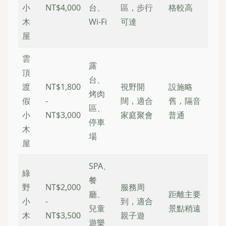
小
NT$4,000
台、
區，步行
格較高
木
Wi-Fi
可達
屋
雲
露
頂
台、
渡
NT$1,800
視野開
設施略
烤肉
假
-
闊，適合
舊，隔音
區、
小
NT$3,000
家庭聚會
普通
停車
木
場
屋
SPA、
綠
餐
野
NT$2,000
服務周
廳、
距離主要
小
-
到，適合
兒童
景點稍遠
木
NT$3,500
親子遊
遊樂