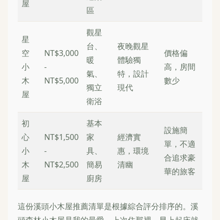
屋
區
觀星
星
台、
夜晚觀星
空
NT$3,000
價格偏
暖
體驗獨
小
-
高，房間
氣、
特，設計
木
NT$5,000
數少
獨立
現代
屋
衛浴
初
基本
設施簡
心
NT$1,500
家
經濟實
單，不適
小
-
具、
惠，環境
合追求豪
木
NT$2,500
簡易
清幽
華的旅客
屋
廚房
這份溪頭小木屋推薦清單是根據綜合評分排序的。溪
頭森林小木屋是我的最愛，上次住那裡，早上起床就