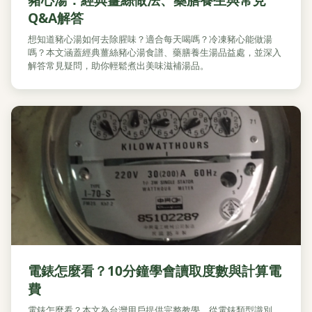
Q&A解答
想知道豬心湯如何去除腥味？適合每天喝嗎？冷凍豬心能做湯
嗎？本文涵蓋經典薑絲豬心湯食譜、藥膳養生湯品益處，並深入
解答常見疑問，助你輕鬆煮出美味滋補湯品。
電錶怎麼看？10分鐘學會讀取度數與計算電
費
電錶怎麼看？本文為台灣用戶提供完整教學，從電錶類型識別、