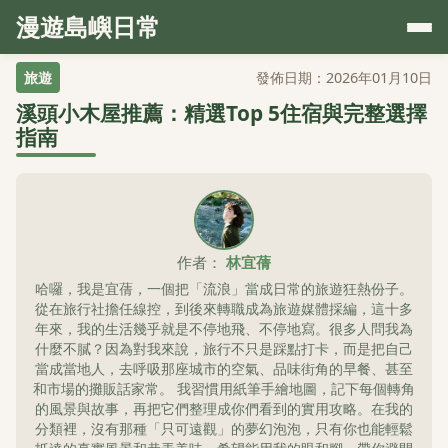
漫遊島嶼日常
旅遊
發佈日期：2026年01月10日
溪頭小木屋推薦：精選Top 5住宿與完整選擇
指南
作者：
林宜蒨
哈囉，我是宜蒨，一個把「流浪」當成日常的旅遊狂熱份子。
從在旅行社擔任線控，到後來轉職成為旅遊媒體採編，這十多
年來，我的生活幾乎就是不停地飛、不停地寫。很多人問我為
什麼不膩？因為對我來說，旅行不只是踩點打卡，而是把自己
當成當地人，去呼吸那座城市的空氣、品味街角的早餐、甚至
和市場的攤販話家常。 我習慣用紙筆手繪地圖，記下每個轉角
的風景與故事，再把它們整理成你們看到的實用攻略。在我的
分類裡，沒有那種「只可遠觀」的夢幻泡泡，只有你也能輕鬆