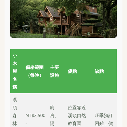
小
木
價格範圍
主要
屋
優點
缺點
（每晚）
設施
名
稱
溪
頭
廚
位置靠近
森
NT$2,500
房、
溪頭自然
旺季預訂
林
-
陽
教育園
困難，價