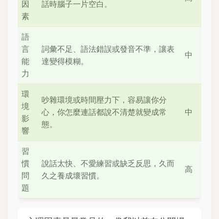
因
話時腦子一片空白。
素
語
言
詞彙不足、語法錯誤或發音不準，讓表
中
能
達變得模糊。
力
環
吵雜環境或時間壓力下，容易讓你分
境
心，你怎麼連話都說不清楚就變成常
中
影
態。
響
習
慣
說話太快、不愛練習或缺乏反思，久而
高
問
久之養成壞習慣。
題