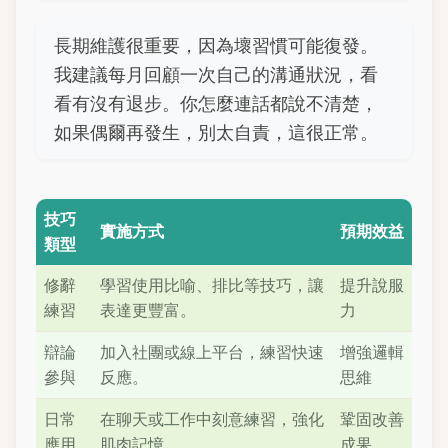
長期維護很重要，因為壞習慣可能復發。
我建議每月回顧一次自己的溝通狀況，看
看有沒有退步。你怎麼連話都說不清楚，
如果偶爾再發生，別太自責，這很正常。
技巧
實施方式
預期效益
類型
修辭
學習使用比喻、排比等技巧，讓
提升說服
練習
表達更豐富。
力
辯論
加入社團或線上平台，練習快速
增強邏輯
參與
反應。
思維
日常
在聊天或工作中刻意練習，強化
鞏固改善
應用
肌肉記憶。
成果