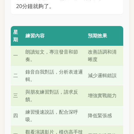
20分鐘就夠了。
星
練習內容
預期效果
期
朗讀短文，專注發音和節
改善語調和清
一
奏。
晰度
錄音自我對話，分析表達邏
二
減少邏輯錯誤
輯。
與朋友練習對話，請求反
三
增強實戰能力
饋。
練習慢速說話，配合深呼
四
降低緊張感
吸。
觀看演講影片，模仿高手技