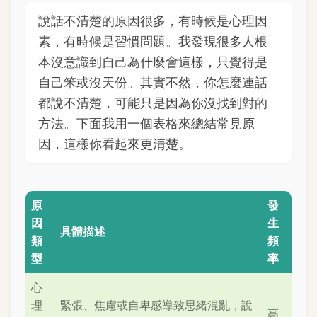
說話不清楚的原因很多，有時候是心理因
素，有時候是習慣問題。我發現很多人根
本沒意識到自己為什麼會這樣，只覺得是
自己笨或沒天份。其實不然，你怎麼連話
都說不清楚，可能只是因為你沒找到對的
方法。下面我用一個表格來總結常見原
因，這樣你看起來更清楚。
原
發
因
生
具體描述
類
頻
型
率
心
理
緊張、焦慮或自卑感導致思緒混亂，說
高