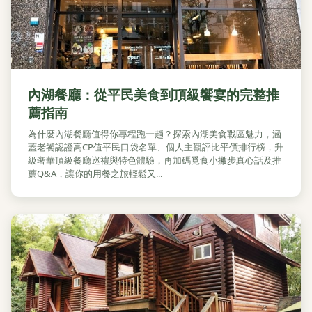
內湖餐廳：從平民美食到頂級饗宴的完整推
薦指南
為什麼內湖餐廳值得你專程跑一趟？探索內湖美食戰區魅力，涵
蓋老饕認證高CP值平民口袋名單、個人主觀評比平價排行榜，升
級奢華頂級餐廳巡禮與特色體驗，再加碼覓食小撇步真心話及推
薦Q&A，讓你的用餐之旅輕鬆又...