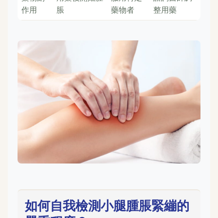
作用
脹
藥物者
整用藥
如何自我檢測小腿腫脹緊繃的