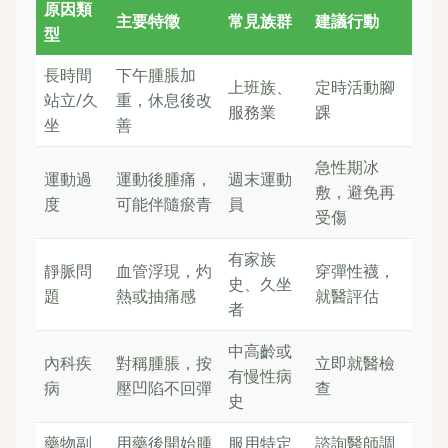
原因類
主要特徵
常見族群
建議行動
型
長時間
下午腫脹加
上班族、
定時活動腳
站立/久
重，休息後改
服務業
踝
坐
善
急性期冰
運動過
運動後腫痛，
週末運動
敷，避免再
度
可能伴隨瘀青
員
受傷
有家族
靜脈問
血管浮現，灼
穿彈性襪，
史、久坐
題
熱或抽痛感
就醫評估
者
中高齡或
內科疾
對稱腫脹，按
立即就醫檢
有慢性病
病
壓凹陷不回彈
查
史
藥物副
用藥後開始腫
服用特定
諮詢醫師調