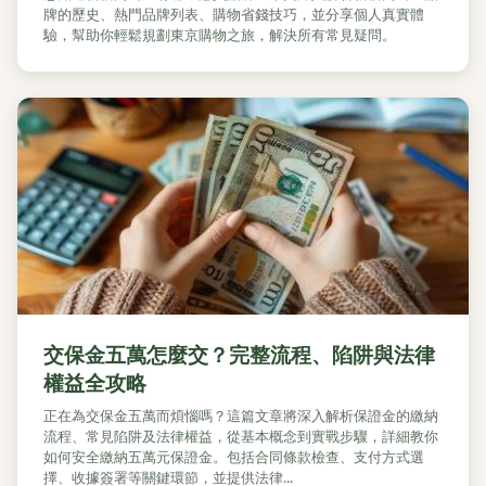
牌的歷史、熱門品牌列表、購物省錢技巧，並分享個人真實體
驗，幫助你輕鬆規劃東京購物之旅，解決所有常見疑問。
交保金五萬怎麼交？完整流程、陷阱與法律
權益全攻略
正在為交保金五萬而煩惱嗎？這篇文章將深入解析保證金的繳納
流程、常見陷阱及法律權益，從基本概念到實戰步驟，詳細教你
如何安全繳納五萬元保證金。包括合同條款檢查、支付方式選
擇、收據簽署等關鍵環節，並提供法律...