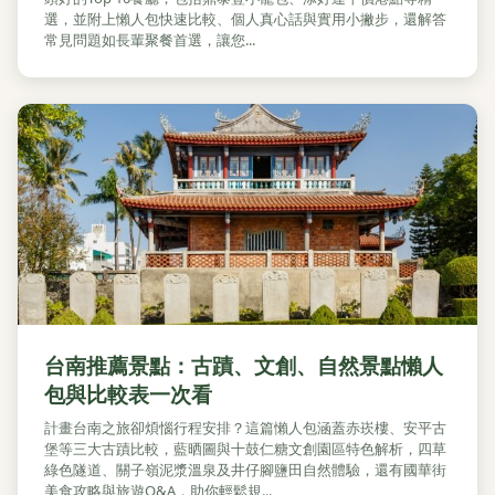
選，並附上懶人包快速比較、個人真心話與實用小撇步，還解答
常見問題如長輩聚餐首選，讓您...
台南推薦景點：古蹟、文創、自然景點懶人
包與比較表一次看
計畫台南之旅卻煩惱行程安排？這篇懶人包涵蓋赤崁樓、安平古
堡等三大古蹟比較，藍晒圖與十鼓仁糖文創園區特色解析，四草
綠色隧道、關子嶺泥漿溫泉及井仔腳鹽田自然體驗，還有國華街
美食攻略與旅遊Q&A，助你輕鬆規...