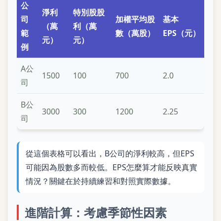
公
淨利
特別股股
司
加權平均股
基本
（萬
利（萬
範
數（萬股）
EPS（元）
元）
元）
例
A公
1500
100
700
2.0
司
B公
3000
300
1200
2.25
司
從這個表格可以看出，B公司的淨利較高，但EPS
可能因為股數多而較低。EPS怎麼算才能反映真實
情況？關鍵在於持續練習和對照實際數據。
進階計算：考慮季節性因素