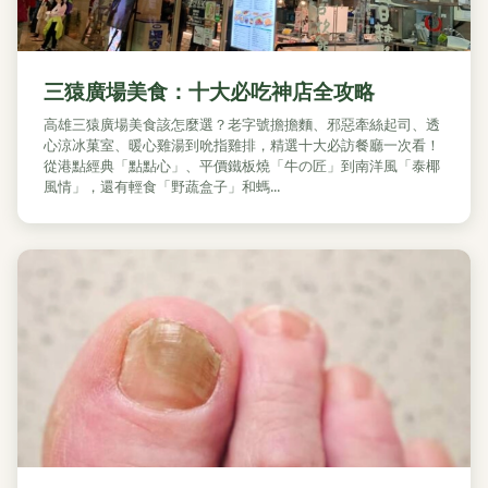
三猿廣場美食：十大必吃神店全攻略
高雄三猿廣場美食該怎麼選？老字號擔擔麵、邪惡牽絲起司、透
心涼冰菓室、暖心雞湯到吮指雞排，精選十大必訪餐廳一次看！
從港點經典「點點心」、平價鐵板燒「牛の匠」到南洋風「泰椰
風情」，還有輕食「野蔬盒子」和螞...