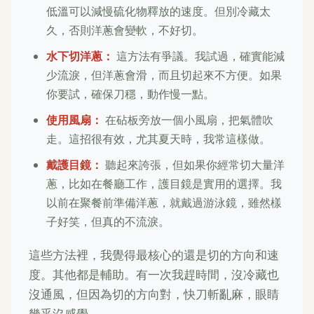
低溫可以減慢硫化物釋放的速度。但別冷藏太
久，否則洋蔥會變軟，不好切。
水下切洋蔥：
這方法有爭議。我試過，確實能減
少流淚，但洋蔥會滑，而且切起來不方便。如果
你要試，確保刀穩，動作慢一點。
使用風扇：
在砧板旁放一個小風扇，把氣體吹
走。這招很有效，尤其夏天時，我常這樣做。
戴護目鏡：
聽起來誇張，但如果你經常切大量洋
蔥，比如在餐廳工作，護目鏡是實用的選擇。我
以前在聚餐前準備洋蔥，就戴過游泳鏡，雖然樣
子好笑，但真的不流淚。
這些方法裡，我覺得最核心的還是切的方向和速
度。其他都是輔助。有一次我趕時間，沒冷藏也
沒通風，但因為切的方向對，快刀斬亂麻，眼睛
幾乎沒感覺。