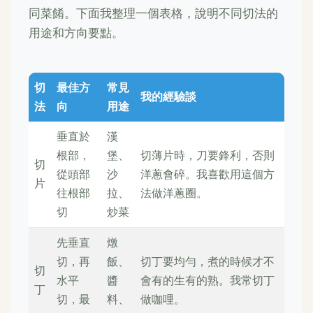
同菜餚。下面我整理一個表格，說明不同切法的
用途和方向要點。
切
最佳方
常見
我的經驗談
法
向
用途
垂直於
漢
根部，
堡、
切薄片時，刀要鋒利，否則
切
從頭部
沙
洋蔥會碎。我喜歡用這個方
片
往根部
拉、
法做洋蔥圈。
切
炒菜
先垂直
燉
切，再
飯、
切丁要均勻，煮的時候才不
切
水平
醬
會有的生有的熟。我常切丁
丁
切，最
料、
做咖哩。