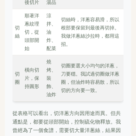
後切片
湯品
順著洋
涼
切絲時，洋蔥容易滑，所以
蔥紋理
拌、
切
根部要保留到最後再切掉。
切，從
油
絲
我做洋蔥絲沙拉時，都用這
頭部開
炸、
招。
始
配菜
燒
切圈要選大小均勻的洋蔥，
橫向切
烤、
切
刀要穩。我試過切圈做洋蔥
片，保
裝
圈
圈，但油炸時容易散，所以
持圓形
飾、
切的方向要一致。
油炸
從表格可以看出，切洋蔥方向因用途而異。但共
通點是，都要從頭部開始，控制硫化物釋放。我
曾經為了一個食譜，需要切大量洋蔥絲，結果因