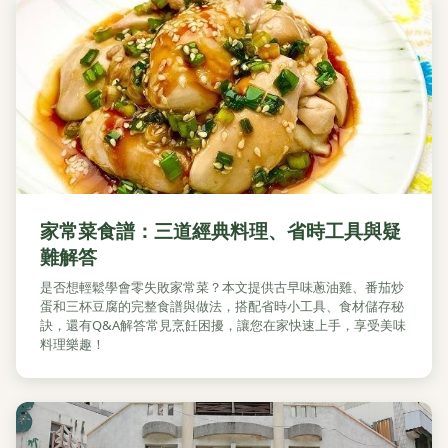
家常菜食譜：三道經典料理、省時工具與疑
難解答
是否想輕鬆學會零失敗家常菜？本文提供古早味蔥油雞、番茄炒
蛋和三杯豆腐的完整食譜與做法，搭配省時小工具、食材儲存秘
訣，還有Q&A解答常見烹飪困擾，讓您在家快速上手，享受美味
料理樂趣！