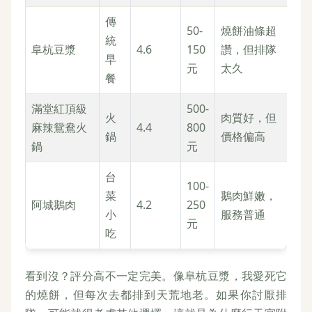
傳
50-
燒餅油條超
統
阜杭豆漿
4.6
150
讚，但排隊
早
元
太久
餐
滿堂紅頂級
500-
火
肉質好，但
麻辣鴛鴦火
4.4
800
鍋
價格偏高
鍋
元
台
100-
菜
鵝肉鮮嫩，
阿城鵝肉
4.2
250
小
服務普通
元
吃
看到沒？評分高不一定完美。像阜杭豆漿，我愛死它
的燒餅，但每次去都排到天荒地老。如果你討厭排