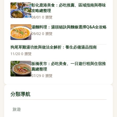
彰化鹿港美食：必吃推薦、區域指南與尋味
攻略總整理
08/01
·
0 瀏覽
湯麵料理：湯頭秘訣與麵條選擇Q&A全攻略
09/02
·
0 瀏覽
狗尾草雞湯功效與做法全解析：養生必備湯品指南
11/20
·
0 瀏覽
板橋夜市：必吃美食、一日遊行程與住宿推
薦總整理
07/29
·
0 瀏覽
分類導航
旅遊