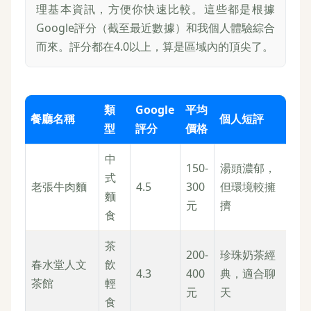
理基本資訊，方便你快速比較。這些都是根據
Google評分（截至最近數據）和我個人體驗綜合
而來。評分都在4.0以上，算是區域內的頂尖了。
類
Google
平均
餐廳名稱
個人短評
型
評分
價格
中
150-
湯頭濃郁，
式
老張牛肉麵
4.5
300
但環境較擁
麵
元
擠
食
茶
200-
珍珠奶茶經
春水堂人文
飲
4.3
400
典，適合聊
茶館
輕
元
天
食