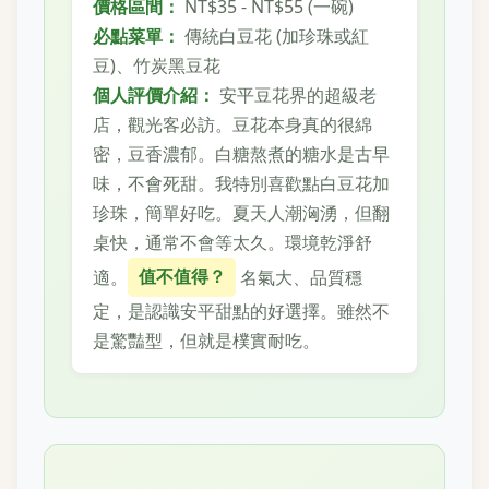
價格區間：
NT$35 - NT$55 (一碗)
必點菜單：
傳統白豆花 (加珍珠或紅
豆)、竹炭黑豆花
個人評價介紹：
安平豆花界的超級老
店，觀光客必訪。豆花本身真的很綿
密，豆香濃郁。白糖熬煮的糖水是古早
味，不會死甜。我特別喜歡點白豆花加
珍珠，簡單好吃。夏天人潮洶湧，但翻
桌快，通常不會等太久。環境乾淨舒
適。
值不值得？
名氣大、品質穩
定，是認識安平甜點的好選擇。雖然不
是驚豔型，但就是樸實耐吃。