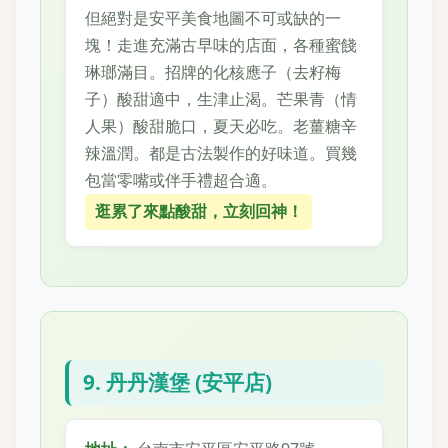
但絕對是安平美食地圖不可或缺的一
塊！走進充滿古早味的店面，各種蜜餞
琳瑯滿目。招牌的化核應子（去籽梅
子）酸甜適中，生津止渴。芒果青（情
人果）酸甜脆口，夏天必吃。老薑糖辛
辣溫潤。都是古法製作的好味道。買幾
包當零嘴或伴手禮超合適。
逛累了來點酸甜，立刻回神！
9. 丹丹漢堡 (安平店)