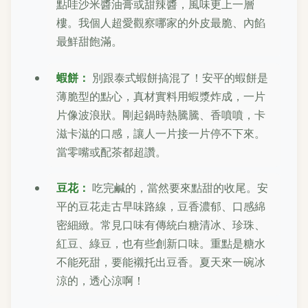
點哇沙米醬油膏或甜辣醬，風味更上一層
樓。我個人超愛觀察哪家的外皮最脆、內餡
最鮮甜飽滿。
蝦餅：
別跟泰式蝦餅搞混了！安平的蝦餅是
薄脆型的點心，真材實料用蝦漿炸成，一片
片像波浪狀。剛起鍋時熱騰騰、香噴噴，卡
滋卡滋的口感，讓人一片接一片停不下來。
當零嘴或配茶都超讚。
豆花：
吃完鹹的，當然要來點甜的收尾。安
平的豆花走古早味路線，豆香濃郁、口感綿
密細緻。常見口味有傳統白糖清冰、珍珠、
紅豆、綠豆，也有些創新口味。重點是糖水
不能死甜，要能襯托出豆香。夏天來一碗冰
涼的，透心涼啊！