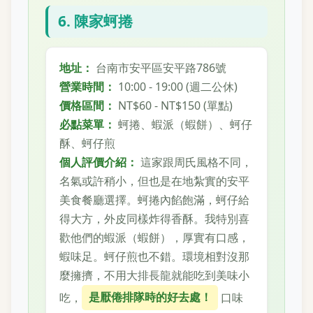
6. 陳家蚵捲
地址：
台南市安平區安平路786號
營業時間：
10:00 - 19:00 (週二公休)
價格區間：
NT$60 - NT$150 (單點)
必點菜單：
蚵捲、蝦派（蝦餅）、蚵仔
酥、蚵仔煎
個人評價介紹：
這家跟周氏風格不同，
名氣或許稍小，但也是在地紮實的安平
美食餐廳選擇。蚵捲內餡飽滿，蚵仔給
得大方，外皮同樣炸得香酥。我特別喜
歡他們的蝦派（蝦餅），厚實有口感，
蝦味足。蚵仔煎也不錯。環境相對沒那
麼擁擠，不用大排長龍就能吃到美味小
吃，
是厭倦排隊時的好去處！
口味