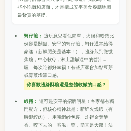
些小吃攤和店面，才是構成安平美食餐廳地圖
最紮實的基礎。
蚵仔煎：
這玩意兒看似簡單，火候和粉漿比
例卻是關鍵。安平的蚵仔煎，蚵仔通常給得
豪邁（新鮮肥美是基本！），邊緣煎到微微
焦脆，中心軟Q，淋上甜鹹適中的醬汁...
喔！每次吃都好幸福！有些店家會加點豆芽
或青菜增添口感。
你喜歡邊緣酥脆還是整體軟嫩的口感？
蝦捲：
這可是安平的招牌明星！各家都有獨
門配方，但核心精神就是：新鮮火燒蝦（有
時混絞肉）、用豬網紗包裹、炸得金黃酥
香。咬下去的「喀滋」聲，簡直是天籟！沾