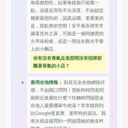
每樣都想吃，結果每樣都只能嘗一
點。這樣反而吃不出深度。不如鎖定
幾家最想吃的，認真品嚐。更重要的
是，留點胃的空間！安平巷弄裡常常
藏著意外之喜，可能是一個阿嬤賣的
古早味粉粿，或是一間沒在觀光手冊
上的小麵店。
你有沒有勇氣走進那間沒有招牌卻
飄著香氣的小店？
善用在地情報：
與其完全依賴網路評
價，不如開口問問！買飲料時問老闆
娘附近推薦吃什麼？吃麵時問隔壁桌
在地人最愛哪家牛肉湯？常常能得到
比Google更真實、更即時的資訊。我
有次就這樣問到一間超隱秘的無名蚵