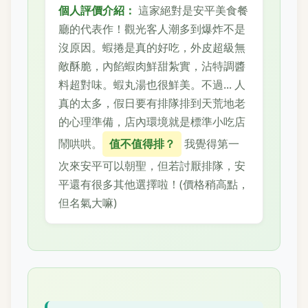
個人評價介紹：
這家絕對是安平美食餐
廳的代表作！觀光客人潮多到爆炸不是
沒原因。蝦捲是真的好吃，外皮超級無
敵酥脆，內餡蝦肉鮮甜紮實，沾特調醬
料超對味。蝦丸湯也很鮮美。不過... 人
真的太多，假日要有排隊排到天荒地老
的心理準備，店內環境就是標準小吃店
鬧哄哄。
值不值得排？
我覺得第一
次來安平可以朝聖，但若討厭排隊，安
平還有很多其他選擇啦！(價格稍高點，
但名氣大嘛)