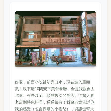
好啦，前面小吃鋪墊完口水，現在進入重頭
戲！以下這10間安平美食餐廳，全是我親自去
吃過、有些甚至回頭無數次的愛店。從超人氣
老店到特色料理，通通都有！我會老實告訴你
我的感受（包含偶爾的小抱怨），資訊也幫大