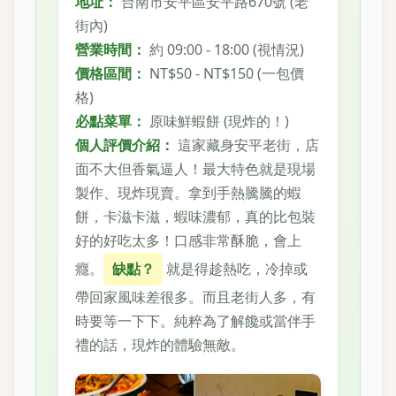
地址：
台南市安平區安平路670號 (老
街內)
營業時間：
約 09:00 - 18:00 (視情況)
價格區間：
NT$50 - NT$150 (一包價
格)
必點菜單：
原味鮮蝦餅 (現炸的！)
個人評價介紹：
這家藏身安平老街，店
面不大但香氣逼人！最大特色就是現場
製作、現炸現賣。拿到手熱騰騰的蝦
餅，卡滋卡滋，蝦味濃郁，真的比包裝
好的好吃太多！口感非常酥脆，會上
癮。
缺點？
就是得趁熱吃，冷掉或
帶回家風味差很多。而且老街人多，有
時要等一下下。純粹為了解饞或當伴手
禮的話，現炸的體驗無敵。