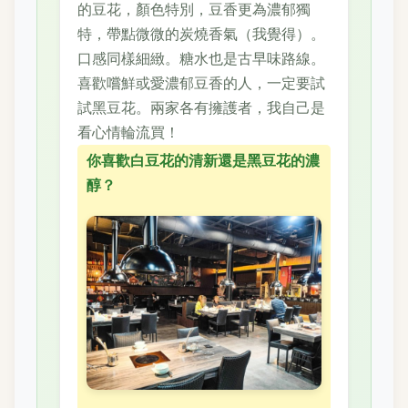
的豆花，顏色特別，豆香更為濃郁獨
特，帶點微微的炭燒香氣（我覺得）。
口感同樣細緻。糖水也是古早味路線。
喜歡嚐鮮或愛濃郁豆香的人，一定要試
試黑豆花。兩家各有擁護者，我自己是
看心情輪流買！
你喜歡白豆花的清新還是黑豆花的濃
醇？