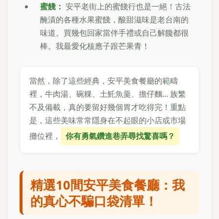
蜜餞：
安平老街上的蜜餞行也是一絕！古法
醃漬的各種水果蜜餞，酸甜滋味是老台南的
味道。買幾包回家當伴手禮或自己解饞都很
棒。我最愛化核應子跟芒果青！
當然，除了這些經典，安平美食餐廳的範疇
裡，牛肉湯、碗粿、土魠魚羹、擔仔麵... 族繁
不及備載，真的要留好幾個胃才吃得完！重點
是，這些美味常常隱身在不起眼的小店或市場
攤位裡，
你有勇氣鑽進巷弄尋找驚喜嗎？
精選10間安平美食餐廳：我
的真心不騙口袋清單！