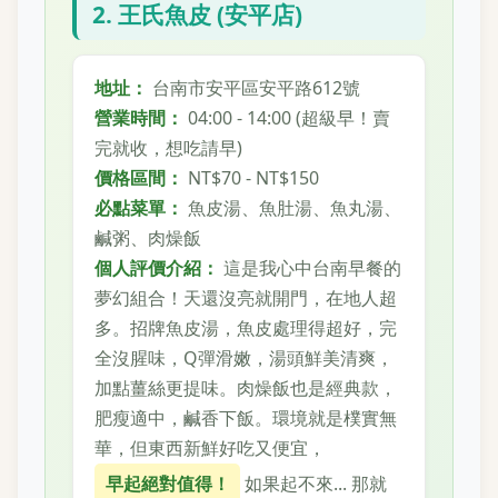
2. 王氏魚皮 (安平店)
地址：
台南市安平區安平路612號
營業時間：
04:00 - 14:00 (超級早！賣
完就收，想吃請早)
價格區間：
NT$70 - NT$150
必點菜單：
魚皮湯、魚肚湯、魚丸湯、
鹹粥、肉燥飯
個人評價介紹：
這是我心中台南早餐的
夢幻組合！天還沒亮就開門，在地人超
多。招牌魚皮湯，魚皮處理得超好，完
全沒腥味，Q彈滑嫩，湯頭鮮美清爽，
加點薑絲更提味。肉燥飯也是經典款，
肥瘦適中，鹹香下飯。環境就是樸實無
華，但東西新鮮好吃又便宜，
早起絕對值得！
如果起不來... 那就