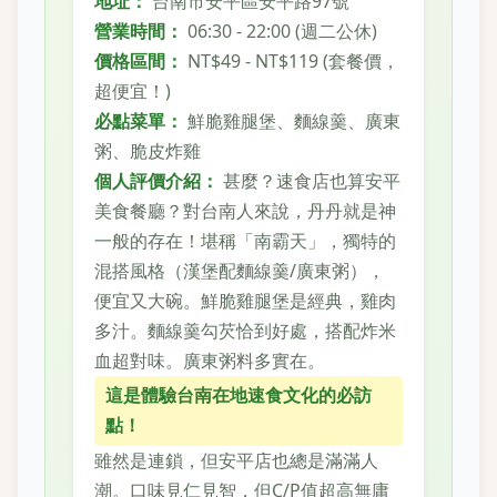
地址：
台南市安平區安平路97號
營業時間：
06:30 - 22:00 (週二公休)
價格區間：
NT$49 - NT$119 (套餐價，
超便宜！)
必點菜單：
鮮脆雞腿堡、麵線羹、廣東
粥、脆皮炸雞
個人評價介紹：
甚麼？速食店也算安平
美食餐廳？對台南人來說，丹丹就是神
一般的存在！堪稱「南霸天」，獨特的
混搭風格（漢堡配麵線羹/廣東粥），
便宜又大碗。鮮脆雞腿堡是經典，雞肉
多汁。麵線羹勾芡恰到好處，搭配炸米
血超對味。廣東粥料多實在。
這是體驗台南在地速食文化的必訪
點！
雖然是連鎖，但安平店也總是滿滿人
潮。口味見仁見智，但C/P值超高無庸