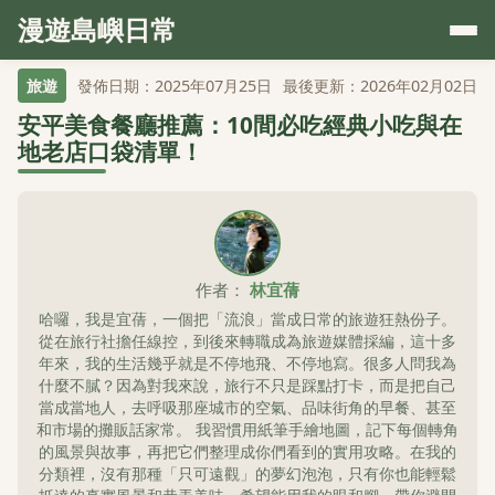
漫遊島嶼日常
旅遊
發佈日期：2025年07月25日
最後更新：2026年02月02日
安平美食餐廳推薦：10間必吃經典小吃與在
地老店口袋清單！
作者：
林宜蒨
哈囉，我是宜蒨，一個把「流浪」當成日常的旅遊狂熱份子。
從在旅行社擔任線控，到後來轉職成為旅遊媒體採編，這十多
年來，我的生活幾乎就是不停地飛、不停地寫。很多人問我為
什麼不膩？因為對我來說，旅行不只是踩點打卡，而是把自己
當成當地人，去呼吸那座城市的空氣、品味街角的早餐、甚至
和市場的攤販話家常。 我習慣用紙筆手繪地圖，記下每個轉角
的風景與故事，再把它們整理成你們看到的實用攻略。在我的
分類裡，沒有那種「只可遠觀」的夢幻泡泡，只有你也能輕鬆