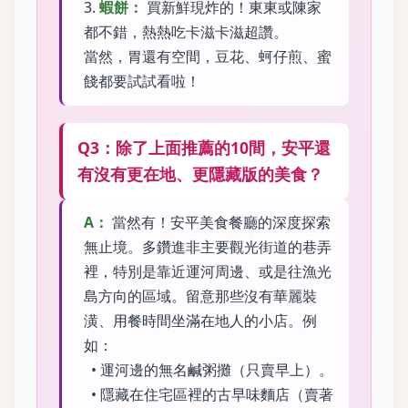
3.
蝦餅：
買新鮮現炸的！東東或陳家
都不錯，熱熱吃卡滋卡滋超讚。
當然，胃還有空間，豆花、蚵仔煎、蜜
餞都要試試看啦！
Q3：除了上面推薦的10間，安平還
有沒有更在地、更隱藏版的美食？
A：
當然有！安平美食餐廳的深度探索
無止境。多鑽進非主要觀光街道的巷弄
裡，特別是靠近運河周邊、或是往漁光
島方向的區域。留意那些沒有華麗裝
潢、用餐時間坐滿在地人的小店。例
如：
• 運河邊的無名鹹粥攤（只賣早上）。
• 隱藏在住宅區裡的古早味麵店（賣著