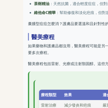
茶樹精油
：天然抗菌，適合輕度痘痘，但對
維他命C精華
：幫助修復和淡化疤痕，但對
囊腫型痘痘怎麼消？護膚品要選溫和且針對性
醫美療程
如果藥物和護膚品都沒用，醫美療程可能是另
要多次療程。
醫美療程包括雷射、光療或注射類固醇。這些
療程類型
效果
適
雷射治療
減少發炎和疤痕
嚴