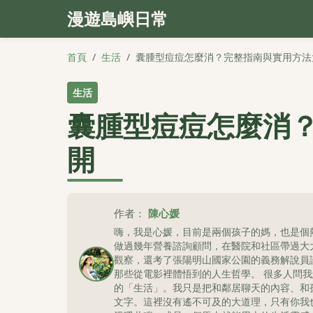
漫遊島嶼日常
首頁
/
生活
/
囊腫型痘痘怎麼消？完整指南與實用方法
生活
囊腫型痘痘怎麼消
開
作者：
陳心媛
嗨，我是心媛，目前是兩個孩子的媽，也是個
做過幾年營養諮詢顧問，在醫院和社區帶過大
觀察，還考了張陽明山國家公園的義務解說員
那些從電影裡體悟到的人生哲學。 很多人問
的「生活」。我只是把和鄰居聊天的內容、和
文字。這裡沒有遙不可及的大道理，只有你我