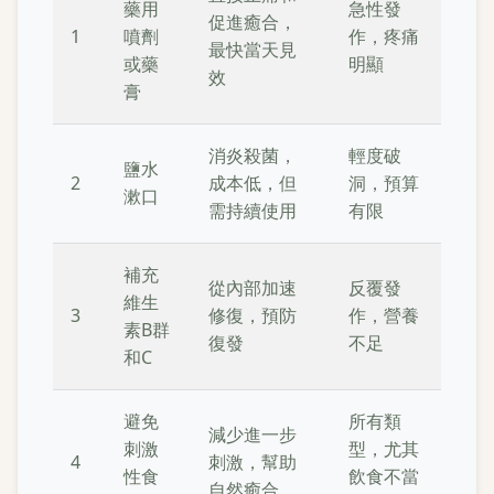
藥用
急性發
促進癒合，
1
噴劑
作，疼痛
最快當天見
或藥
明顯
效
膏
消炎殺菌，
輕度破
鹽水
2
成本低，但
洞，預算
漱口
需持續使用
有限
補充
從內部加速
反覆發
維生
3
修復，預防
作，營養
素B群
復發
不足
和C
避免
所有類
減少進一步
刺激
型，尤其
4
刺激，幫助
性食
飲食不當
自然癒合