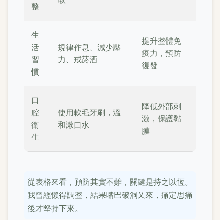
取
整
生
提升整體免
活
規律作息、減少壓
疫力，預防
習
力、戒菸酒
復發
慣
口
降低外部刺
腔
使用軟毛牙刷，溫
激，保護黏
衛
和漱口水
膜
生
從表格來看，預防其實不難，關鍵是持之以恆。
我曾經懶得調整，結果嘴巴破洞又來，痛定思痛
後才堅持下來。