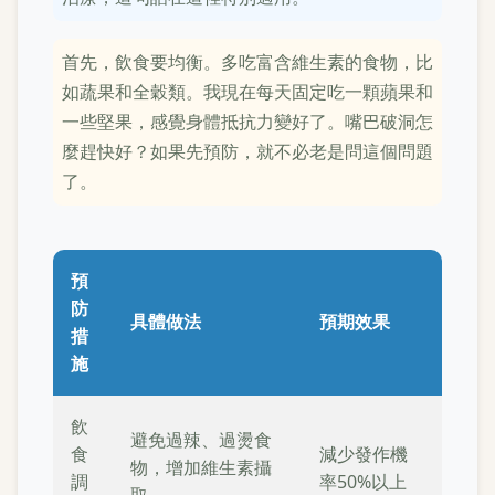
首先，飲食要均衡。多吃富含維生素的食物，比
如蔬果和全穀類。我現在每天固定吃一顆蘋果和
一些堅果，感覺身體抵抗力變好了。嘴巴破洞怎
麼趕快好？如果先預防，就不必老是問這個問題
了。
預
防
具體做法
預期效果
措
施
飲
避免過辣、過燙食
食
減少發作機
物，增加維生素攝
調
率50%以上