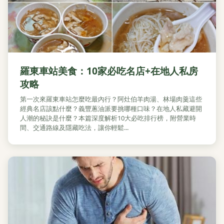
羅東車站美食：10家必吃名店+在地人私房
攻略
第一次來羅東車站怎麼吃最內行？阿灶伯羊肉湯、林場肉羹這些
經典名店該點什麼？義豐蔥油派要挑哪種口味？在地人私藏避開
人潮的秘訣是什麼？本篇深度解析10大必吃排行榜，附營業時
間、交通路線及隱藏吃法，讓你輕鬆...