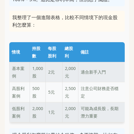
我整理了一個進階表格，比較不同情境下的現金股
利怎麼算：
持股
每股
總股
情境
備註
數
股利
利
基本案
1,000
2,000
2元
適合新手入門
例
股
元
高股利
500
2,500
注意公司財務是否穩
5元
案例
股
元
定
低股利
2,000
2,000
可能為成長股，長期
1元
案例
股
元
潛力重要