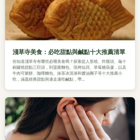
淺草寺美食：必吃甜點與鹹點十大推薦清單
你知道淺草寺有哪些必嚐美食嗎？探索從人形燒、炸饅頭、龜十
銅鑼燒甜點三巨頭，到菠蘿麵包、現烤仙貝、草莓糖葫蘆，以及
牛肉可樂餅、咖哩麵包、抹茶冰淇淋和醬油團子等十大推薦小
吃，涵蓋經典甜點與邊走邊吃鹹點，帶...