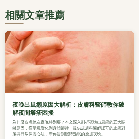
相關文章推薦
夜晚出風癩原因大解析：皮膚科醫師教你破
解夜間癢疹困擾
為什麼皮膚總在夜晚特別癢？本文深入剖析夜晚出風癩的五大關
鍵原因，從環境變化到身體節律，提供皮膚科醫師認可的止癢對
策與日常保養心法，帶你告別輾轉難眠的搔抓夜晚。