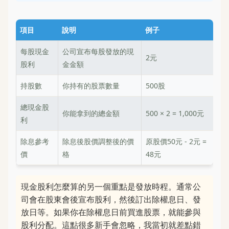
項目
說明
例子
每股現金
公司宣布每股發放的現
2元
股利
金金額
持股數
你持有的股票數量
500股
總現金股
你能拿到的總金額
500 × 2 = 1,000元
利
除息參考
除息後股價調整後的價
原股價50元 - 2元 =
價
格
48元
現金股利怎麼算的另一個重點是發放時程。通常公
司會在股東會後宣布股利，然後訂出除權息日、發
放日等。如果你在除權息日前買進股票，就能參與
股利分配。這點很多新手會忽略，我當初就差點錯