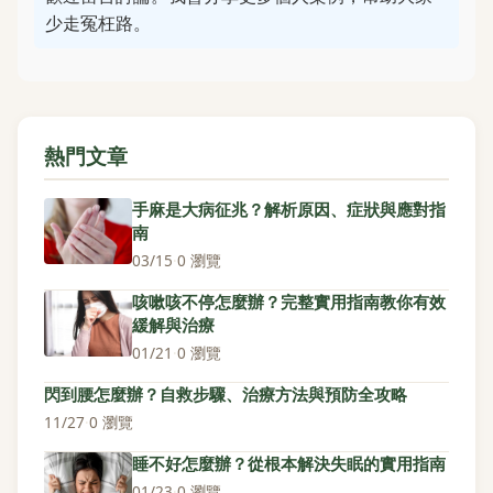
少走冤枉路。
熱門文章
手麻是大病征兆？解析原因、症狀與應對指
南
03/15
·
0 瀏覽
咳嗽咳不停怎麼辦？完整實用指南教你有效
緩解與治療
01/21
·
0 瀏覽
閃到腰怎麼辦？自救步驟、治療方法與預防全攻略
11/27
·
0 瀏覽
睡不好怎麼辦？從根本解決失眠的實用指南
01/23
·
0 瀏覽