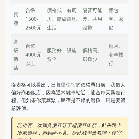
台幣
價格低、有廚
隔音可能
背包
民
1500-
房、體驗當地
差、共用
客、家
宿
2500元
生活
設施
庭
高
台幣
蜜月、
級
服務好、設施
價格高、
4000元
奢華旅
飯
齊全
選擇少
以上
行
店
從表格可以看出，日暮里住宿的價格帶很廣。我個人
偏好商務飯店，因為通常離車站近，適合每天暴走行
程。但如果你預算緊，民宿是不錯的選擇，只是要留
意評價。
記得有一次我貪便宜訂了超便宜民宿，結果晚上
冷氣壞掉，熱到睡不著。從此我學會教訓：便宜