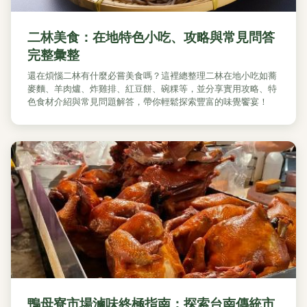
二林美食：在地特色小吃、攻略與常見問答
完整彙整
還在煩惱二林有什麼必嘗美食嗎？這裡總整理二林在地小吃如蕎
麥麵、羊肉爐、炸雞排、紅豆餅、碗粿等，並分享實用攻略、特
色食材介紹與常見問題解答，帶你輕鬆探索豐富的味覺饗宴！
鴨母寮市場滷味終極指南：探索台南傳統市