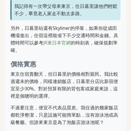
我記得有一次帶父母來東京，住日暮里讓他們輕鬆
不少，畢竟老人家走不動太多路。
另外，日暮里站還有Skyliner的停靠，如果你從成田
機場進出，住宿這裡能省下不少交通時間和金錢。具
體時間可以參考
JR東日本官網
的時刻表，確保規劃準
確。
價格實惠
東京住宿貴翻天，但日暮里的價格相對親民。我比較
過週末的價格，同樣連鎖飯店，日暮里分店比新宿便
宜至少30%。對於預算有限的背包客或家庭來說，這
裡是個聰明的選擇。
不過要注意，便宜不代表品質差。我住過的幾家飯店
都乾淨整潔，只是設施可能簡單點，沒有游泳池或高
級餐廳。但誰來東京是為了泡飯店游泳池呢？