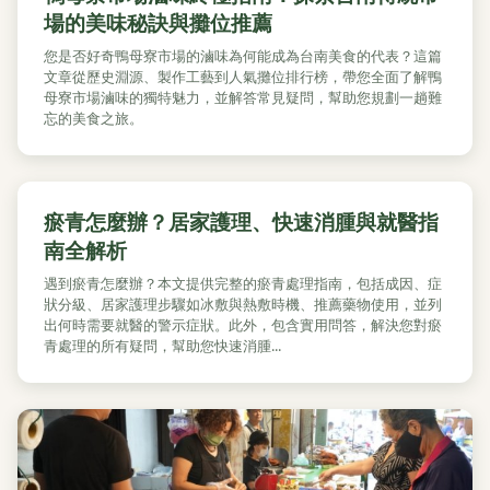
場的美味秘訣與攤位推薦
您是否好奇鴨母寮市場的滷味為何能成為台南美食的代表？這篇
文章從歷史淵源、製作工藝到人氣攤位排行榜，帶您全面了解鴨
母寮市場滷味的獨特魅力，並解答常見疑問，幫助您規劃一趟難
忘的美食之旅。
瘀青怎麼辦？居家護理、快速消腫與就醫指
南全解析
遇到瘀青怎麼辦？本文提供完整的瘀青處理指南，包括成因、症
狀分級、居家護理步驟如冰敷與熱敷時機、推薦藥物使用，並列
出何時需要就醫的警示症狀。此外，包含實用問答，解決您對瘀
青處理的所有疑問，幫助您快速消腫...