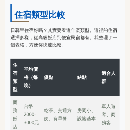
住宿類型比較
日暮里住宿好嗎？其實要看選什麼類型。這裡的住宿
選擇多樣，從高級飯店到便宜民宿都有。我整理了一
個表格，方便你快速比較。
住
平均價
宿
適合人
格（每
優點
缺點
類
群
晚）
型
商
台幣
單人遊
務
乾淨、交通方
房間小、
2000-
客、商
飯
便、有早餐
設施基本
3000元
務客
店