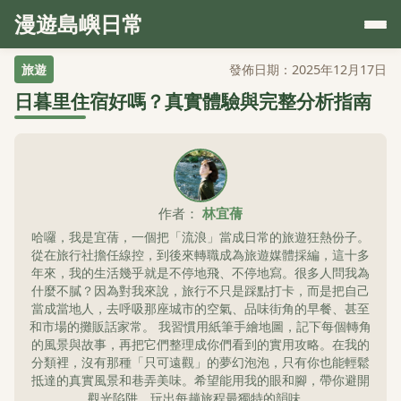
漫遊島嶼日常
旅遊
發佈日期：2025年12月17日
日暮里住宿好嗎？真實體驗與完整分析指南
作者：
林宜蒨
哈囉，我是宜蒨，一個把「流浪」當成日常的旅遊狂熱份子。
從在旅行社擔任線控，到後來轉職成為旅遊媒體採編，這十多
年來，我的生活幾乎就是不停地飛、不停地寫。很多人問我為
什麼不膩？因為對我來說，旅行不只是踩點打卡，而是把自己
當成當地人，去呼吸那座城市的空氣、品味街角的早餐、甚至
和市場的攤販話家常。 我習慣用紙筆手繪地圖，記下每個轉角
的風景與故事，再把它們整理成你們看到的實用攻略。在我的
分類裡，沒有那種「只可遠觀」的夢幻泡泡，只有你也能輕鬆
抵達的真實風景和巷弄美味。希望能用我的眼和腳，帶你避開
觀光陷阱，玩出每趟旅程最獨特的韻味。