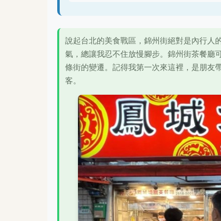
說起台北的美食戰區，錦州街絕對是內行人
氣，總讓我忍不住放慢腳步。錦州街茶餐廳
條街的變遷。記得我第一次來這裡，是朋友
客。