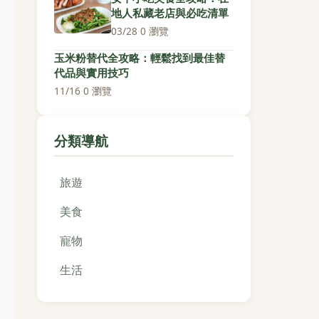
地人私藏老店與必吃清單
03/28
·
0 瀏覽
玉米粉替代全攻略：輕鬆找到最佳替
代品與實用技巧
11/16
·
0 瀏覽
分類導航
旅遊
美食
寵物
生活