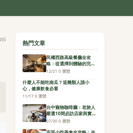
2日
熱門文章
民權西路高級餐廳全攻
略：從選擇到體驗的完整
指南
12/21
·
0 瀏覽
什麼人不能吃南瓜？這幾類人請小
心，健康飲食必看
11/17
·
0 瀏覽
台中寵物咖啡廳：老旅人
嚴選10間必訪店家與實用
心得
07/30
·
0 瀏覽
安平小吃美食全攻略：在