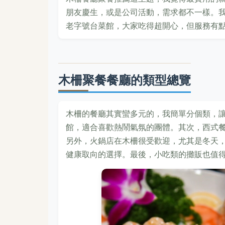
朋友慶生，或是公司活動，需求都不一樣。
老字號台菜館，大家吃得超開心，但服務有
木柵聚餐餐廳的類型總覽
木柵的餐廳其實蠻多元的，我簡單分個類，
館，適合喜歡熱鬧氣氛的團體。其次，西式
另外，火鍋店在木柵很受歡迎，尤其是冬天
健康取向的選擇。最後，小吃類的攤販也值得