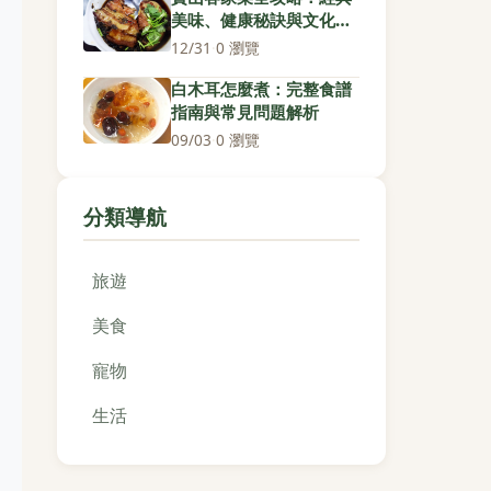
美味、健康秘訣與文化深
度解析
12/31
·
0 瀏覽
白木耳怎麼煮：完整食譜
指南與常見問題解析
09/03
·
0 瀏覽
分類導航
旅遊
美食
寵物
生活