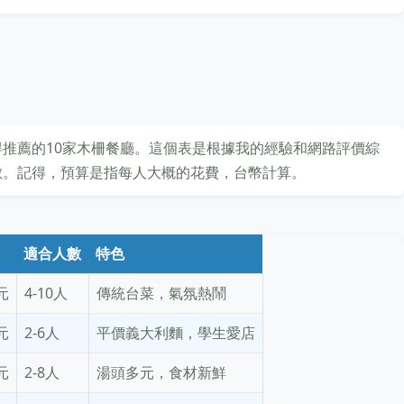
推薦的10家木柵餐廳。這個表是根據我的經驗和網路評價綜
數。記得，預算是指每人大概的花費，台幣計算。
適合人數
特色
0元
4-10人
傳統台菜，氣氛熱鬧
0元
2-6人
平價義大利麵，學生愛店
0元
2-8人
湯頭多元，食材新鮮