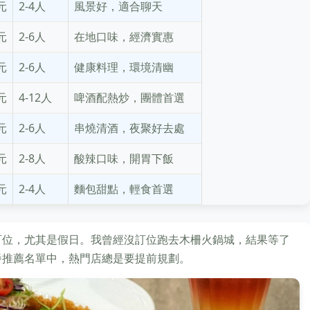
0元
2-4人
風景好，適合聊天
0元
2-6人
在地口味，經濟實惠
0元
2-6人
健康料理，環境清幽
0元
4-12人
啤酒配熱炒，團體首選
0元
2-6人
串燒清酒，夜聚好去處
0元
2-8人
酸辣口味，開胃下飯
0元
2-4人
麵包甜點，輕食首選
訂位，尤其是假日。我曾經沒訂位跑去木柵火鍋城，結果等了
餐推薦名單中，熱門店總是要提前規劃。