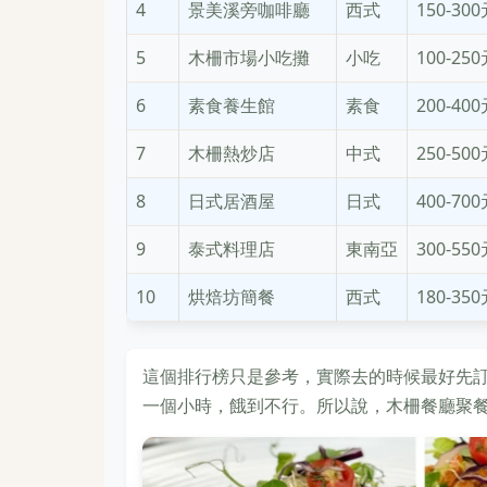
4
景美溪旁咖啡廳
西式
150-30
5
木柵市場小吃攤
小吃
100-25
6
素食養生館
素食
200-40
7
木柵熱炒店
中式
250-50
8
日式居酒屋
日式
400-70
9
泰式料理店
東南亞
300-55
10
烘焙坊簡餐
西式
180-35
這個排行榜只是參考，實際去的時候最好先
一個小時，餓到不行。所以說，木柵餐廳聚