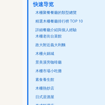
快速导览
木柵聚餐餐廳的類型總覽
精選木柵餐廳排行榜 TOP 10
詳細餐廳介紹與個人經驗
木柵老街台菜館
政大附近義大利麵
木柵火鍋城
景美溪旁咖啡廳
木柵市場小吃攤
素食養生館
木柵熱炒店
日式居酒屋