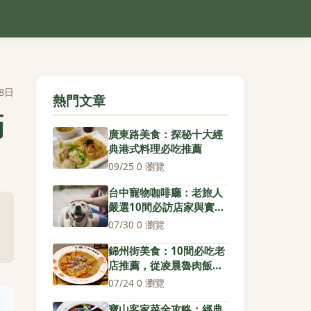
8日
熱門文章
滿
廣東路美食：探秘十大經
典港式料理必吃推薦
09/25
·
0 瀏覽
台中寵物咖啡廳：老旅人
嚴選10間必訪店家與實用
心得
07/30
·
0 瀏覽
錦州街美食：10間必吃老
店推薦，從凌晨魯肉飯到
爆餡紅豆餅
07/24
·
0 瀏覽
寶山客家菜全攻略：經典