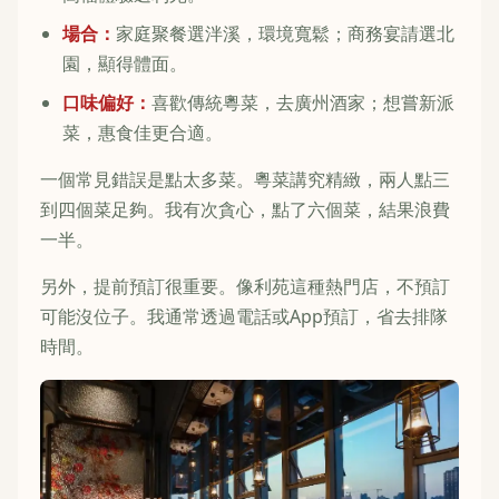
場合：
家庭聚餐選泮溪，環境寬鬆；商務宴請選北
園，顯得體面。
口味偏好：
喜歡傳統粵菜，去廣州酒家；想嘗新派
菜，惠食佳更合適。
一個常見錯誤是點太多菜。粵菜講究精緻，兩人點三
到四個菜足夠。我有次貪心，點了六個菜，結果浪費
一半。
另外，提前預訂很重要。像利苑這種熱門店，不預訂
可能沒位子。我通常透過電話或App預訂，省去排隊
時間。