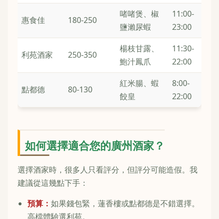
啫啫煲、椒
11:00-
惠食佳
180-250
鹽瀨尿蝦
23:00
楊枝甘露、
11:30-
利苑酒家
250-350
鮑汁鳳爪
22:00
紅米腸、蝦
8:00-
點都德
80-130
餃皇
22:00
如何選擇適合您的廣州酒家？
選擇酒家時，很多人只看評分，但評分可能造假。我
建議從這幾點下手：
預算：
如果錢包緊，蓮香樓或點都德是不錯選擇。
高檔體驗選利苑。