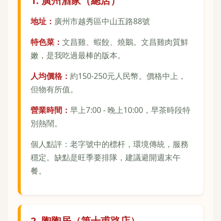
1. 廣州酒家（總店）
地址：
廣州市越秀區中山五路88號
特色菜：
文昌雞、蝦餃、燒鵝。文昌雞肉質鮮
嫩，是我吃過最棒的版本。
人均價格：
約150-250元人民幣。價格中上，
但物有所值。
營業時間：
早上7:00 - 晚上10:00，早茶時段特
別熱鬧。
個人點評：老字號中的標杆，環境傳統，服務
穩定。缺點是旺季要排隊，建議避開週末午
餐。
2. 陶陶居（第十甫路店）