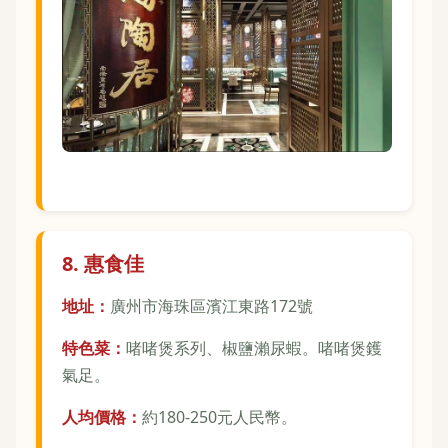
8. 惠食佳
地址：
廣州市海珠區濱江東路172號
特色菜：
啫啫煲系列、椒鹽瀨尿蝦。啫啫煲鑊
氣足。
人均價格：
約180-250元人民幣。