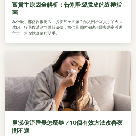
富貴手原因全解析：告別乾裂脫皮的終極指
南
為什麼手部會反覆乾裂、脫皮甚至疼痛？深入剖析富貴手的五大
成因，從過度清潔到體質遺傳，提供具體的預防步驟與居家護理
對策，幫你找回健康雙手。
鼻涕倒流睡覺怎麼辦？10個有效方法改善夜
間不適