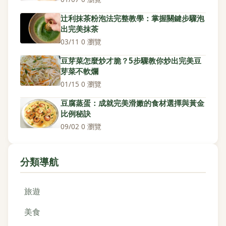
辻利抹茶粉泡法完整教學：掌握關鍵步驟泡
出完美抹茶
03/11
·
0 瀏覽
豆芽菜怎麼炒才脆？5步驟教你炒出完美豆
芽菜不軟爛
01/15
·
0 瀏覽
豆腐蒸蛋：成就完美滑嫩的食材選擇與黃金
比例秘訣
09/02
·
0 瀏覽
分類導航
旅遊
美食