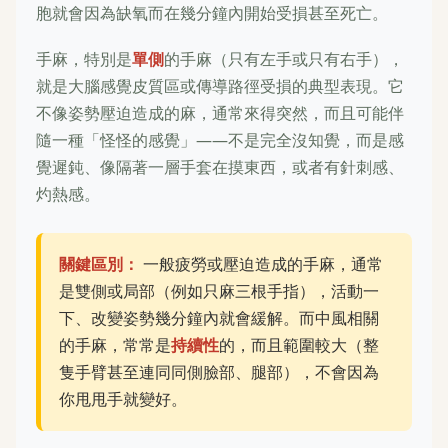
胞就會因為缺氧而在幾分鐘內開始受損甚至死亡。
手麻，特別是
單側
的手麻（只有左手或只有右手），
就是大腦感覺皮質區或傳導路徑受損的典型表現。它
不像姿勢壓迫造成的麻，通常來得突然，而且可能伴
隨一種「怪怪的感覺」——不是完全沒知覺，而是感
覺遲鈍、像隔著一層手套在摸東西，或者有針刺感、
灼熱感。
關鍵區別：
一般疲勞或壓迫造成的手麻，通常
是雙側或局部（例如只麻三根手指），活動一
下、改變姿勢幾分鐘內就會緩解。而中風相關
的手麻，常常是
持續性
的，而且範圍較大（整
隻手臂甚至連同同側臉部、腿部），不會因為
你甩甩手就變好。