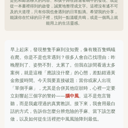
是把和鄰居聊天的內容、和孩子蹲在路邊看蝸牛的發現、或是
從一本書裡得到的啟發，誠實地整理成文字。這裡沒有遙不可
及的大道理，只有你我也會遇到的日常點滴。希望我的分享，
能讓你在忙碌的日子裡，找到一點溫暖共鳴，或是一個馬上就
能用上的生活靈感。
早上起床，發現整隻手麻到沒知覺，像有幾百隻螞蟻
在爬。你是不是也常遇到？很多人會自己找理由：昨
晚壓到了、姿勢不對、太累了。但我在診間看過太多
案例，就是這種「應該沒什麼」的心態，差點錯過黃
金救援時間。今天我要直接破題：當你或家人出現
「單側手麻」，尤其是合併其他症狀時，心裡一定要
立刻響起三個字的警鈴——
腦中風
。這不是危言聳
聽，而是我處理過的真實教訓。接下來，我會用最白
話的方式，告訴你怎麼分辨危險的手麻、當下該怎麼
做，以及如何從生活裡把中風風險降到最低。