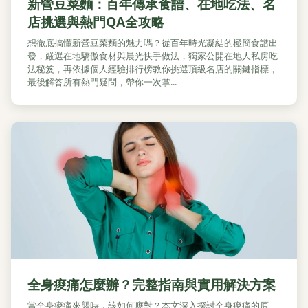
新營豆菜麵：百年傳承食譜、在地吃法、名
店挑選與熱門QA全攻略
想徹底搞懂新營豆菜麵的魅力嗎？從百年時光凝結的極簡食譜出
發，嚴選在地驕傲食材與晨光快手做法，獨家公開在地人私房吃
法秘笈，再依據個人經驗排行榜教你挑選頂級名店的關鍵指標，
最後解答所有熱門疑問，帶你一次掌...
全身痠痛怎麼辦？完整指南與實用解決方案
當全身痠痛來襲時，該如何應對？本文深入探討全身痠痛的原