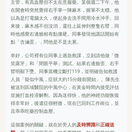
主管，有高血壓但不太在意服藥。某個週二下午，他
在開會時突然覺得右手掌一陣麻木，握筆不太穩。他
以為是打電腦太久，便起身去洗手間用冷水沖手。回
來後，麻木感不但沒消，還往上延伸到整隻右臂，同
時他感覺右邊臉頰有點僵硬。同事發現他講話開始有
點「含滷蛋」，問他是不是太累。
幸好，公司裡有位同事上過急救課，立刻請他做「微
笑露牙」和「閉眼平舉」測試。結果右邊臉歪、右手
臂明顯下墜。同事當機立斷打119，並明確告知救護
人員「疑似中風，症狀大約15分鐘前開始」。陳先生
被送到區域醫院的中風中心，在黃金時間內接受評估
並施打血栓溶解劑。因為送得快，他的神經功能恢復
得非常好，後遺症很輕微，現在已回到工作崗位，並
且乖乖吃藥控制血壓。
這個案例的關鍵，就在於旁人的
及時辨識
和
正確送