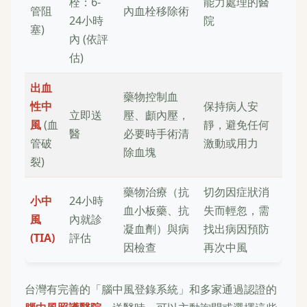
栓：6-
能力處理的醫
管阻
內血栓移除術
24小時
院
塞)
內 (依評
估)
出血
藥物控制血
性中
保持病人安
立即送
壓、顱內壓，
風
(血
靜，避免任何
醫
必要時手術清
管破
激動或用力
除血塊
裂)
藥物治療（抗
切勿因症狀消
小中
24小時
血小板藥、抗
失而輕忽，需
風
內就診
凝血劑）與病
找出病因預防
(TIA)
評估
因檢查
再次中風
台灣有完善的「腦中風登錄系統」和多家通過認證的