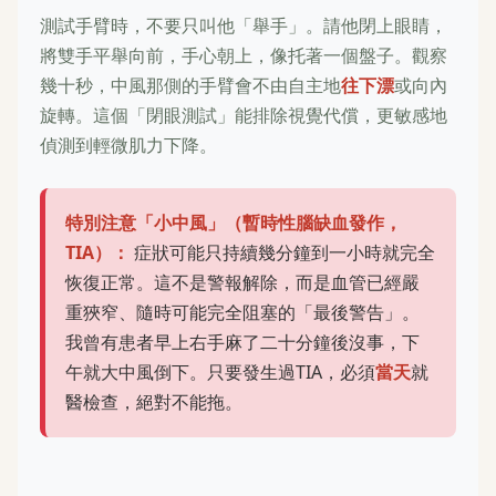
測試手臂時，不要只叫他「舉手」。請他閉上眼睛，
將雙手平舉向前，手心朝上，像托著一個盤子。觀察
幾十秒，中風那側的手臂會不由自主地
往下漂
或向內
旋轉。這個「閉眼測試」能排除視覺代償，更敏感地
偵測到輕微肌力下降。
特別注意「小中風」（暫時性腦缺血發作，
TIA）：
症狀可能只持續幾分鐘到一小時就完全
恢復正常。這不是警報解除，而是血管已經嚴
重狹窄、隨時可能完全阻塞的「最後警告」。
我曾有患者早上右手麻了二十分鐘後沒事，下
午就大中風倒下。只要發生過TIA，必須
當天
就
醫檢查，絕對不能拖。