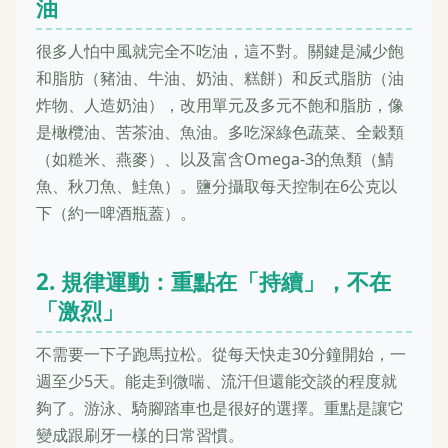
油
很多人怕中風就完全不吃油，這不對。關鍵是減少飽
和脂肪（豬油、牛油、奶油、糕餅）和反式脂肪（油
炸物、人造奶油），改用單元及多元不飽和脂肪，像
是橄欖油、苦茶油、魚油。多吃深綠色蔬菜、全穀類
（如糙米、燕麥）、以及富含Omega-3的魚類（鯖
魚、秋刀魚、鮭魚）。鹽分攝取每天控制在6公克以
下（約一啤酒瓶蓋）。
2. 規律運動：重點在「持續」，不在
「激烈」
不需要一下子跑馬拉松。從每天快走30分鐘開始，一
週至少5天。能走到微喘、流汗但還能交談的程度就
夠了。游泳、騎腳踏車也是很好的選擇。重點是讓它
變成跟刷牙一樣的日常習慣。