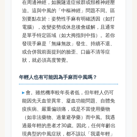
在周邊神經，如腕隧道症候群或頸椎神經壓
迫。這與中風的「中樞神經」問題不同。區
別要點在於：姿勢性手麻有明確誘因（如打
電腦），改變姿勢或休息後會緩解，且通常
是單手特定區域（如大拇指到中指）。若你
發現手麻是「無緣無故」發生、持續不退、
或合併我前面提到的臉歪、口齒不清等症
狀，就必須高度警覺。
年輕人也有可能因為手麻而中風嗎？
會。雖然機率較年長者低，但年輕人仍可
能因先天血管異常、凝血功能問題、自體免
疫疾病、嚴重偏頭痛，或是不當使用藥物
（如非法藥物、過量避孕藥）而中風。我遇
過最年輕的患者才30歲。因此，任何年齡出
現典型的中風症狀，都不該以「我還年輕」