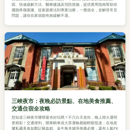
因、快速緩解方法、醫療建議及預防措施，提供實用指南幫助你
擺脫疼痛困擾。從家庭療法到專業治療，一應俱全，並解答常見
問題，讓你在家就能有效緩解不適。
三峽夜市：夜晚必訪景點、在地美食推薦、
交通住宿全攻略
想知道三峽夜市哪裡最夯好玩嗎？不只白天老街，晚上燈火通明
更精彩！交通便利，開車騎車或大眾運輸都能輕鬆抵達；在地老
饕私藏美食如鄭記豬血糕、金牛角本舖等推薦必嘗，還有人氣PK