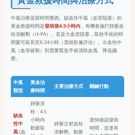
中風治療是跟時間賽跑。缺血性中風（血管阻塞）的
黃金救援時間是
發病後4.5小時內
，有機會施打靜脈血
栓溶解劑（rt-PA）。若是大血管阻塞，取栓手術的時
間窗可延長至6-24小時（需經影像評估）。出血性中
風（血管破裂）則需要緊急手術清除血塊、降低腦
壓。
中風
黃金治
主要治療方式
關鍵行動
類型
療時間
靜脈溶
栓：4.5
缺血
小時內
盡快確認發病
性中
靜脈注射血栓
動脈取
時間，送達有
風
(血
溶解劑、動脈