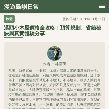
漫遊島嶼日常
旅遊
發佈日期：2026年01月11日
溪頭小木屋價格全攻略：預算規劃、省錢秘
訣與真實體驗分享
作者：
林宜蒨
哈囉，我是宜蒨，一個把「流浪」當成日常的旅遊狂熱份子。
從在旅行社擔任線控，到後來轉職成為旅遊媒體採編，這十多
年來，我的生活幾乎就是不停地飛、不停地寫。很多人問我為
什麼不膩？因為對我來說，旅行不只是踩點打卡，而是把自己
當成當地人，去呼吸那座城市的空氣、品味街角的早餐、甚至
和市場的攤販話家常。 我習慣用紙筆手繪地圖，記下每個轉角
的風景與故事，再把它們整理成你們看到的實用攻略。在我的
分類裡，沒有那種「只可遠觀」的夢幻泡泡，只有你也能輕鬆