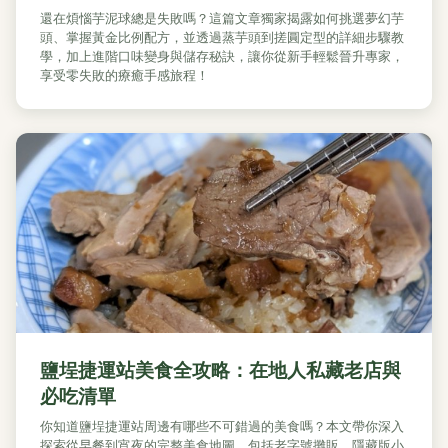
還在煩惱芋泥球總是失敗嗎？這篇文章獨家揭露如何挑選夢幻芋
頭、掌握黃金比例配方，並透過蒸芋頭到搓圓定型的詳細步驟教
學，加上進階口味變身與儲存秘訣，讓你從新手輕鬆晉升專家，
享受零失敗的療癒手感旅程！
鹽埕捷運站美食全攻略：在地人私藏老店與
必吃清單
你知道鹽埕捷運站周邊有哪些不可錯過的美食嗎？本文帶你深入
探索從早餐到宵夜的完整美食地圖，包括老字號攤販、隱藏版小