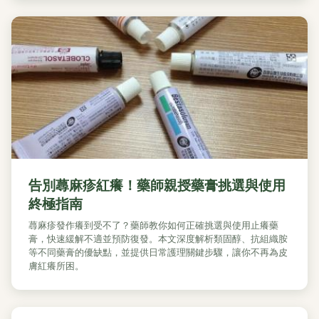
告別蕁麻疹紅癢！藥師親授藥膏挑選與使用
終極指南
蕁麻疹發作癢到受不了？藥師教你如何正確挑選與使用止癢藥
膏，快速緩解不適並預防復發。本文深度解析類固醇、抗組織胺
等不同藥膏的優缺點，並提供日常護理關鍵步驟，讓你不再為皮
膚紅癢所困。