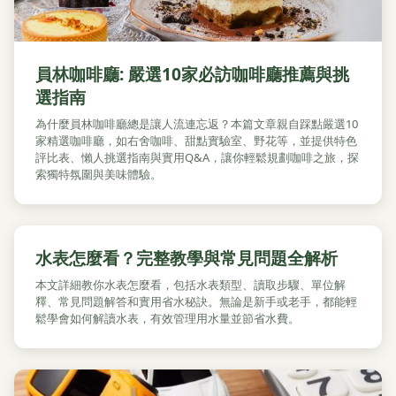
員林咖啡廳: 嚴選10家必訪咖啡廳推薦與挑
選指南
為什麼員林咖啡廳總是讓人流連忘返？本篇文章親自踩點嚴選10
家精選咖啡廳，如右舍咖啡、甜點實驗室、野花等，並提供特色
評比表、懶人挑選指南與實用Q&A，讓你輕鬆規劃咖啡之旅，探
索獨特氛圍與美味體驗。
水表怎麼看？完整教學與常見問題全解析
本文詳細教你水表怎麼看，包括水表類型、讀取步驟、單位解
釋、常見問題解答和實用省水秘訣。無論是新手或老手，都能輕
鬆學會如何解讀水表，有效管理用水量並節省水費。