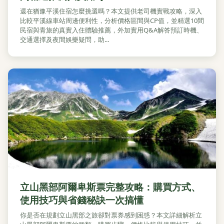
還在猶豫平溪住宿怎麼挑選嗎？本文提供老司機實戰攻略，深入
比較平溪線車站周邊便利性，分析價格區間與CP值，並精選10間
民宿與青旅的真實入住體驗推薦，外加實用Q&A解答預訂時機、
交通選擇及夜間娛樂疑問，助...
立山黑部阿爾卑斯票完整攻略：購買方式、
使用技巧與省錢秘訣一次搞懂
你是否在規劃立山黑部之旅卻對票券感到困惑？本文詳細解析立