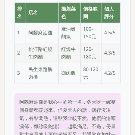
排
推薦菜
價格範
個人
店名
名
色
圍
評分
麻油雞
100-
1
阿圖麻油雞
4.5/5
麵線
150元
松江路紅燒
紅燒牛
120-
2
4.3/5
牛肉麵
肉麵
180元
民生東路鵝
80-120
3
鵝肉飯
4.2/5
肉攤
元
阿圖麻油雞是我心中的第一名，冬天吃一碗整
個身體都暖起來。但夏天去的話，店裡沒冷
氣，有點悶熱，這點我比較不愛。他們的湯頭
濃郁，麵線吸飽湯汁，超級滿足。不過，份量
對大食量的人可能稍嫌不足，我通常會加點一