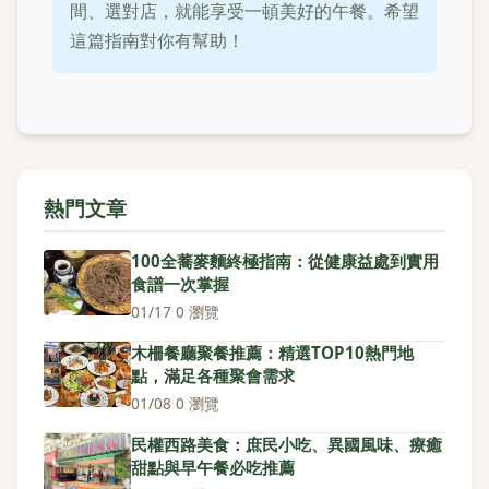
間、選對店，就能享受一頓美好的午餐。希望
這篇指南對你有幫助！
熱門文章
100全蕎麥麵終極指南：從健康益處到實用
食譜一次掌握
01/17
·
0 瀏覽
木柵餐廳聚餐推薦：精選TOP10熱門地
點，滿足各種聚會需求
01/08
·
0 瀏覽
民權西路美食：庶民小吃、異國風味、療癒
甜點與早午餐必吃推薦