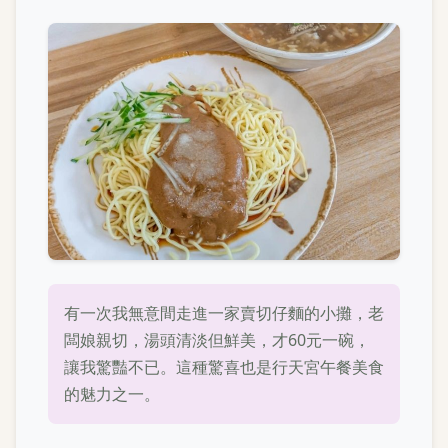
有一次我無意間走進一家賣切仔麵的小攤，老
闆娘親切，湯頭清淡但鮮美，才60元一碗，
讓我驚豔不已。這種驚喜也是行天宮午餐美食
的魅力之一。