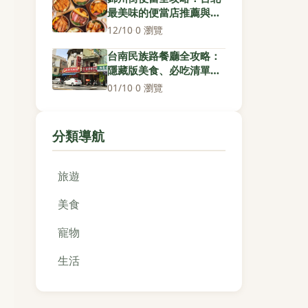
最美味的便當店推薦與隱
藏美食探索
12/10
·
0 瀏覽
台南民族路餐廳全攻略：
隱藏版美食、必吃清單與
在地人私房推薦
01/10
·
0 瀏覽
分類導航
旅遊
美食
寵物
生活