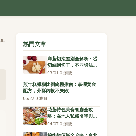
0日
熱門文章
洋蔥切法差別全解析：從
切絲到切丁，不同切法如
何影響料理風味
03/01
·
0 瀏覽
煎年糕麵糊比例終極指南：掌握黃金
配方，外酥內軟不失敗
06/22
·
0 瀏覽
花蓮特色美食餐廳全攻
略：在地人私藏名單與避
坑指南
04/07
·
0 瀏覽
錦州街便當全攻略：台北