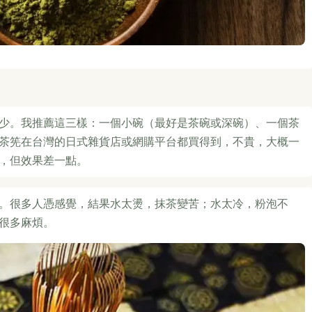
少。我推薦這三樣：一個小碗（最好是茶碗或深碗）、一個茶
茶筅在台灣的日式雜貨店或網購平台都買得到，不貴，大概一
，但效果差一點。
。很多人憑感覺，結果水太燙，抹茶變苦；水太冷，粉泡不
很多麻煩。