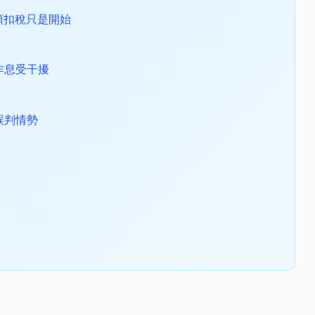
預扣稅只是開始
作息受干擾
誤判情勢