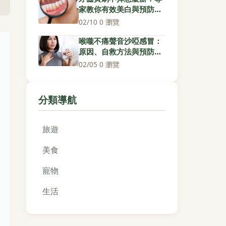
家教你有效美白與預防對
策
02/10
·
0 瀏覽
喉嚨不痛聲音沙啞感冒：
原因、自救方法與預防全
攻略
02/05
·
0 瀏覽
分類導航
旅遊
美食
寵物
生活