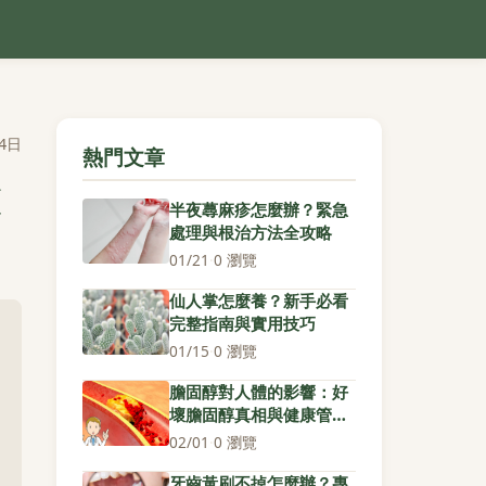
4日
熱門文章
半夜蕁麻疹怎麼辦？緊急
處理與根治方法全攻略
01/21
·
0 瀏覽
仙人掌怎麼養？新手必看
完整指南與實用技巧
01/15
·
0 瀏覽
膽固醇對人體的影響：好
壞膽固醇真相與健康管理
全攻略
02/01
·
0 瀏覽
牙齒黃刷不掉怎麼辦？專