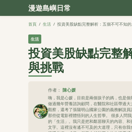
漫遊島嶼日常
首頁
/
生活
/
投資美股缺點完整解析：五個不可不知的
生活
投資美股缺點完整
與挑戰
作者：
陳心媛
嗨，我是心媛，目前是兩個孩子的媽，也是個
做過幾年營養諮詢顧問，在醫院和社區帶過大
觀察，還考了張陽明山國家公園的義務解說員
那些從電影裡體悟到的人生哲學。 很多人問
的「生活」。我只是把和鄰居聊天的內容、和
文字。這裡沒有遙不可及的大道理，只有你我