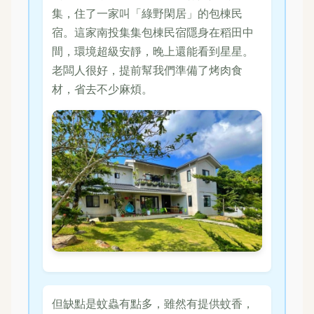
集，住了一家叫「綠野閑居」的包棟民
宿。這家南投集集包棟民宿隱身在稻田中
間，環境超級安靜，晚上還能看到星星。
老闆人很好，提前幫我們準備了烤肉食
材，省去不少麻煩。
但缺點是蚊蟲有點多，雖然有提供蚊香，