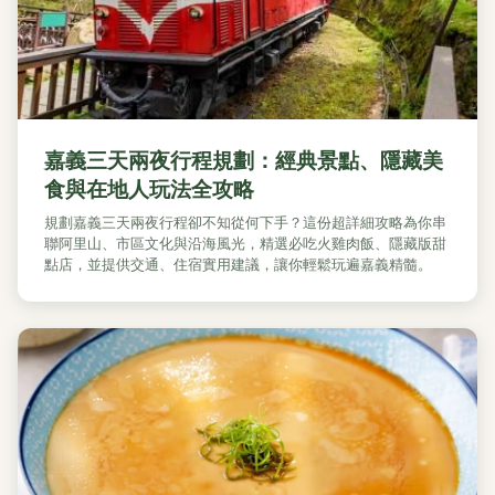
嘉義三天兩夜行程規劃：經典景點、隱藏美
食與在地人玩法全攻略
規劃嘉義三天兩夜行程卻不知從何下手？這份超詳細攻略為你串
聯阿里山、市區文化與沿海風光，精選必吃火雞肉飯、隱藏版甜
點店，並提供交通、住宿實用建議，讓你輕鬆玩遍嘉義精髓。