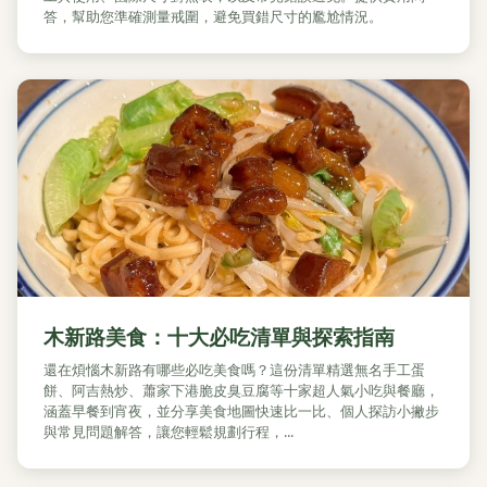
答，幫助您準確測量戒圍，避免買錯尺寸的尷尬情況。
木新路美食：十大必吃清單與探索指南
還在煩惱木新路有哪些必吃美食嗎？這份清單精選無名手工蛋
餅、阿吉熱炒、蕭家下港脆皮臭豆腐等十家超人氣小吃與餐廳，
涵蓋早餐到宵夜，並分享美食地圖快速比一比、個人探訪小撇步
與常見問題解答，讓您輕鬆規劃行程，...