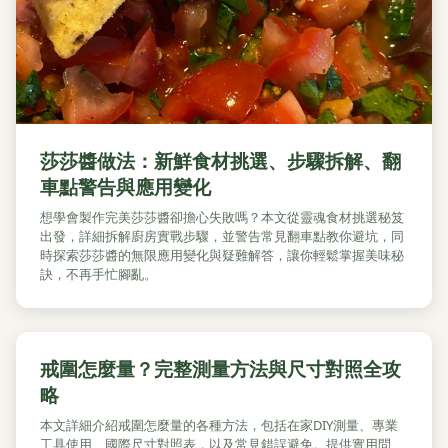
莎莎醬做法：新鮮食材挑選、步驟拆解、翻
車點警告與應用變化
想學會製作完美莎莎醬卻擔心失敗嗎？本文從靈魂食材挑選秘笈
出發，詳細拆解廚房實戰步驟，並警告常見翻車點教你避坑，同
時探索莎莎醬的無限應用變化與疑難解答，讓你輕鬆掌握美味秘
訣，不再手忙腳亂。
戒圍怎麼量？完整測量方法與尺寸對照全攻
略
本文詳細介紹戒圍怎麼量的各種方法，包括在家DIY測量、專業
工具使用、國際尺寸對照表，以及常見錯誤避免。提供實用問