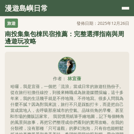
漫遊島嶼日常
旅遊
發佈日期：2025年12月26日
南投集集包棟民宿推薦：完整選擇指南與周
邊遊玩攻略
作者：
林宜蒨
哈囉，我是宜蒨，一個把「流浪」當成日常的旅遊狂熱份子。
從在旅行社擔任線控，到後來轉職成為旅遊媒體採編，這十多
年來，我的生活幾乎就是不停地飛、不停地寫。很多人問我為
什麼不膩？因為對我來說，旅行不只是踩點打卡，而是把自己
當成當地人，去呼吸那座城市的空氣、品味街角的早餐、甚至
和市場的攤販話家常。 我習慣用紙筆手繪地圖，記下每個轉角
的風景與故事，再把它們整理成你們看到的實用攻略。在我的
分類裡，沒有那種「只可遠觀」的夢幻泡泡，只有你也能輕鬆