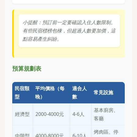
小提醒：預訂前一定要確認入住人數限制。
有些民宿標榜包棟，但超過人數要加價，這
點容易產生糾紛。
預算規劃表
民宿類
平均價格（每
適合人
常見設施
型
晚）
數
基本廚房、
經濟型
2000-4000元
4-6人
客廳
烤肉區、停
中階型
4000-8000元
6-10人