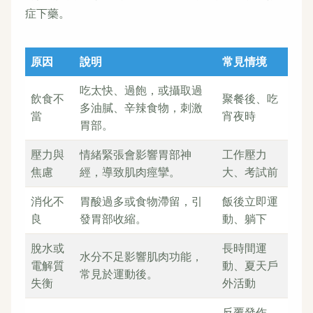
症下藥。
原因
說明
常見情境
吃太快、過飽，或攝取過
飲食不
聚餐後、吃
多油膩、辛辣食物，刺激
當
宵夜時
胃部。
壓力與
情緒緊張會影響胃部神
工作壓力
焦慮
經，導致肌肉痙攣。
大、考試前
消化不
胃酸過多或食物滯留，引
飯後立即運
良
發胃部收縮。
動、躺下
脫水或
長時間運
水分不足影響肌肉功能，
電解質
動、夏天戶
常見於運動後。
失衡
外活動
反覆發作、