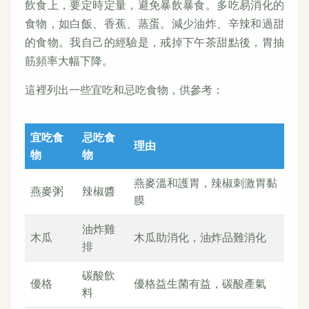
飲食上，要定時定量，避免暴飲暴食。多吃易消化的
食物，如白飯、香蕉、蒸蛋。減少油炸、辛辣和過甜
的食物。我自己的經驗是，戒掉下午茶甜點後，胃抽
筋頻率大幅下降。
這裡列出一些宜吃和忌吃食物，供參考：
宜吃食
忌吃食
理由
物
物
燕麥溫和護胃，辣椒刺激胃黏
燕麥粥
辣椒醬
膜
油炸雞
木瓜
木瓜助消化，油炸品難消化
排
碳酸飲
優格
優格益生菌有益，碳酸產氣
料