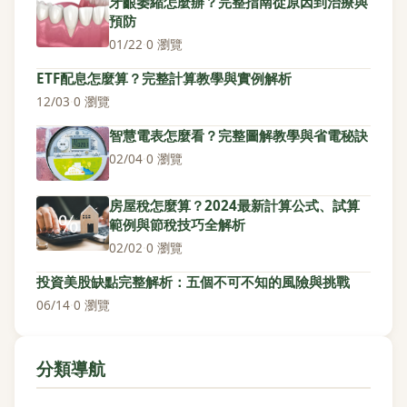
牙齦萎縮怎麼辦？完整指南從原因到治療與
預防
01/22
·
0 瀏覽
ETF配息怎麼算？完整計算教學與實例解析
12/03
·
0 瀏覽
智慧電表怎麼看？完整圖解教學與省電秘訣
02/04
·
0 瀏覽
房屋稅怎麼算？2024最新計算公式、試算
範例與節稅技巧全解析
02/02
·
0 瀏覽
投資美股缺點完整解析：五個不可不知的風險與挑戰
06/14
·
0 瀏覽
分類導航