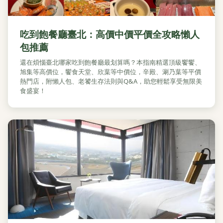
吃到飽餐廳臺北：高價中價平價全攻略懶人
包推薦
還在煩惱臺北哪家吃到飽餐廳最划算嗎？本指南精選頂級饗饗、
旭集等高價位，饗食天堂、欣葉等中價位，辛殿、涮乃葉等平價
熱門店，附懶人包、老饕生存法則與Q&A，助您輕鬆享受無限美
食盛宴！