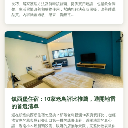
技巧、居家護理方法及何時該就醫。提供實用建議，包括飲食調
整、生活習慣改善和藥物使用，幫助您解決夜咳困擾，改善睡眠
品質。內容涵蓋過敏、感冒、胃酸逆...
鎮西堡住宿：10家老鳥評比推薦，避開地雷
的首選清單
還在煩惱鎮西堡住宿怎麼挑？部落老鳥親測10家真實評比，從經
濟實惠的恩典屋到登山口第一排的瑪哪山莊，避開地雷的真心
話！迦南小木屋新穎設備、以娜的店無敵景觀，完整比較表教你