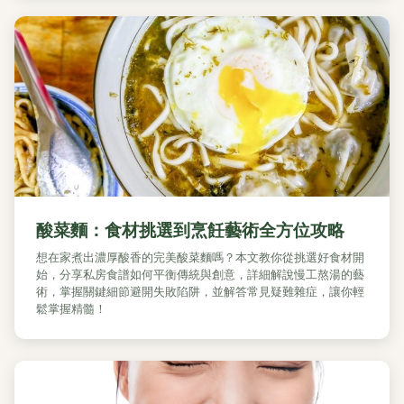
酸菜麵：食材挑選到烹飪藝術全方位攻略
想在家煮出濃厚酸香的完美酸菜麵嗎？本文教你從挑選好食材開
始，分享私房食譜如何平衡傳統與創意，詳細解說慢工熬湯的藝
術，掌握關鍵細節避開失敗陷阱，並解答常見疑難雜症，讓你輕
鬆掌握精髓！