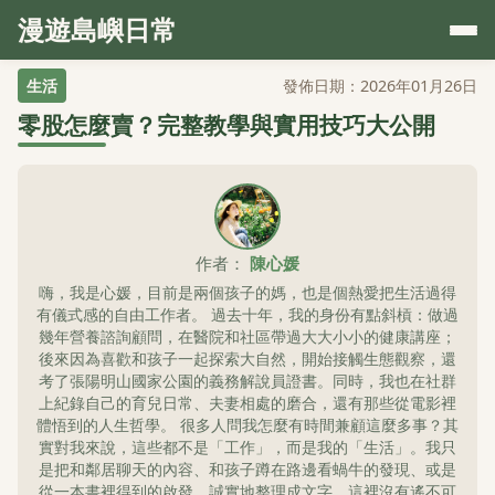
漫遊島嶼日常
生活
發佈日期：2026年01月26日
零股怎麼賣？完整教學與實用技巧大公開
作者：
陳心媛
嗨，我是心媛，目前是兩個孩子的媽，也是個熱愛把生活過得
有儀式感的自由工作者。 過去十年，我的身份有點斜槓：做過
幾年營養諮詢顧問，在醫院和社區帶過大大小小的健康講座；
後來因為喜歡和孩子一起探索大自然，開始接觸生態觀察，還
考了張陽明山國家公園的義務解說員證書。同時，我也在社群
上紀錄自己的育兒日常、夫妻相處的磨合，還有那些從電影裡
體悟到的人生哲學。 很多人問我怎麼有時間兼顧這麼多事？其
實對我來說，這些都不是「工作」，而是我的「生活」。我只
是把和鄰居聊天的內容、和孩子蹲在路邊看蝸牛的發現、或是
從一本書裡得到的啟發，誠實地整理成文字。這裡沒有遙不可