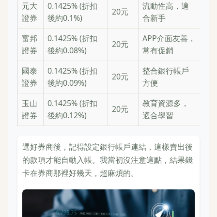
元大
0.1425% (折扣
流動性高，適
20元
證券
後約0.1%)
合新手
富邦
0.1425% (折扣
APP介面友善，
20元
證券
後約0.08%)
常有促銷
國泰
0.1425% (折扣
整合銀行帳戶
20元
證券
後約0.09%)
方便
玉山
0.1425% (折扣
教育資源多，
20元
證券
後約0.12%)
適合學習
選好券商後，記得設定銀行帳戶連結，這樣賣出後
的款項才能自動入帳。我當初沒注意這點，結果錢
卡在券商那裡好幾天，超麻煩的。