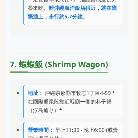
餐來吃。
離沖繩海洋飯店很近，就在國
際通上，步行約5-7分鐘。
7. 蝦蝦飯 (Shrimp Wagon)
地址：
沖縄県那覇市牧志1丁目4-59 *
在國際通尾段靠近縣廳一側的巷子裡
（浮島通り）*
營業時間：
早上11:30 - 晚上6:00 (或賣