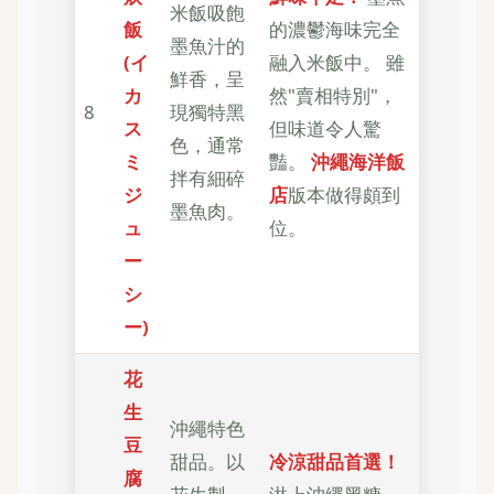
米飯吸飽
飯
的濃鬱海味完全
墨魚汁的
(イ
融入米飯中。 雖
鮮香，呈
カ
然"賣相特別"，
8
現獨特黑
ス
但味道令人驚
色，通常
ミ
豔。
沖繩海洋飯
拌有細碎
ジ
店
版本做得頗到
墨魚肉。
ュ
位。
ー
シ
ー)
花
生
沖繩特色
豆
甜品。以
冷涼甜品首選！
腐