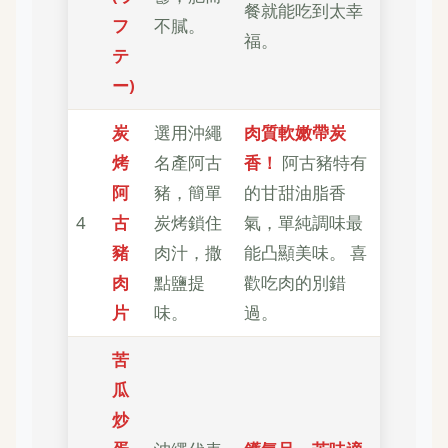
餐就能吃到太幸
フ
不膩。
福。
テ
ー)
炭
選用沖繩
肉質軟嫩帶炭
烤
名產阿古
香！
阿古豬特有
阿
豬，簡單
的甘甜油脂香
4
古
炭烤鎖住
氣，單純調味最
豬
肉汁，撒
能凸顯美味。 喜
肉
點鹽提
歡吃肉的別錯
片
味。
過。
苦
瓜
炒