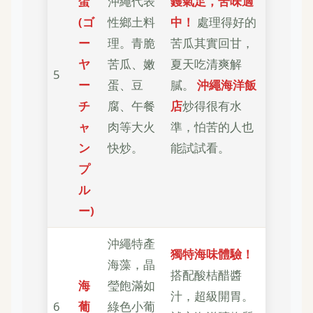
蛋
沖繩代表
鑊氣足，苦味適
(ゴ
性鄉土料
中！
處理得好的
ー
理。青脆
苦瓜其實回甘，
ヤ
苦瓜、嫩
夏天吃清爽解
5
ー
蛋、豆
膩。
沖繩海洋飯
チ
腐、午餐
店
炒得很有水
ャ
肉等大火
準，怕苦的人也
ン
快炒。
能試試看。
プ
ル
ー)
沖繩特產
獨特海味體驗！
海藻，晶
搭配酸桔醋醬
海
瑩飽滿如
汁，超級開胃。
6
葡
綠色小葡