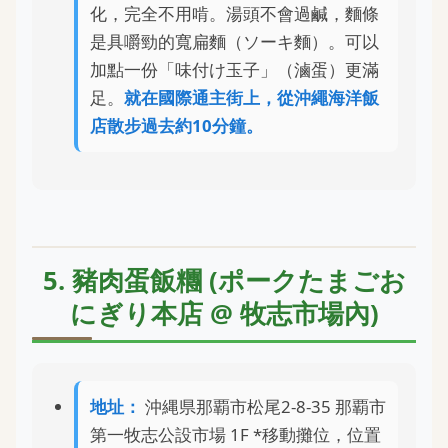
化，完全不用啃。湯頭不會過鹹，麵條
是具嚼勁的寬扁麵（ソーキ麵）。可以
加點一份「味付け玉子」（滷蛋）更滿
足。
就在國際通主街上，從沖繩海洋飯
店散步過去約10分鐘。
5. 豬肉蛋飯糰 (ポークたまごお
にぎり本店 @ 牧志市場內)
地址：
沖縄県那覇市松尾2-8-35 那覇市
第一牧志公設市場 1F *移動攤位，位置