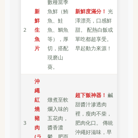
數種當季
新
魚鮮（鮪
新鮮度滿分！
光
鮮
魚、鮭
澤漂亮，口感鮮
2
生
魚、鯛魚
甜。 配熱白飯或
魚
等），厚
單吃都超享受。
片
切，搭配
早起動力來源！
現磨山
葵。
沖
繩
超下飯神器！
鹹
紅
燉煮至軟
甜醬汁滲透肉
燒
爛入味的
裡，瘦肉不柴，
豬
五花肉，
3
肥肉化口。 傳統
肉
醬香濃
沖繩好滋味，早
(ラ
鬱，肥而