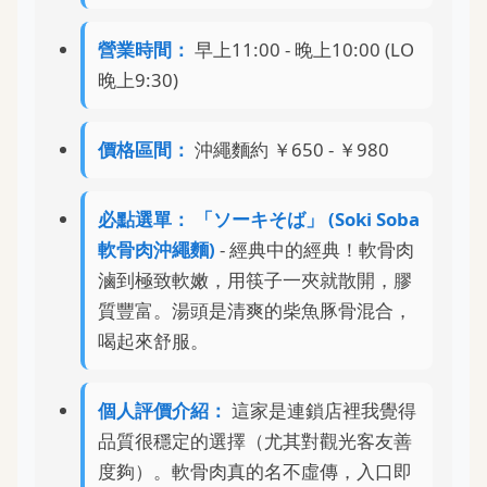
營業時間：
早上11:00 - 晚上10:00 (LO
晚上9:30)
價格區間：
沖繩麵約 ￥650 - ￥980
必點選單：
「ソーキそば」 (Soki Soba
軟骨肉沖繩麵)
- 經典中的經典！軟骨肉
滷到極致軟嫩，用筷子一夾就散開，膠
質豐富。湯頭是清爽的柴魚豚骨混合，
喝起來舒服。
個人評價介紹：
這家是連鎖店裡我覺得
品質很穩定的選擇（尤其對觀光客友善
度夠）。軟骨肉真的名不虛傳，入口即