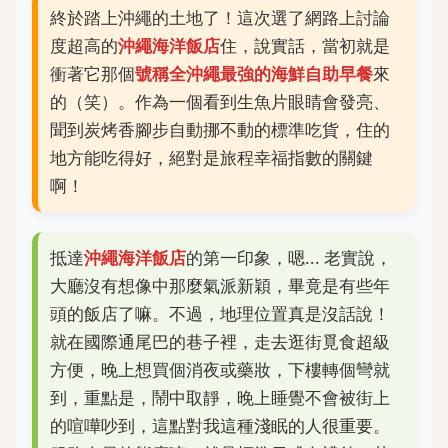
終於踏上沖繩的土地了！這次選了網路上討論
度超高的
沖繩海洋飯店
住，說實話，當初就是
衝著它那個
號稱全沖繩最強的海鮮自助早餐
來
的（笑）。作為一個看到生魚片眼睛會發亮、
聞到炭烤香腳步自動挪不動的標準吃貨，住的
地方能吃得好，絕對是旅程幸福指數的關鍵
啊！
抵達
沖繩海洋飯店
的第一印象，嗯... 老實說，
大廳沒有想像中那麼氣派新穎，畢竟是有些年
頭的飯店了嘛。不過，地理位置真是沒話說！
就在國際通尾巴的巷子裡，走去逛街覓食超級
方便，晚上想買個消夜或藥妝，下樓轉個彎就
到，重點是，鬧中取靜，晚上睡覺不會被街上
的喧嘩吵到，這點對我這種淺眠的人很重要。