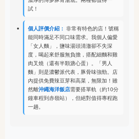
試！
個人評價介紹：
非常有特色的店！號稱
能同時滿足不同口味需求。我個人偏愛
「女人麵」，鹽味湯頭清澈卻不失深
度，喝起來舒服無負擔，搭配細麵和雞
肉叉燒（還有半顆溏心蛋）。「男人
麵」則是濃鬱派代表，豚骨味強勁。店
內提供免費辣豆芽和高菜，無限加！雖
然離
沖繩海洋飯店
需要搭單軌（約10分
鐘車程到赤嶺站），但絕對值得專程跑
一趟。