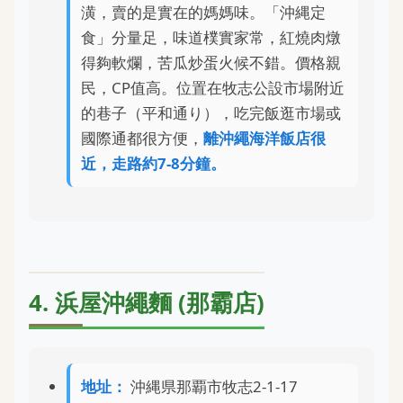
潢，賣的是實在的媽媽味。「沖縄定
食」分量足，味道樸實家常，紅燒肉燉
得夠軟爛，苦瓜炒蛋火候不錯。價格親
民，CP值高。位置在牧志公設市場附近
的巷子（平和通り），吃完飯逛市場或
國際通都很方便，
離沖繩海洋飯店很
近，走路約7-8分鐘。
4. 浜屋沖繩麵 (那霸店)
地址：
沖縄県那覇市牧志2-1-17