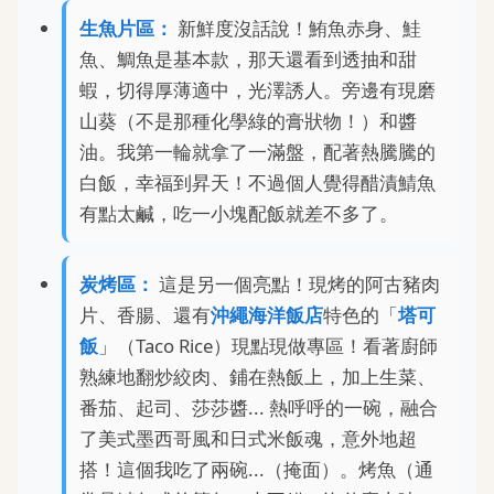
生魚片區：
新鮮度沒話說！鮪魚赤身、鮭
魚、鯛魚是基本款，那天還看到透抽和甜
蝦，切得厚薄適中，光澤誘人。旁邊有現磨
山葵（不是那種化學綠的膏狀物！）和醬
油。我第一輪就拿了一滿盤，配著熱騰騰的
白飯，幸福到昇天！不過個人覺得醋漬鯖魚
有點太鹹，吃一小塊配飯就差不多了。
炭烤區：
這是另一個亮點！現烤的阿古豬肉
片、香腸、還有
沖繩海洋飯店
特色的「
塔可
飯
」（Taco Rice）現點現做專區！看著廚師
熟練地翻炒絞肉、鋪在熱飯上，加上生菜、
番茄、起司、莎莎醬... 熱呼呼的一碗，融合
了美式墨西哥風和日式米飯魂，意外地超
搭！這個我吃了兩碗...（掩面）。烤魚（通