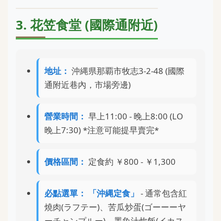
3. 花笠食堂 (國際通附近)
地址：
沖縄県那覇市牧志3-2-48 (國際
通附近巷內，市場旁邊)
營業時間：
早上11:00 - 晚上8:00 (LO
晚上7:30) *注意可能提早賣完*
價格區間：
定食約 ￥800 - ￥1,300
必點選單：
「沖縄定食」
- 通常包含紅
燒肉(ラフテー)、苦瓜炒蛋(ゴーーーヤ
ーチャンプルー)、墨魚汁炊飯(イカス