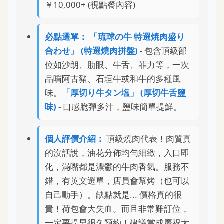
￥10,000+ (視點餐內容)
必點選單：
「琉球の牛 特選焼肉盛り
合わせ」 (特選燒肉拼盤)
- 包含頂級部
位如沙朗、肋眼、牛舌、菲力等，一次
品嚐阿古豬、石垣牛或和牛的多種風
味。
「厚切り牛タン塩」 (厚切牛舌鹽
味)
- 口感脆彈多汁，鹽味簡單提鮮。
個人評價介紹：
頂級燒肉代表！肉質真
的沒話說，油花分佈均勻細緻，入口即
化，滿嘴都是濃鬱的牛肉香氣。服務不
錯，有英文選單，店員會幫烤（也可以
自己動手）。缺點就是... 價格真的很
貴！荷包會大失血。而且非常難訂位，
一定要提早很久預約！建議當成慶祝大