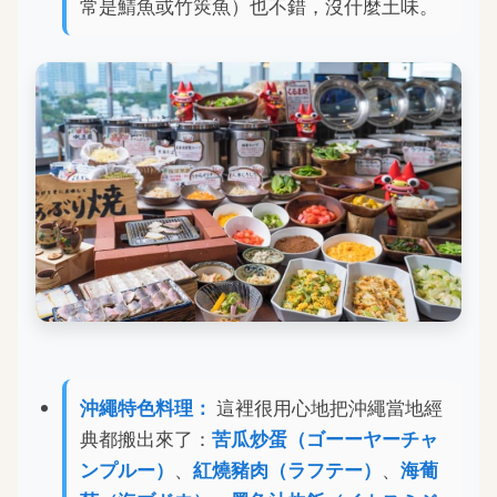
常是鯖魚或竹筴魚）也不錯，沒什麼土味。
沖繩特色料理：
這裡很用心地把沖繩當地經
典都搬出來了：
苦瓜炒蛋（ゴーーヤーチャ
ンプルー）
、
紅燒豬肉（ラフテー）
、
海葡