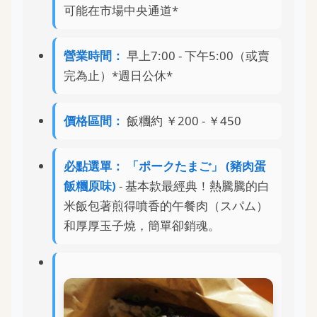
可能在市場中央通道*
營業時間：
早上7:00 - 下午5:00（或賣
完為止）*週日公休*
價格區間：
飯糰約 ￥200 - ￥450
必點選單：
「ポークたまご」 (豬肉蛋
飯糰原味)
- 基本款最經典！熱騰騰的白
米飯包著煎得噴香的午餐肉（スパム）
和厚厚玉子燒，簡單卻銷魂。