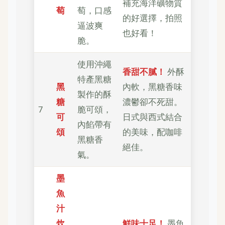
補充海洋礦物質
萄
萄，口感
的好選擇，拍照
逼波爽
也好看！
脆。
使用沖繩
香甜不膩！
外酥
特產黑糖
黑
內軟，黑糖香味
製作的酥
糖
濃鬱卻不死甜。
7
脆可頌，
可
日式與西式結合
內餡帶有
頌
的美味，配咖啡
黑糖香
絕佳。
氣。
墨
魚
汁
炊
鮮味十足！
墨魚