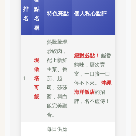
排
點
特色亮點
個人私心點評
名
名
稱
熱騰騰現
炒絞肉，
絕對必點！
鹹香
現
配上新鮮
夠味，層次豐
做
生菜、番
富，一口接一口
1
塔
茄、起
停不下來。
沖繩
可
司、莎莎
海洋飯店
的招
飯
醬，與白
牌，名不虛傳！
飯完美融
合。
每日供應