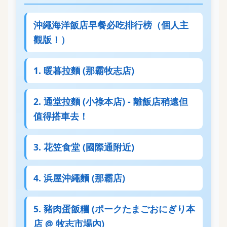
沖繩海洋飯店早餐必吃排行榜（個人主
觀版！）
1. 暖暮拉麵 (那霸牧志店)
2. 通堂拉麵 (小祿本店) - 離飯店稍遠但
值得搭車去！
3. 花笠食堂 (國際通附近)
4. 浜屋沖繩麵 (那霸店)
5. 豬肉蛋飯糰 (ポークたまごおにぎり本
店 @ 牧志市場內)