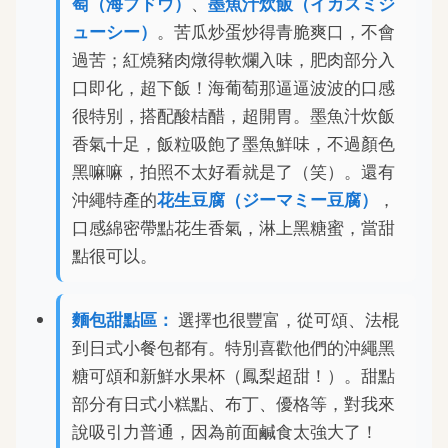
萄（海ブドウ）
、
墨魚汁炊飯（イカスミジ
ューシー）
。苦瓜炒蛋炒得青脆爽口，不會
過苦；紅燒豬肉燉得軟爛入味，肥肉部分入
口即化，超下飯！海葡萄那逼逼波波的口感
很特別，搭配酸桔醋，超開胃。墨魚汁炊飯
香氣十足，飯粒吸飽了墨魚鮮味，不過顏色
黑嘛嘛，拍照不太好看就是了（笑）。還有
沖繩特產的
花生豆腐（ジーマミー豆腐）
，
口感綿密帶點花生香氣，淋上黑糖蜜，當甜
點很可以。
麵包甜點區：
選擇也很豐富，從可頌、法棍
到日式小餐包都有。特別喜歡他們的沖繩黑
糖可頌和新鮮水果杯（鳳梨超甜！）。甜點
部分有日式小糕點、布丁、優格等，對我來
說吸引力普通，因為前面鹹食太強大了！