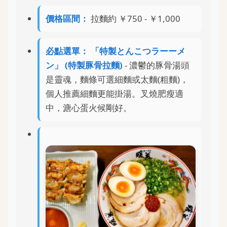
價格區間：
拉麵約 ￥750 - ￥1,000
必點選單：
「特製とんこつラーーメ
ン」 (特製豚骨拉麵)
- 濃鬱的豚骨湯頭
是靈魂，麵條可選細麵或太麵(粗麵)，
個人推薦細麵更能掛湯。叉燒肥瘦適
中，溏心蛋火候剛好。