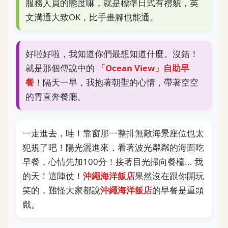
服務人員的態度嘛，就是標準日式有禮貌，英
文溝通大致OK，比手畫腳也能通。
好啦好啦，我知道你們最想知道什麼。沒錯！
就是那個傳說中的
「Ocean View」自助早
餐
！隔天一早，我抱著朝聖的心情，帶著空空
的胃直奔餐廳。
一走進去，哇！靠窗那一整排無敵海景座位也太
犯規了吧！陽光灑進來，看著波光粼粼的海面吃
早餐，心情先加100分！接著目光掃向餐檯... 我
的天！這陣仗！
沖繩海洋飯店
果然沒在跟你開玩
笑的，難怪大家都說
沖繩海洋飯店
的早餐是重頭
戲。