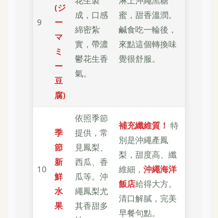
花生製
淋上沖繩黑糖
(ジ
成，口感
蜜，甜香溫潤。
9
ー
綿密紮
鹹食吃一輪後，
マ
實，帶濃
來點這個轉換味
ミ
鬱花生香
覺很舒服。
ー
氣。
豆
腐)
依照季節
補充纖維質！
特
季
提供，常
別是沖繩產鳳
節
見鳳梨、
梨，甜度高、纖
新
西瓜、香
10
維細，
沖繩海洋
鮮
瓜等。沖
飯店
給得大方。
水
繩鳳梨尤
清口解膩，完美
果
其香甜多
早餐句點。