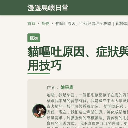
漫遊島嶼日常
首頁
/
寵物
/
貓嘔吐原因、症狀與處理全攻略 | 獸醫
寵物
貓嘔吐原因、症狀與
用技巧
作者：
陳采庭
哈囉，我是采庭，一個把毛孩當孩子在養的資
概跟我本身的背景有關。我是國立中興大學獸
責犬貓的一般門診與營養諮詢。 離開臨床後
課程。現在，我把這些專業知識，轉化成部落
動量需求，到臘腸狗的脊椎護理、貴賓狗的毛
寶貝的照護方式。 我不喜歡硬邦邦的理論，