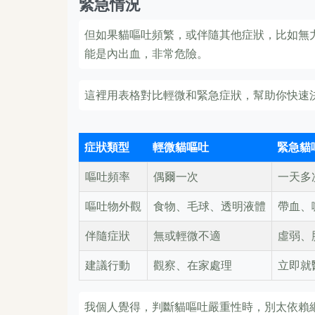
緊急情況
但如果貓嘔吐頻繁，或伴隨其他症狀，比如無
能是內出血，非常危險。
這裡用表格對比輕微和緊急症狀，幫助你快速
症狀類型
輕微貓嘔吐
緊急貓
嘔吐頻率
偶爾一次
一天多
嘔吐物外觀
食物、毛球、透明液體
帶血、
伴隨症狀
無或輕微不適
虛弱、
建議行動
觀察、在家處理
立即就
我個人覺得，判斷貓嘔吐嚴重性時，別太依賴