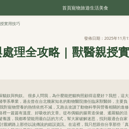
首頁
寵物
旅遊
生活
美食
親授實用技巧
發佈日期：2025年11月1
處理全攻略 | 獸醫親授
深貓奴與狗奴。 很多人問我，為什麼能把貓狗照顧得這麼好？我想，這大
醫學系畢業，過去曾在台北幾家知名的動物醫院擔任臨床獸醫師，主要負
，我對寵物營養的熱情依然不減，又跑去攻讀了動物科學與營養相關的進修
格裡一篇篇有溫度、好吸收的文章。從布偶貓的腸胃道保健、暹羅貓的活
髮養護，我都希望能用最白話的方式，幫大家破解迷思，找到最適合自家
更討厭網路上那些以訛傳訛的錯誤資訊。在這裡，我只想跟你分享那些「真