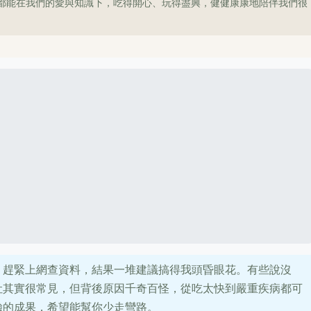
都能在我們的愛與知識下，吃得開心、玩得盡興，健健康康地陪伴我們很
，趕緊上網查資料，結果一堆建議搞得我頭昏眼花。有些說沒
吐其實很常見，但背後原因千奇百怪，從吃太快到嚴重疾病都可
驗的成果，希望能幫你少走彎路。