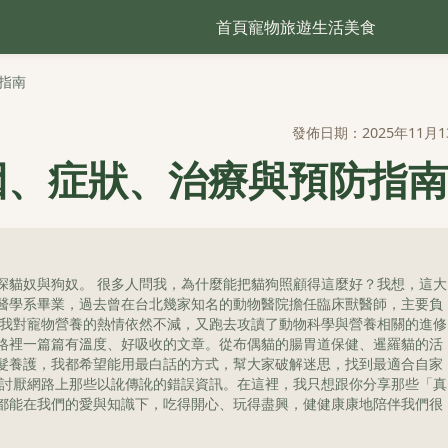
首頁
寵物
旅遊
生活
美食
指南
發佈日期：2025年11月1
因、症狀、治療與預防指南
深貓奴與狗奴。 很多人問我，為什麼能把貓狗照顧得這麼好？我想，這大
醫學系畢業，過去曾在台北幾家知名的動物醫院擔任臨床獸醫師，主要負
，我對寵物營養的熱情依然不減，又跑去攻讀了動物科學與營養相關的進修
格裡一篇篇有溫度、好吸收的文章。從布偶貓的腸胃道保健、暹羅貓的活
髮養護，我都希望能用最白話的方式，幫大家破解迷思，找到最適合自家
更討厭網路上那些以訛傳訛的錯誤資訊。在這裡，我只想跟你分享那些「真
都能在我們的愛與知識下，吃得開心、玩得盡興，健健康康地陪伴我們很