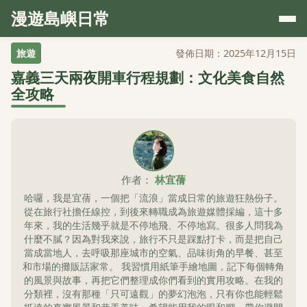
漫遊島嶼日常
旅遊
發佈日期：2025年12月15日
嘉義三天兩夜開車行程規劃：文化美食自然
全攻略
作者：
林宜蒨
哈囉，我是宜蒨，一個把「流浪」當成日常的旅遊狂熱份子。
從在旅行社擔任線控，到後來轉職成為旅遊媒體採編，這十多
年來，我的生活幾乎就是不停地飛、不停地寫。很多人問我為
什麼不膩？因為對我來說，旅行不只是踩點打卡，而是把自己
當成當地人，去呼吸那座城市的空氣、品味街角的早餐、甚至
和市場的攤販話家常。 我習慣用紙筆手繪地圖，記下每個轉角
的風景與故事，再把它們整理成你們看到的實用攻略。在我的
分類裡，沒有那種「只可遠觀」的夢幻泡泡，只有你也能輕鬆