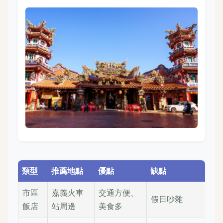
類型
推薦地點
優點
缺點
市區
嘉義火車
交通方便、
假日吵雜
飯店
站周邊
美食多