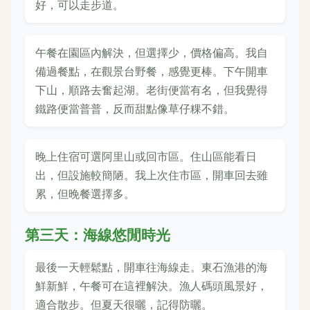
好，可以走步道。
午餐在園區內解決，但選擇少，價格偏高。我自
備過餐點，在觀景台野餐，感覺更棒。下午開車
下山，順路去奮起湖。老街便當有名，但我覺得
鐵路便當普普，反而甜點像草仔粿不錯。
晚上住宿可選阿里山或回市區。住山區能看日
出，但設施較簡陋。我上次住市區，開車回去雖
累，但晚餐選擇多。
第三天：海線悠閒時光
最後一天輕鬆點，開車往海線走。東石漁港的海
鮮新鮮，午餐可在這裡解決。漁人碼頭風景好，
適合散步。但夏天很曬，記得防曬。