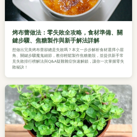
烤布蕾做法：零失敗全攻略，食材準備、關
鍵步驟、焦糖製作與新手解法詳解
想做出完美烤布蕾卻總是失敗嗎？本文一步步解析食材選擇小眉
角、關鍵步驟魔鬼細節，教你輕鬆製作焦糖脆殼，並提供新手常
見失敗排行榜解法與Q&A疑難雜症快速解鎖，讓你一次掌握零失
敗秘訣！