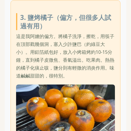
3. 鹽烤橘子（偏方，但很多人試
過有用）
這是我阿嬤的偏方。將橘子洗淨，擦乾，用筷子
在頂部戳幾個洞，塞入少許鹽巴（約綠豆大
小）。用鋁箔紙包好，放入小烤箱烤約10-15分
鐘，直到橘子皮微焦、香氣溢出。吃果肉。熱熱
的橘子化痰止咳，鹽分則有輕微的消炎作用。味
道鹹鹹甜甜的，很特別。