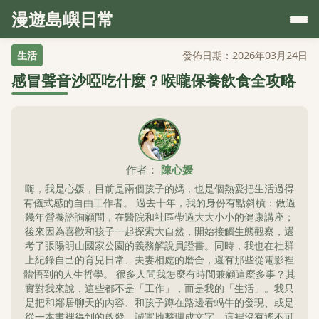
漫遊島嶼日常
生活
發佈日期：2026年03月24日
感冒聲音沙啞吃什麼？喉嚨保養飲食全攻略
作者：
陳心媛
嗨，我是心媛，目前是兩個孩子的媽，也是個熱愛把生活過得
有儀式感的自由工作者。 過去十年，我的身份有點斜槓：做過
幾年營養諮詢顧問，在醫院和社區帶過大大小小的健康講座；
後來因為喜歡和孩子一起探索大自然，開始接觸生態觀察，還
考了張陽明山國家公園的義務解說員證書。同時，我也在社群
上紀錄自己的育兒日常、夫妻相處的磨合，還有那些從電影裡
體悟到的人生哲學。 很多人問我怎麼有時間兼顧這麼多事？其
實對我來說，這些都不是「工作」，而是我的「生活」。我只
是把和鄰居聊天的內容、和孩子蹲在路邊看蝸牛的發現、或是
從一本書裡得到的啟發，誠實地整理成文字。這裡沒有遙不可