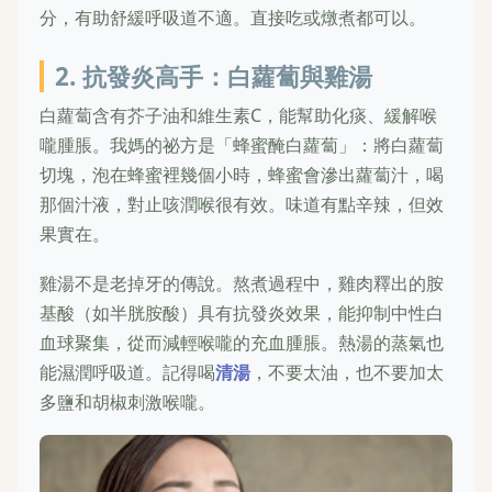
分，有助舒緩呼吸道不適。直接吃或燉煮都可以。
2. 抗發炎高手：白蘿蔔與雞湯
白蘿蔔含有芥子油和維生素C，能幫助化痰、緩解喉
嚨腫脹。我媽的祕方是「蜂蜜醃白蘿蔔」：將白蘿蔔
切塊，泡在蜂蜜裡幾個小時，蜂蜜會滲出蘿蔔汁，喝
那個汁液，對止咳潤喉很有效。味道有點辛辣，但效
果實在。
雞湯不是老掉牙的傳說。熬煮過程中，雞肉釋出的胺
基酸（如半胱胺酸）具有抗發炎效果，能抑制中性白
血球聚集，從而減輕喉嚨的充血腫脹。熱湯的蒸氣也
能濕潤呼吸道。記得喝
清湯
，不要太油，也不要加太
多鹽和胡椒刺激喉嚨。