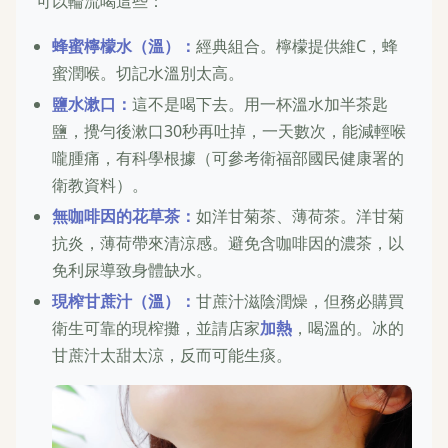
可以輪流喝這些：
蜂蜜檸檬水（溫）：
經典組合。檸檬提供維C，蜂
蜜潤喉。切記水溫別太高。
鹽水漱口：
這不是喝下去。用一杯溫水加半茶匙
鹽，攪勻後漱口30秒再吐掉，一天數次，能減輕喉
嚨腫痛，有科學根據（可參考衛福部國民健康署的
衛教資料）。
無咖啡因的花草茶：
如洋甘菊茶、薄荷茶。洋甘菊
抗炎，薄荷帶來清涼感。避免含咖啡因的濃茶，以
免利尿導致身體缺水。
現榨甘蔗汁（溫）：
甘蔗汁滋陰潤燥，但務必購買
衛生可靠的現榨攤，並請店家
加熱
，喝溫的。冰的
甘蔗汁太甜太涼，反而可能生痰。