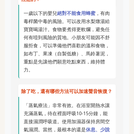
一歲以下的嬰兒
絕對不能食用蜂蜜
，有肉
毒桿菌中毒的風險。可以改用水梨燉湯給
寶寶喝湯汁。食物要煮得更軟爛，避免任
何有噎到風險的質地。小朋友可能因不舒
服拒食，可以準備他們喜歡的溫和食物，
如布丁、果凍（自製低糖）、馬鈴薯泥，
重點是先讓他們願意吃點東西，維持體
力。
除了吃，還有哪些方法可以加速聲音恢復？
「蒸氣療法」非常有效。在浴室開熱水讓
充滿蒸氣，待在裡面呼吸10-15分鐘，能
直接濕潤呼吸道。使用加濕器保持房間空
氣濕潤。當然，最根本的還是
休息、少說