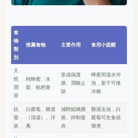
食
物
推薦食物
主要作用
食用小提醒
類
別
天
形成保護
蜂蜜用溫水沖
然
純蜂蜜、水
膜、潤喉止
泡，梨子可燉
潤
梨、枇杷膏
咳
冰糖
滑
抗
白蘿蔔、雞湯
減輕組織腫
雞湯去油，白
發
（清湯）、洋
脹、抑制發
蘿蔔可生食或
炎
蔥
炎
燉煮