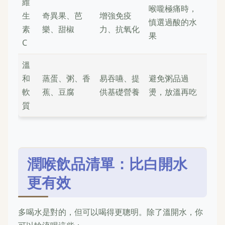
維
喉嚨極痛時，
生
奇異果、芭
增強免疫
慎選過酸的水
素
樂、甜椒
力、抗氧化
果
C
溫
和
蒸蛋、粥、香
易吞嚥、提
避免粥品過
軟
蕉、豆腐
供基礎營養
燙，放溫再吃
質
潤喉飲品清單：比白開水
更有效
多喝水是對的，但可以喝得更聰明。除了溫開水，你