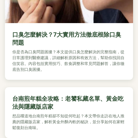
口臭怎麼解決？7大實用方法徹底根除口臭
問題
你是否為口臭問題困擾？本文提供口臭怎麼解決的完整指南，從
日常護理到醫療建議，詳細解析原因和有效方法，幫助你找回自
信笑容。內容包括實用技巧、飲食調整和常見問題解答，讓你徹
底告別口臭困擾。
台南煎年糕全攻略：老饕私藏名單、黃金吃
法與隱藏版店家
想品嚐道地台南煎年糕卻不知從何吃起？本文帶你走訪在地人推
薦的隱藏版店家，解析黃金外酥內軟的秘訣，並分享如何在家輕
鬆復刻台南味。