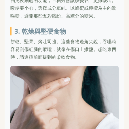
制免疫細胞的功能，且糖分會讓痰變黏，更難咳出。
喉糖要小心，選擇成分單純、以蜂蜜或檸檬為主的潤
喉糖，避開那些五彩繽紛、高糖分的糖果。
3. 乾燥與堅硬食物
餅乾、堅果、烤吐司邊。這些食物邊角尖銳，吞嚥時
容易刮傷紅腫的喉嚨，就像在傷口上撒鹽。想吃東西
時，請選擇前面提到的柔軟食物。