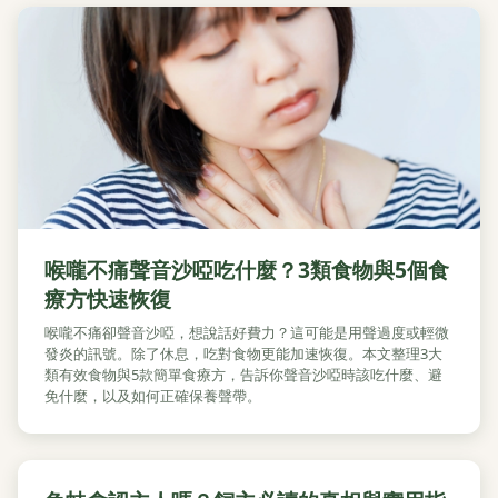
喉嚨不痛聲音沙啞吃什麼？3類食物與5個食
療方快速恢復
喉嚨不痛卻聲音沙啞，想說話好費力？這可能是用聲過度或輕微
發炎的訊號。除了休息，吃對食物更能加速恢復。本文整理3大
類有效食物與5款簡單食療方，告訴你聲音沙啞時該吃什麼、避
免什麼，以及如何正確保養聲帶。