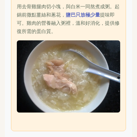
用去骨雞腿肉切小塊，與白米一同熬煮成粥。起
鍋前撒點薑絲和蔥花，
鹽巴只放極少量
提味即
可。雞肉的營養融入粥裡，溫和好消化，提供修
復所需的蛋白質。