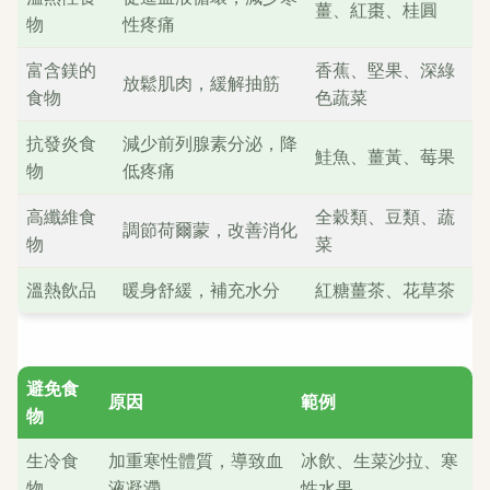
薑、紅棗、桂圓
物
性疼痛
富含鎂的
香蕉、堅果、深綠
放鬆肌肉，緩解抽筋
食物
色蔬菜
抗發炎食
減少前列腺素分泌，降
鮭魚、薑黃、莓果
物
低疼痛
高纖維食
全穀類、豆類、蔬
調節荷爾蒙，改善消化
物
菜
溫熱飲品
暖身舒緩，補充水分
紅糖薑茶、花草茶
避免食
原因
範例
物
生冷食
加重寒性體質，導致血
冰飲、生菜沙拉、寒
物
液凝滯
性水果