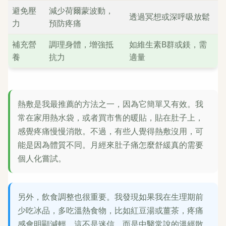
避免壓
減少荷爾蒙波動，
透過冥想或深呼吸放鬆
力
預防疼痛
補充營
調理身體，增強抵
如維生素B群或鎂，需
養
抗力
適量
熱敷是我最推薦的方法之一，因為它簡單又有效。我
常在家用熱水袋，或者買市售的暖貼，貼在肚子上，
感覺疼痛慢慢消散。不過，有些人覺得熱敷沒用，可
能是因為體質不同。月經來肚子痛怎麼舒緩真的需要
個人化嘗試。
另外，飲食調整也很重要。我發現如果我在生理期前
少吃冰品，多吃溫熱食物，比如紅豆湯或薑茶，疼痛
感會明顯減輕。這不是迷信，而是中醫常說的溫經散