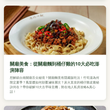
關廟美食：從關廟麵到桶仔雞的10大必吃澎
湃陣容
想解鎖台南關廟舌尖秘境？關廟麵竟有隱藏版吃法！竹筍湯為何
限定夏季？鳳梨醬如何顛覆滷味層次？炭火直攻的桶仔雞皮脆秘
訣何在？帶你破解10大古早味玄機，附在地人私房攻略&真心
話！