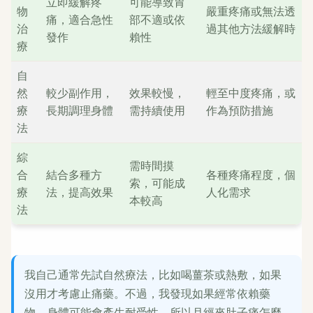
立即緩解疼
可能導致胃
物
嚴重疼痛或無法透
痛，適合急性
部不適或依
治
過其他方法緩解時
發作
賴性
療
自
然
較少副作用，
效果較慢，
輕至中度疼痛，或
療
長期調理身體
需持續使用
作為預防措施
法
綜
需時間摸
合
結合多種方
各種疼痛程度，個
索，可能成
療
法，提高效果
人化需求
本較高
法
我自己通常先試自然療法，比如喝薑茶或熱敷，如果
沒用才考慮止痛藥。不過，我發現如果經常依賴藥
物，身體可能會產生耐受性，所以月經來肚子痛怎麼