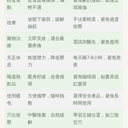
動
輕不適
或瑜伽
放鬆下腹部，緩解
手法要輕柔，避免過度
按摩
抽筋
按壓
藥物治
立即見效，適合嚴
需諮詢醫生，避免濫用
療
重疼痛
充足休
恢復體力，降低壓
每天睡7-8小時，避免熬
息
力
夜
喝溫熱
暖身舒緩，改善循
避免咖啡因，如薑茶或
飲品
環
紅棗茶
使用暖
方便攜帶，隨時熱
選擇安全產品，避免長
包
敷
時間使用
穴位按
中醫推薦，自然緩
學習正確位置，如三陰
壓
解
交穴