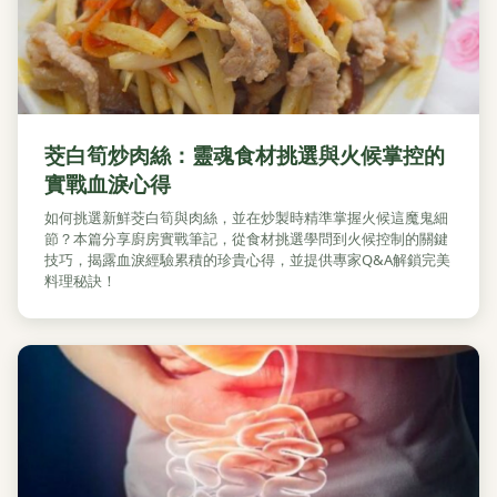
茭白筍炒肉絲：靈魂食材挑選與火候掌控的
實戰血淚心得
如何挑選新鮮茭白筍與肉絲，並在炒製時精準掌握火候這魔鬼細
節？本篇分享廚房實戰筆記，從食材挑選學問到火候控制的關鍵
技巧，揭露血淚經驗累積的珍貴心得，並提供專家Q&A解鎖完美
料理秘訣！