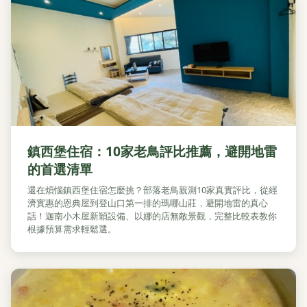
鎮西堡住宿：10家老鳥評比推薦，避開地雷
的首選清單
還在煩惱鎮西堡住宿怎麼挑？部落老鳥親測10家真實評比，從經
濟實惠的恩典屋到登山口第一排的瑪哪山莊，避開地雷的真心
話！迦南小木屋新穎設備、以娜的店無敵景觀，完整比較表教你
根據預算需求輕鬆選。