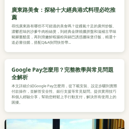
廣東路美食：探秘十大經典港式料理必吃推
薦
尋找廣東路有哪些不可錯過的美食嗎？從鑊氣十足的廣州炒飯、
濃鬱惹味的沙爹牛肉粉絲煲，到經典金牌燒臘拼盤和滋補古早味
豬腳薑醋蛋，再到滑嫩鮮蝦腸粉與鍋巴誘惑臘味煲仔飯，精選十
道必嘗佳餚，搭配Q&A快問快答帶...
Google Pay怎麼用？完整教學與常見問題
全解析
本文詳細介紹Google Pay怎麼用，從下載安裝、設定步驟到實際
付款操作，並解答安全性、銀行支援等常見疑問。提供實用技巧
和個人經驗分享，幫助您輕鬆上手行動支付，解決所有使用上的
困擾。