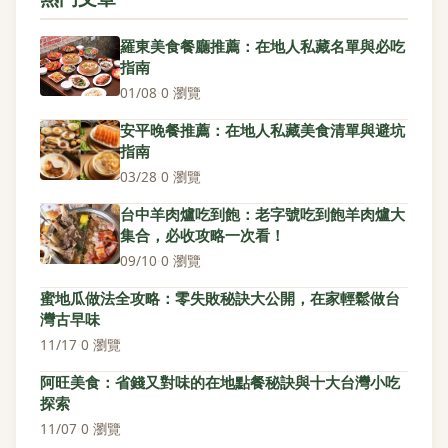
羅東美食餐廳推薦：在地人私藏名單與必吃
指南
01/08
·
0 瀏覽
安平晚餐推薦：在地人私藏美食清單與避坑
指南
03/28
·
0 瀏覽
台中羊肉爐吃到飽：老字號吃到飽羊肉爐大
集合，必收攻略一次看！
09/10
·
0 瀏覽
蜜地瓜做法全攻略：零失敗秘訣大公開，在家輕鬆做台
灣古早味
11/17
·
0 瀏覽
阿旺美食：省錢又對味的在地點餐秘訣與十大台灣小吃
探索
11/07
·
0 瀏覽