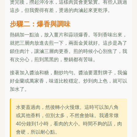
燙完後，撈起沖冷水，這樣肉質會更緊實。有些人跳過
這步，但我覺得有差，燙過的肉滷起來更乾淨。
步驟二：爆香與調味
熱鍋加一點油，放入薑片和蒜頭爆香。等到香味出來，
就把三層肉放進去煎一下，兩面金黃就好。這步是為了
鎖住肉汁，讓滷三層肉更香。煎的時候小心別焦了，我
有次分心，煎到黑黑的，整鍋都有苦味。
接著加入醬油和糖，翻炒均勻。醬油要選對牌子，我偏
好金蘭或萬家香，味道比較穩定。炒到肉上色，就可以
加水了。
水要蓋過肉，然後轉小火慢燉。這時可以加八角
或其他香料，但別太多，不然會搶味。我通常燉
40分鐘到1小時，看肉的大小。時間不夠的話，肉
會硬，所以耐心點。