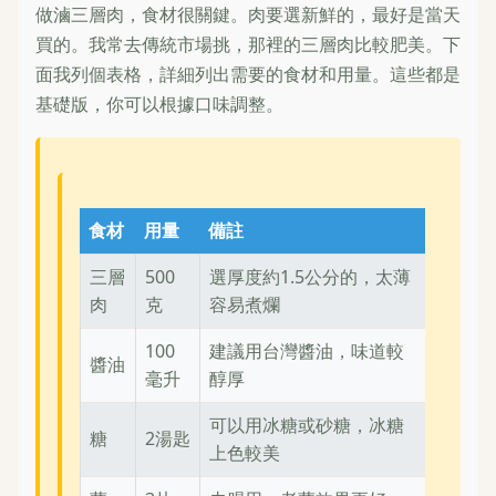
做滷三層肉，食材很關鍵。肉要選新鮮的，最好是當天
買的。我常去傳統市場挑，那裡的三層肉比較肥美。下
面我列個表格，詳細列出需要的食材和用量。這些都是
基礎版，你可以根據口味調整。
食材
用量
備註
三層
500
選厚度約1.5公分的，太薄
肉
克
容易煮爛
100
建議用台灣醬油，味道較
醬油
毫升
醇厚
可以用冰糖或砂糖，冰糖
糖
2湯匙
上色較美