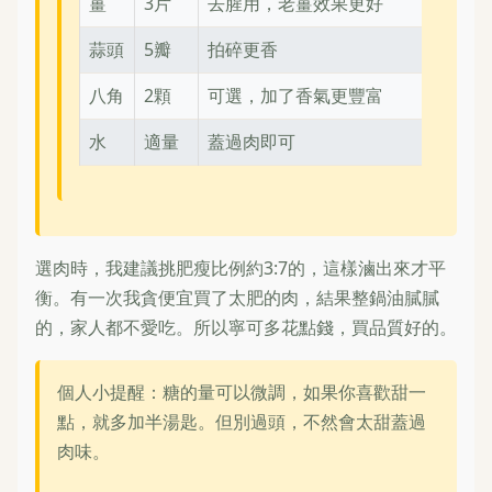
薑
3片
去腥用，老薑效果更好
蒜頭
5瓣
拍碎更香
八角
2顆
可選，加了香氣更豐富
水
適量
蓋過肉即可
選肉時，我建議挑肥瘦比例約3:7的，這樣滷出來才平
衡。有一次我貪便宜買了太肥的肉，結果整鍋油膩膩
的，家人都不愛吃。所以寧可多花點錢，買品質好的。
個人小提醒：糖的量可以微調，如果你喜歡甜一
點，就多加半湯匙。但別過頭，不然會太甜蓋過
肉味。