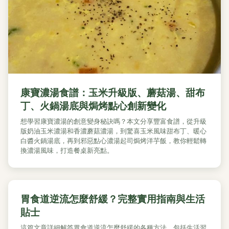
康寶濃湯食譜：玉米升級版、蘑菇湯、甜布
丁、火鍋湯底與焗烤點心創新變化
想學習康寶濃湯的創意變身秘訣嗎？本文分享豐富食譜，從升級
版奶油玉米濃湯和香濃蘑菇濃湯，到驚喜玉米風味甜布丁、暖心
白醬火鍋湯底，再到邪惡點心濃湯起司焗烤洋芋飯，教你輕鬆轉
換濃湯風味，打造餐桌新亮點。
胃食道逆流怎麼舒緩？完整實用指南與生活
貼士
這篇文章詳細解答胃食道逆流怎麼舒緩的各種方法，包括生活習