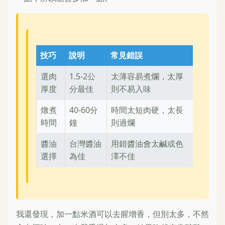
技巧
說明
常見錯誤
選肉
1.5-2公
太薄容易煮爛，太厚
厚度
分最佳
則不易入味
燉煮
40-60分
時間太短肉硬，太長
時間
鐘
則過爛
醬油
台灣醬油
用錯醬油會太鹹或色
選擇
為佳
澤不佳
我還發現，加一點米酒可以去腥增香，但別太多，不然