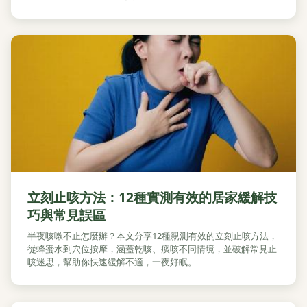
立刻止咳方法：12種實測有效的居家緩解技
巧與常見誤區
半夜咳嗽不止怎麼辦？本文分享12種親測有效的立刻止咳方法，
從蜂蜜水到穴位按摩，涵蓋乾咳、痰咳不同情境，並破解常見止
咳迷思，幫助你快速緩解不適，一夜好眠。