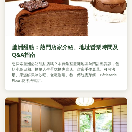
蘆洲甜點：熱門店家介紹、地址營業時間及
Q&A指南
想探索蘆洲必訪甜點店嗎？本頁彙整蘆洲地區熱門甜點資訊，包
括小島日和、捲捲人生蛋糕捲專賣店、甜蜜手作豆花、可可法
朋、果漾鮮果冰沙吧、老宅咖啡。巷、傳統麥芽餅、Pâtisserie
Fleur 花漾法式甜...