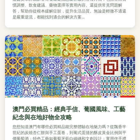
慣調整、飲食建議、藥物選擇等實用內容。還提供常見問題解
答，幫助你從根本緩解症狀，提升生活品質。無論是輕微不適還
是嚴重逆流，都能找到適合的解決方案...
澳門必買精品：經典手信、葡國風味、工藝
紀念與在地好物全攻略
您想知道澳門有哪些必買精品能完整體驗在地魅力嗎？從飄香半
世紀的炭燒杏仁餅與手工蛋卷，到葡式蛋撻的酥皮黃金比例與平
價葡萄酒；特色工藝如葡萄牙藍白磁磚和文創設計；實用伴手禮