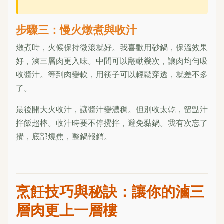
步驟三：慢火燉煮與收汁
燉煮時，火候保持微滾就好。我喜歡用砂鍋，保溫效果
好，滷三層肉更入味。中間可以翻動幾次，讓肉均勻吸
收醬汁。等到肉變軟，用筷子可以輕鬆穿透，就差不多
了。
最後開大火收汁，讓醬汁變濃稠。但別收太乾，留點汁
拌飯超棒。收汁時要不停攪拌，避免黏鍋。我有次忘了
攪，底部燒焦，整鍋報銷。
烹飪技巧與秘訣：讓你的滷三
層肉更上一層樓