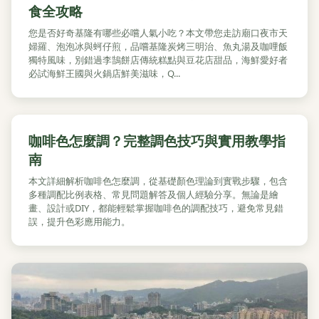
食全攻略
您是否好奇基隆有哪些必嚐人氣小吃？本文帶您走訪廟口夜市天
婦羅、泡泡冰與蚵仔煎，品嚐基隆炭烤三明治、魚丸湯及咖哩飯
獨特風味，別錯過李鵠餅店傳統糕點與豆花店甜品，海鮮愛好者
必試海鮮王國與火鍋店鮮美滋味，Q...
咖啡色怎麼調？完整調色技巧與實用教學指
南
本文詳細解析咖啡色怎麼調，從基礎顏色理論到實戰步驟，包含
多種調配比例表格、常見問題解答及個人經驗分享。無論是繪
畫、設計或DIY，都能輕鬆掌握咖啡色的調配技巧，避免常見錯
誤，提升色彩應用能力。