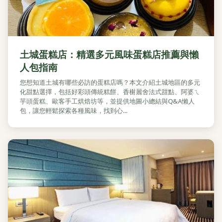
土城蛋糕店：精選多元風味蛋糕店推薦與懶
人包指南
您想知道土城有哪些必訪的蛋糕店嗎？本文介紹土城地區的多元
化甜點選擇，包括好彩頭傳統糕餅、香榭麗舍法式甜點、阿婆ㄟ
芋頭蛋糕、歐客手工烘焙坊等，並提供地圖小總結與Q&A懶人
包，讓您輕鬆探索各種風味，找到心...