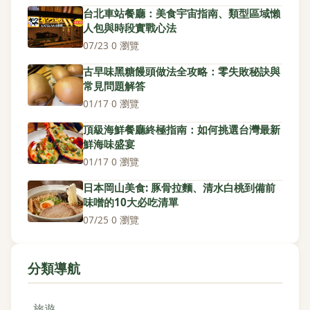
台北車站餐廳：美食宇宙指南、類型區域懶
人包與時段實戰心法
07/23
·
0 瀏覽
古早味黑糖饅頭做法全攻略：零失敗秘訣與
常見問題解答
01/17
·
0 瀏覽
頂級海鮮餐廳終極指南：如何挑選台灣最新
鮮海味盛宴
01/17
·
0 瀏覽
日本岡山美食: 豚骨拉麵、清水白桃到備前
味噌的10大必吃清單
07/25
·
0 瀏覽
分類導航
旅遊