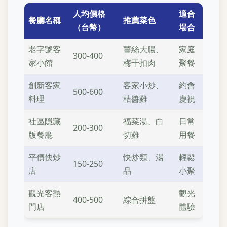
人均價格
適合
餐廳名稱
推薦菜色
（台幣）
場合
老字號客
薑絲大腸、
家庭
300-400
家小館
梅干扣肉
聚餐
創新客家
客家小炒、
約會
500-600
料理
桔醬雞
慶祝
社區隱藏
福菜湯、白
日常
200-300
版餐廳
切雞
用餐
平價快炒
快炒類、湯
輕鬆
150-250
店
品
小聚
觀光客熱
觀光
400-500
綜合拼盤
門店
體驗