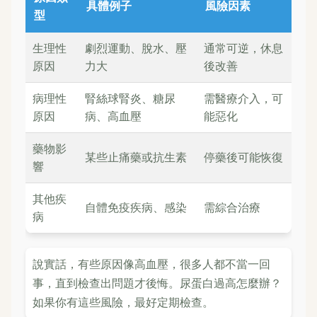
具體例子
風險因素
型
生理性
劇烈運動、脫水、壓
通常可逆，休息
原因
力大
後改善
病理性
腎絲球腎炎、糖尿
需醫療介入，可
原因
病、高血壓
能惡化
藥物影
某些止痛藥或抗生素
停藥後可能恢復
響
其他疾
自體免疫疾病、感染
需綜合治療
病
說實話，有些原因像高血壓，很多人都不當一回
事，直到檢查出問題才後悔。尿蛋白過高怎麼辦？
如果你有這些風險，最好定期檢查。