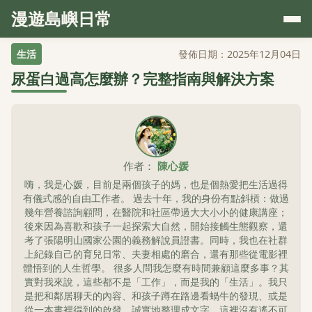
漫遊島嶼日常
生活
發佈日期：2025年12月04日
尿蛋白過高怎麼辦？完整指南與解決方案
作者：
陳心媛
嗨，我是心媛，目前是兩個孩子的媽，也是個熱愛把生活過得
有儀式感的自由工作者。 過去十年，我的身份有點斜槓：做過
幾年營養諮詢顧問，在醫院和社區帶過大大小小的健康講座；
後來因為喜歡和孩子一起探索大自然，開始接觸生態觀察，還
考了張陽明山國家公園的義務解說員證書。同時，我也在社群
上紀錄自己的育兒日常、夫妻相處的磨合，還有那些從電影裡
體悟到的人生哲學。 很多人問我怎麼有時間兼顧這麼多事？其
實對我來說，這些都不是「工作」，而是我的「生活」。我只
是把和鄰居聊天的內容、和孩子蹲在路邊看蝸牛的發現、或是
從一本書裡得到的啟發，誠實地整理成文字。這裡沒有遙不可