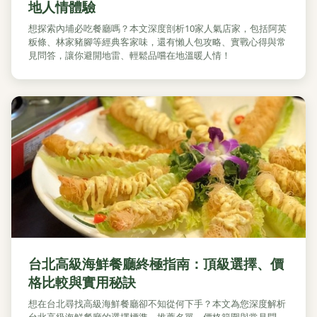
地人情體驗
想探索內埔必吃餐廳嗎？本文深度剖析10家人氣店家，包括阿英
粄條、林家豬腳等經典客家味，還有懶人包攻略、實戰心得與常
見問答，讓你避開地雷、輕鬆品嚐在地溫暖人情！
台北高級海鮮餐廳終極指南：頂級選擇、價
格比較與實用秘訣
想在台北尋找高級海鮮餐廳卻不知從何下手？本文為您深度解析