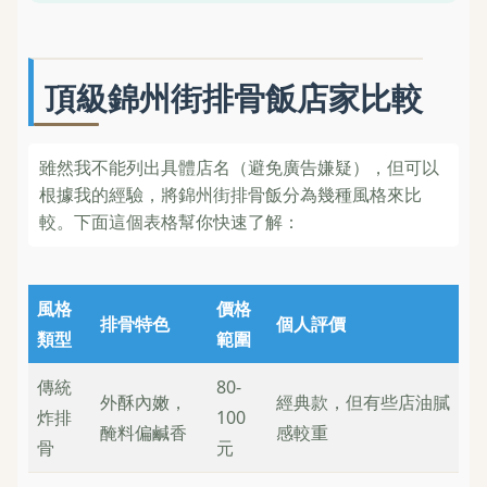
頂級錦州街排骨飯店家比較
雖然我不能列出具體店名（避免廣告嫌疑），但可以
根據我的經驗，將錦州街排骨飯分為幾種風格來比
較。下面這個表格幫你快速了解：
風格
價格
排骨特色
個人評價
類型
範圍
傳統
80-
外酥內嫩，
經典款，但有些店油膩
炸排
100
醃料偏鹹香
感較重
骨
元