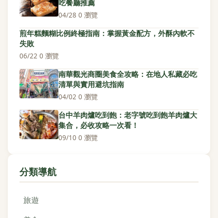
吃餐廳推薦
04/28
·
0 瀏覽
煎年糕麵糊比例終極指南：掌握黃金配方，外酥內軟不
失敗
06/22
·
0 瀏覽
南華觀光商圈美食全攻略：在地人私藏必吃
清單與實用避坑指南
04/02
·
0 瀏覽
台中羊肉爐吃到飽：老字號吃到飽羊肉爐大
集合，必收攻略一次看！
09/10
·
0 瀏覽
分類導航
旅遊