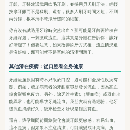
牙齦。牙醫建議我用軟毛牙刷，並採用貝氏刷牙法，輕輕
按摩牙齦而不是猛刷。還有，很多人刷牙時間太短，不到
兩分鐘，根本清不乾淨牙縫間的細菌。
你有沒有試過用牙線時突然出血？那可能是牙菌斑堆積在
牙縫深處，一刺激就流血。這其實是身體在告訴你：該好
好清潔了！但要注意，如果改善刷牙方式後，流血情況還
是沒好轉，那可能就不是單純的清潔問題了。
其他潛在疾病：從口腔看全身健康
牙縫流血原因有時不只限於口腔，還可能和全身性疾病有
關。例如，糖尿病患者的牙齦更容易發炎流血，因為高血
糖會影響免疫力。另外，缺乏維生素C（壞血病）或凝血功
能異常，也可能導致牙縫流血。我朋友就有過經驗，他牙
縫流血持續好久，後來檢查才發現是輕度貧血。
還有，懷孕期間荷爾蒙變化會讓牙齦更敏感，容易出血。
這不是病，但如果不注意清潔，可能演變成牙周病。所