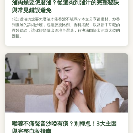
滷肉燥要怎麼滷？從選肉到滷汁的完整秘訣
與常見錯誤避免
想知道滷肉燥要怎麼滷才能香濃不膩嗎？本文分享從選材、炒香
到慢滷的詳細步驟，包括肥瘦比例、香料搭配，以及新手常犯的
微妙錯誤，讓你輕鬆做出道地台灣味，解決滷肉燥太油或太乾的
困擾。
喉嚨不痛聲音沙啞有痰？別輕忽！3大主因
與完整自救指南