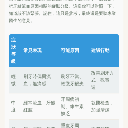
把牙縫流血原因相關的症狀分級。這樣你可以對照一下，
知道該不該緊張。記住，這只是參考，最終還是要聽專業
醫生的意見。
症
狀
常見表現
可能原因
建議行動
等
級
改善刷牙方
輕
刷牙時偶爾流
刷牙不當、
式，觀察一
微
血，無痛感
輕微牙齦炎
週
牙周病初
中
經常流血，牙齦
就醫檢查，
期、維生素
度
紅腫
加強清潔
缺乏
重度牙周