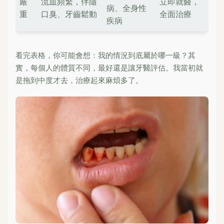
嚴
流血頻繁，伴隨
立即就醫，
病、全身性
重
口臭、牙齒鬆動
全面治療
疾病
看完表格，你可能會想：我的情況到底屬於哪一級？其
實，每個人的體質不同，最好還是讓牙醫評估。我當初就
是拖到中度才去，治療起來麻煩多了。