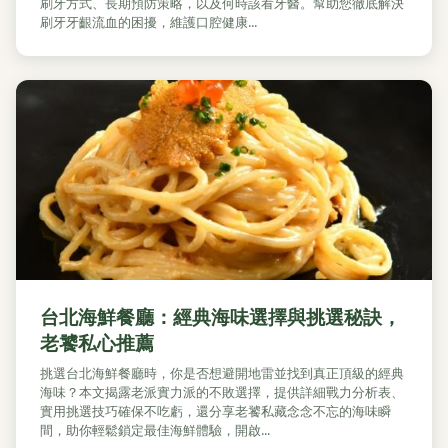
刷牙方式、長期預防策略，以及何時該看牙醫。幫助您徹底解決
刷牙牙齦流血的困擾，維護口腔健康...
台北海鮮餐廳：經典海味選擇與挑選秘訣，
老饕私心推薦
挑選台北海鮮餐廳時，你是否想避開地雷並找到真正頂級的經典
海味？本文揭露老派實力派的不敗選擇，提供詳細戰力分析表、
實用挑選技巧確保不吃虧，還分享老饕私藏念念不忘的海味瞬
間，助你輕鬆鎖定最佳海鮮體驗，開啟...