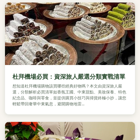
杜拜機場必買：資深旅人嚴選分類實戰清單
想知道杜拜機場購物該買哪些經典好物嗎？本文由資深旅人嚴
選，分類解析必買清單如香氛王國、中東甜點、美妝保養、特色
紀念品、咖啡與零食，並提供購買小技巧與掃貨終極小抄，讓您
輕鬆帶回奢華中東氣息，避開購物地雷...