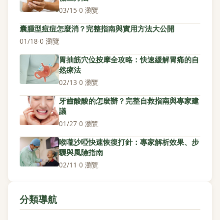
03/15
·
0 瀏覽
囊腫型痘痘怎麼消？完整指南與實用方法大公開
01/18
·
0 瀏覽
胃抽筋穴位按摩全攻略：快速緩解胃痛的自
然療法
02/13
·
0 瀏覽
牙齒酸酸的怎麼辦？完整自救指南與專家建
議
01/27
·
0 瀏覽
喉嚨沙啞快速恢復打針：專家解析效果、步
驟與風險指南
02/11
·
0 瀏覽
分類導航