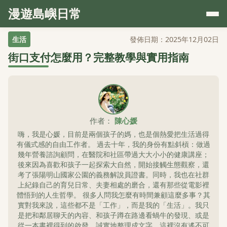
漫遊島嶼日常
生活
發佈日期：2025年12月02日
街口支付怎麼用？完整教學與實用指南
作者：
陳心媛
嗨，我是心媛，目前是兩個孩子的媽，也是個熱愛把生活過得
有儀式感的自由工作者。 過去十年，我的身份有點斜槓：做過
幾年營養諮詢顧問，在醫院和社區帶過大大小小的健康講座；
後來因為喜歡和孩子一起探索大自然，開始接觸生態觀察，還
考了張陽明山國家公園的義務解說員證書。同時，我也在社群
上紀錄自己的育兒日常、夫妻相處的磨合，還有那些從電影裡
體悟到的人生哲學。 很多人問我怎麼有時間兼顧這麼多事？其
實對我來說，這些都不是「工作」，而是我的「生活」。我只
是把和鄰居聊天的內容、和孩子蹲在路邊看蝸牛的發現、或是
從一本書裡得到的啟發，誠實地整理成文字。這裡沒有遙不可