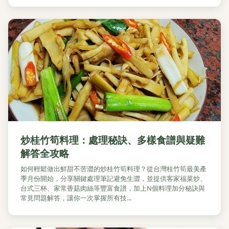
炒桂竹筍料理：處理秘訣、多樣食譜與疑難
解答全攻略
如何輕鬆做出鮮甜不苦澀的炒桂竹筍料理？從台灣桂竹筍最美產
季月份開始，分享關鍵處理筆記避免生澀，並提供客家福菜炒、
台式三杯、家常香菇肉絲等豐富食譜，加上N個料理加分秘訣與
常見問題解答，讓你一次掌握所有技...