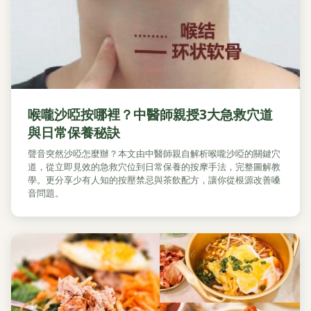
喉嚨沙啞按哪裡？中醫師親授3大急救穴道
與日常保養秘訣
聲音突然沙啞怎麼辦？本文由中醫師親自解析喉嚨沙啞的關鍵穴
道，從立即見效的急救穴位到日常保養的按摩手法，完整圖解教
學。更分享少有人知的按壓禁忌與茶飲配方，讓你從根源改善嗓
音問題。