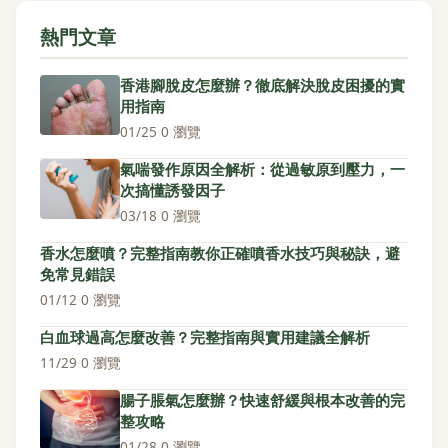
熱門文章
香港腳脫皮怎麼辦？徹底解決脫皮困擾的實
用指南
01/25
·
0 瀏覽
氣喘發作原因全解析：從過敏原到壓力，一
次搞懂誘發因子
03/18
·
0 瀏覽
香水怎麼噴？完整指南教你正確噴香水技巧與秘訣，避
免常見錯誤
01/12
·
0 瀏覽
白血球過高怎麼改善？完整指南與實用建議全解析
11/29
·
0 瀏覽
腸子脹氣怎麼辦？快速舒緩與根本改善的完
整攻略
01/28
·
0 瀏覽