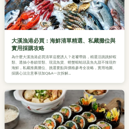
大溪漁港必買：海鮮清單精選、私藏攤位與
實用採購攻略
為什麼大溪漁港必買清單這麼誘人？老饕帶路，精選活跳跳鮮蝦
類、透抽小卷鎖管類、現流魚貨、螃蟹蝦蛄頭及魚丸甜不辣現炸
海鮮，私藏推薦攤位、挑選要點與價格參考全攻略，實用地圖、
採購心法注意事項加Q&A一次拆解...